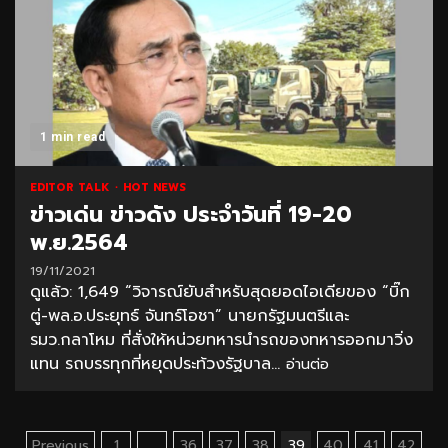
1 min read
EDITOR TALK
HOT NEWS
ข่าวเด่น ข่าวดัง ประจำวันที่ 19-20
พ.ย.2564
19/11/2021
ดูแล้ว: 1,649 “วิจารณ์ยับสำหรับสุดยอดไอเดียของ “บิ๊ก
ตู่-พล.อ.ประยุทธ์ จันทร์โอชา” นายกรัฐมนตรีและ
รมว.กลาโหม ที่สั่งให้หน่วยทหารนำรถของทหารออกมาวิ่ง
แทน รถบรรทุกที่หยุดประท้วงรัฐบาล...
อ่านต่อ
Previous
1
…
36
37
38
39
40
41
42