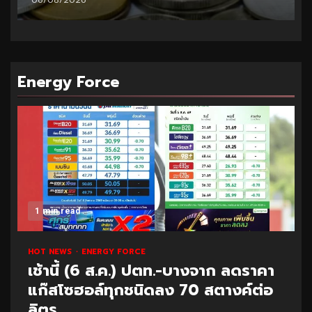
Energy Force
1 min read
HOT NEWS
ENERGY FORCE
เช้านี้ (6 ส.ค.) ปตท.-บางจาก ลดราคา
แก๊สโซฮอล์ทุกชนิดลง 70 สตางค์ต่อ
ลิตร