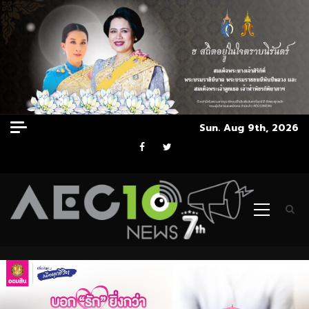
Skip
Sun. Aug 9th, 2026
to
Facebook
Twitter
content
Primary
Menu