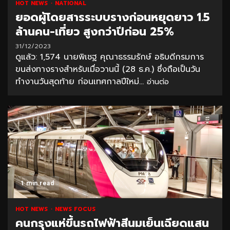
HOT NEWS
NATIONAL
ยอดผู้โดยสารระบบรางก่อนหยุดยาว 1.5
ล้านคน-เที่ยว สูงกว่าปีก่อน 25%
31/12/2023
ดูแล้ว: 1,574 นายพิเชฐ คุณาธรรมรักษ์ อธิบดีกรมการ
ขนส่งทางรางสำหรับเมื่อวานนี้ (28 ธ.ค.) ซึ่งถือเป็นวัน
ทำงานวันสุดท้าย ก่อนเทศกาลปีใหม่...
อ่านต่อ
1 min read
HOT NEWS
NEWS FOCUS
คนกรุงแห่ขึ้นรถไฟฟ้าสีนมเย็นเฉียดแสน