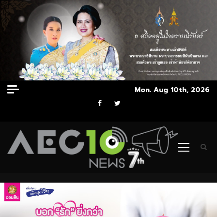
Skip
Mon. Aug 10th, 2026
to
Facebook
Twitter
content
Primary
Menu