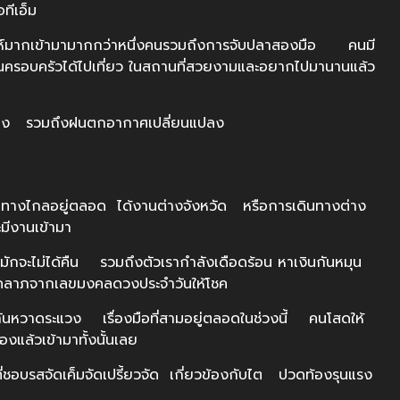
เอทีเอ็ม
์มากเข้ามามากกว่าหนึ่งคนรวมถึงการจับปลาสองมือ คนมี
นครอบครัวได้ไปเที่ยว ในสถานที่สวยงามและอยากไปมานานแล้ว
ียง รวมถึงฝนตกอากาศเปลี่ยนแปลง
ลอยู่ตลอด ได้งานต่างจังหวัด หรือการเดินทางต่าง
มีงานเข้ามา
กจะไม่ได้คืน รวมถึงตัวเรากำลังเดือดร้อน หาเงินกันหมุน
โชคลาภจากเลขมงคลดวงประจำวันให้โชค
หวาดระแวง เรื่องมือที่สามอยู่ตลอดในช่วงนี้ คนโสดให้
องแล้วเข้ามาทั้งนั้นเลย
รสจัดเค็มจัดเปรี้ยวจัด เกี่ยวข้องกับไต ปวดท้องรุนแรง