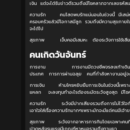
เงิน แต่จะได้รับข่าวดีรวมถึงมีโชคลาภจากเลขรหัส
ความรัก คนโสดพบรักแน่นอนในช่วงนี้ มีเสน่ห
ครอบครัวแล้วมีโอกาสมีลูก รวมถึงมีความสุขภายใ
จะได้ไป
สุขภาพ เจ็บคอมีเสมหะ ต้องระวังการใช้เส
คนเกิดวันจันทร์
การงาน การงานมีดวงชีพจรลงเท้าเดินทางไก
ประเทศ การการผ่านฉลุย คนที่กำลังหางานอยู่จะ
การเงิน ห้ามใครหยิบยืมการเงินในช่วงนี้เพราะมั
แหลก จะลงทุนทำอะไรต้องระมัดระวังสูงสุด มี
ความรัก ระวังมีปากเสียงรวมถึงการไม่ไว้ใจกัน
เอาใจใส่เรื่องความรักมากๆเพราะมักจะมีแต่คนมีเจ้าข
สุขภาพ ระวังจากอาหารการกินโดยเฉพาะคนที่ชอบ
ปวดหลังรุนแรงมีเกณฑ์หาหมอรวมถึงทานยา