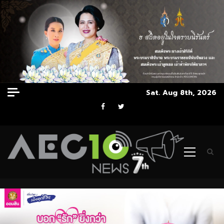
Skip
Sat. Aug 8th, 2026
to
Facebook
Twitter
content
Primary
Menu