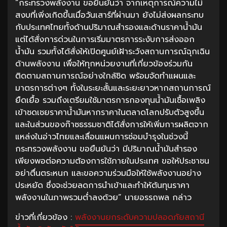
“กระทรวงพลังงาน ขอยืนยันว่า จากเหตุการณ์ความไม่
สงบที่เพิ่งเกิดขึ้นเมื่อวันเสาร์ที่ผ่านมา ยังไม่ส่งผลกระทบ
กับประเทศไทยทั้งด้านปริมาณสำรองและด้านราคาน้ำมัน
แต่ได้สั่งการด่วนในการเริ่มมาตรการระงับการส่งออก
น้ำมัน รวมทั้งได้สั่งให้เปิดศูนย์เฝ้าระวังสถานการณ์ฉุกเฉิน
ด้านพลังงาน เพื่อให้ทุกหน่วยงานที่เกี่ยวข้องร่วมกัน
ติดตามสถานการณ์อย่างใกล้ชิด พร้อมจัดทำแผนและ
มาตรการต่างๆ ทั้งในระยะสั้นและระยะยาวหากสถานการณ์
ยืดเยื้อ รวมถึงเตรียมใช้มาตรการกองทุนน้ำมันเชื้อเพลิง
เข้าชดเชยราคาน้ำมันหากราคาในตลาดโลกปรับตัวสูงขึ้น
และในส่วนของก๊าซธรรมชาติได้สั่งการให้เพิ่มการผลิตจาก
แหล่งในอ่าวไทยและเลื่อนแผนการซ่อมบำรุงในช่วงนี้
กระทรวงพลังงาน ขอยืนยันว่า มีปริมาณน้ำมันสำรอง
เพียงพอต่อความต้องการใช้ภายในประเทศ ขอให้ประชาชน
อย่าตื่นตระหนก และขอความร่วมมือให้ใช้พลังงานอย่าง
ประหยัด ซึ่งจะช่วยลดการนำเข้าและทำให้ต้นทุนราคา
พลังงานในภาพรวมต่ำลงด้วย” นายอรรถพล กล่าว
ข่าวที่เกี่ยวข้อง :
พลังงานยกระดับความปลอดภัยสถานี