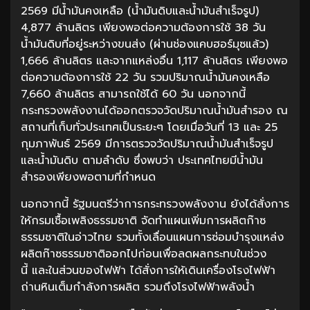
2569 มีน้ำมันคงเหลือ (น้ำมันดิบและน้ำมันสำเร็จรูป)
4,877 ล้านลิตร เพียงพอต่อความต้องการใช้ 38 วัน
น้ำมันดิบที่อยู่ระหว่างขนส่ง (ผ่านช่องแคบฮอร์มุซแล้ว)
1,666 ล้านลิตร และจากแหล่งอื่น 1,117 ล้านลิตร เพียงพอ
ต่อความต้องการใช้ 22 วัน รวมปริมาณน้ำมันคงเหลือ
7,660 ล้านลิตร สามารถใช้ได้ 60 วัน นอกจากนี้
กระทรวงพลังงานได้ออกตรวจวัดปริมาณน้ำมันสำรอง ณ
สถานที่เก็บทั่วประเทศเป็นระยะๆ โดยเมื่อวันที่ 13 และ 25
กุมภาพันธ์ 2569 มีการตรวจวัดปริมาณน้ำมันสำเร็จรูป
และน้ำมันดิบ ตามลำดับ ซึ่งพบว่า ประเทศไทยมีน้ำมัน
สำรองเพียงพอตามที่กำหนด
นอกจากนี้ รัฐมนตรีว่าการกระทรวงพลังงาน ยังได้สั่งการ
ให้กรมเชื้อเพลิงธรรมชาติ จัดทำแผนเพิ่มการผลิตก๊าซ
ธรรมชาติในอ่าวไทย รวมทั้งเลื่อนแผนการซ่อมบำรุงแหล่ง
ผลิตก๊าซธรรมชาติออกไปก่อนเพื่อลดผลกระทบในช่วง
นี้ และในส่วนของไฟฟ้า ได้สั่งการให้เดินเครื่องโรงไฟฟ้า
ถ่านหินเต็มกำลังการผลิต รวมถึงโรงไฟฟ้าพลังน้ำ