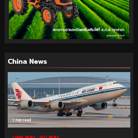
China News
1 min read
CHINA NEWS
HOT NEWS