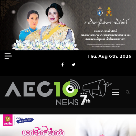
Skip
Thu. Aug 6th, 2026
to
Facebook
Twitter
content
Primary
Menu