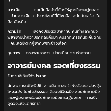
ที่
การเงิน ตกเย็นมีอะไรที่ต้องใช้จุกๆจิกๆอยู่ตลอด
ด้านการเงินแต่ยังคงโชคดีที่มีโชคมีลาภกับ ใบเสร็จ ใบ
บิล บัตรคิว
ความรัก ยังคงปรับตัวเข้าหากัน คนที่ทะเลาะกันจ
พยายามนำความรักกลับคืนมา คนรักที่โกรธกันจะคืนดีกัน
คนโสดยังหาคู่ยากเพราะช่างเลือก
สุขภาพ กระเพาะอาหาร ปวดเมื่อยตามร่างกาย
อาจารย์มงคล รอดเที่ยงธรรม
รับงานอีเว้นท์ทั่วประเทศ
นักพยากรณ์ไพ่ยิปซี ลายมือ ศาสตร์แห่งตัวเลข ฮวงจุ้ย
โหงวเฮ้ง ในสไตล์ธรรมชาติของชีวิตจริง สอนสักลายมือ
เศรษฐีมงคลพร้อมรับสักลายมือเศรษฐีมงคล การเปิด
ดูดวงแล้วแต่ศรัทธา