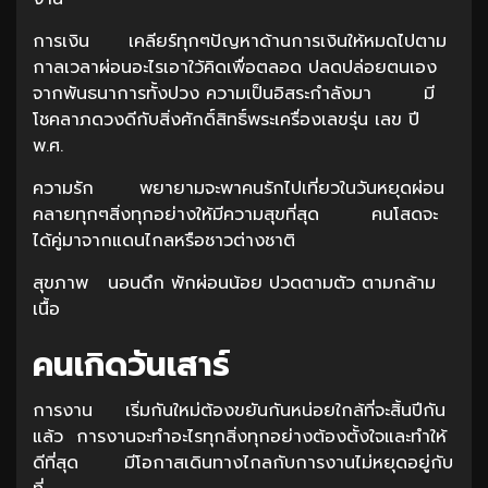
การเงิน เคลียร์ทุกๆปัญหาด้านการเงินให้หมดไปตาม
กาลเวลาผ่อนอะไรเอาใว้คิดเพื่อตลอด ปลดปล่อยตนเอง
จากพันธนาการทั้งปวง ความเป็นอิสระกำลังมา มี
โชคลาภดวงดีกับสิ่งศักดิ์สิทธิ์พระเครื่องเลขรุ่น เลข ปี
พ.ศ.
ความรัก พยายามจะพาคนรักไปเที่ยวในวันหยุดผ่อน
คลายทุกๆสิ่งทุกอย่างให้มีความสุขที่สุด คนโสดจะ
ได้คู่มาจากแดนไกลหรือชาวต่างชาติ
สุขภาพ นอนดึก พักผ่อนน้อย ปวดตามตัว ตามกล้าม
เนื้อ
คนเกิดวันเสาร์
การงาน เริ่มกันใหม่ต้องขยันกันหน่อยใกล้ที่จะสิ้นปีกัน
แล้ว การงานจะทำอะไรทุกสิ่งทุกอย่างต้องตั้งใจและทำให้
ดีที่สุด มีโอกาสเดินทางไกลกับการงานไม่หยุดอยู่กับ