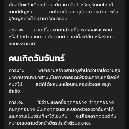
กับอดีตแล้วเดินหน้าต่อเยียวยากันสำหรับคู่รักคนไหนที่
เคยมีปัญหา คนโสดมีคนอายุน้อยกว่าเข้ามา หรือ
ผู้ใหญ่หน้าเด็กเข้ามารักมาชอบ
สุขภาพ ปวดเมื่อยตามกล้ามเนื้อ หาหมอหาแพทย์
หรือไปสปานวดตามเส้นตามตัว แต่ก็จะดีขึ้น หรือรักษา
แบบธรรมชาติ
คนเกิดวันจันทร์
การงาน พยายามสร้างสามัญสำนึกว่าเรามีความสุข
มากกับงานพยายามมโนภาพตลอดเพื่อชนะความเครียดให้
หมดไป แต่ก็ได้ผลนะเหมือนคนสองขั้วเลย สนุก
ร่าเริง
การเงิน ใช้จ่ายแหลกซื้อทุกๆอย่าง ทำทุกๆอย่าง
กินทุกๆอย่าง บันเทิงทุกชนิดและบอกตัวเองว่าฉันหาได้
และความเป็นจริงก็หาได้เช่นกัน จะมีโชคลาภดวงดีกับ
หมายเลขสามตัวหน้าบัตรประจำตัวประชาชน