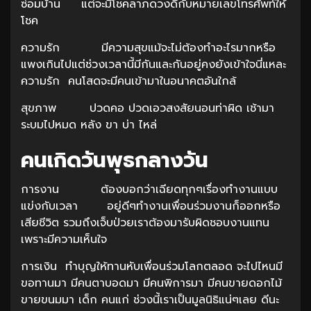
ซ่อมบ้าน แต่จะมีโชคลาภดวงดีกับหมายเลขโทรศัพท์ให้
โชค
ความรัก มีความสุขแม้จะไม่ต้องทำอะไรมากหรือ
แพงเกินไปแต่ช่วงเวลานี้มีกันและกันอยู่คงยังเข้าใจนี่แหละ
ความรัก คนโสดจะมีคนเข้ามาในอนาคตอันใกล้
สุขภาพ ปวดคอ ปวดเอวสงสัยนอนท่าผิด เช้ามา
ระบมไปหมด หลัง ขา บ่า ไหล่
คนเกิดวันพุธกลางวัน
การงาน ต้องบอกว่าเฉียดทุกๆเรื่องทำงานแบบ
แข่งกับเวลา อยู่ดีๆทำงานเพื่อนร่วมงานก็ออกหรือ
เสียชีวิต รวมถึงเจ็บป่วยเราต้องมารับผิดชอบงานแทน
เพราะมีความเห็นใจ
การเงิน ทำบุญให้ทานหับเพื่อนร่วมโลกตลอด จะไปไหนมี
ขอทานมา มีคนตาบอดมา มีคนพิการมา มีคนขายดอกไม้
ขายขนมมา เด็ก คนแก่ ช่วงนี้เราเป็นมูลนิธิแน่ๆเลย ดีนะ