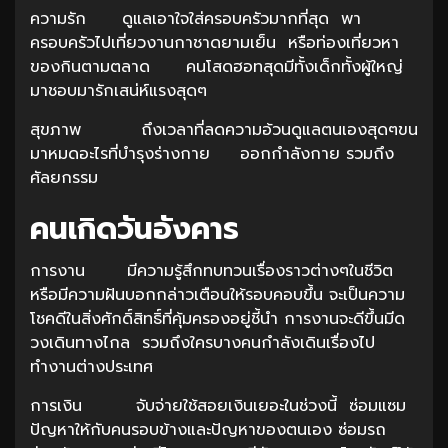
ความรัก ดูแลเอาใจใส่ครอบครัวมากที่สุด พา
ครอบครัวไปเที่ยวงานกาชาดยามเย็น หรือท่องเที่ยวหา
ของกินตามตลาด คนโสดฮอทสุดมีทั้งเด็กทั้งผู้ใหญ่
มาชอบมารักเสน่ห์แรงสุดๆ
สุขภาพ ถึงเวลาที่ลดความอ้วนดูแลตนเองสุดๆขน
มาหมดอะไรที่บำรุงร่างกาย ออกกำลังกาย รวมถึง
ศัลยกรรม
คนเกิดวันอังคาร
การงาน มีความรู้สึกทบทวนเรื่องราวต่างๆในชีวิต
หรือมีความฝันบอกกล่าวเตือนให้รอบคอบขึ้น จะเป็นความ
โชคดีในสิ่งศักดิ์สิทธิ์ที่คุ้มครองอยู่ชี้นำ การงานจะดีขึ้นมีด
วงเดินทางไกล รวมถึงใครบางคนกำลังเดินเรื่องไป
ทำงานต่างประเทศ
การเงิน จับจ่ายใช้สอยเงินเยอะในช่วงนี้ ซ่อมแซม
ปัญหาให้กับคนรอบข้างและปัญหาของตนเอง ซ่อมรถ