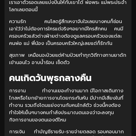
เราเอาตัวรอดเลยแบ่งปันให้กับเขาได้ พ่อพระ แม่พระประจำ
โลกเลยตอนนี้
ความรัก คนโสดรู้สึกเหงาจับใจเลยบางคนก็ซ่อน
เอาใว้ว่าไม่ต้องการใครแต่จริงๆอยากมีใครสักคน คนมี
ครอบครัวแล้วต่างฝ่ายต่างต้องดูแลครอบครัวของแต่ละ
คนพ่อ แม่ พี่น้อง เป็นครอบครัวใหญ่เลยแต่ก็รักกัน
สุขภาพ เหมือนจะป่วยแต่ห้ามป่วยทำทุกวิถีทางทานยาดัก
เข้านอนไว อาบน้ำร้อน เช็ดตัว
คนเกิดวันพุธกลางคืน
การงาน ทำงานเยอะทำงานมาก มีโอกาสเดินทาง
ไกลหรือโยกย้ายการงานโดยกระทันหัน มีปากมีเสียงในที่
ทำงาน รวมถึงโดนแย่งงานกับคนใกล้ตัว ช่วงนี้คงต้อง
ทำใจให้เย็นๆบางคนกำลังประมาณตนเองว่าจะลงทุน
กิจการงานของตนเองดีไหม
การเงิน ทำบัญชีรายรับ-รายจ่ายตลอด รอบคอบมาก