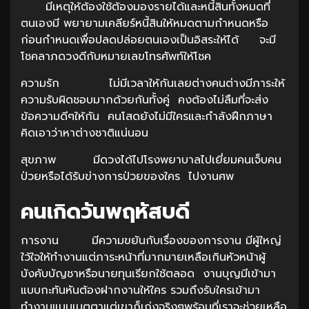
มีเหตุให้ต้องใช้ต้องมองรายได้และหนี้สินทั้งหมดที่
ตนเองมี พยายามเคลียร์หนี้สินให้หมดตามกำหนดหรือ
ก่อนกำหนดเพื่อปลดปล่อยตนเองเป็นอิสระให้ได้ จะมี
โชคลาภดวงดีกับหมายเลขโทรศัพท์ให้โชค
ความรัก ไม่มีเวลาให้กันเลยต่างคนต่างมีภาระให้
ความรับผิดชอบมากด้วยกันทั้งคู่ คงต้องไม่ลืมที่จะส่ง
ข้อความดีๆให้กัน คนโสดยังไม่มีใครและกำลังฝึกภาษา
คิดเอาว่าหาต่างชาติแน่นอน
สุขภาพ มีดวงได้ไปโรงพยาบาลไปเยี่ยมคนเจ็บคน
ป่วยหรือได้รับข่างการป่วยของใคร ไปงานศพ
คนเกิดวันพฤหัสบดี
การงาน มีความขยันกับเรื่องของการงาน มีผู้ใหญ่
ใว้ใจให้ทำงานแต่ภาระหน้าที่มากมายเหลือเกินหัวหน้าผู้
บังคับบัญชาหรือนายทุนเรียกใช้ตลอด งานบุญมีเข้ามา
แบบกะทันหันต้องฝากงานให้ใคร รวมถึงรับใครเข้ามา
ทำงานแบบเมตตาแต่เขาก็เก่งจริงๆพร้อมที่เราจะช่วยเหลือ