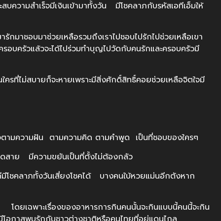
ความสำเร็จมีเงินเข้ามาทั้งวัน มีโชคลาภกับรหัสเอทีเอ็มให้
มารักมาชอบมาช่วยเหลือรวมถึงเราไปชอบไปรักไปช่วยเหลือเขา
อบครัวแล้วจะได้ไปร่วมทำบุญไปวัดกับคนรักและครอบครัวมี
สบายก็จะหายเพราะมีสิ่งศักดิ์สิทธิ์คอยช่วยเหลือจิตใจมี
ตามความฝัน ตามความคิด ตามคำพูด เป็นที่ชอบของใครๆ
สาย มีความขยันเป็นที่ตั้งไม่ต้องกลัว
ชคลาภทั้งวันเสี่ยงโชคได้ บางคนใบ้หวยแม่นอีกตังหาก
เฉพาะเรื่องของอาหารการกินคนนั้นจะกินแบบนี้คนนี้จะกิน
ดมีโอกาสพบรักกับชาวต่างชาติหรือคนไทยที่อยู่แดนไกล