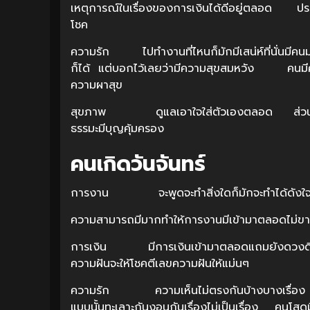
เหตุการณ์ในเรื่องของการเงินได้ดีอยู่ตลอด ประสบ
โชค
ความรัก ไปทำงานที่ไหนก็มักมีเสน่ห์ที่นั่นมีคน
ก็ได้ แต่บอกไว้เลยว่ามีความสุขสมหวัง คนมีคร
ความผาสุข
สุขภาพ ดูแลเอาใจใส่ตัวเองตลอด ส่วนใครที่ไม่
ธรรมะมีบุญคุ้มครอง
คนเกิดวันจันทร์
การงาน จะพูดจะทำสิ่งใดก็มักจะทำได้ดังใจ
ความสามารถมีมากทำให้การงานมีเข้ามาตลอดไม่ขาด
การเงิน มีการเงินเข้ามาตลอดแถมยังดวงดีมีโ
ความฝันจะให้โชคตีเลขความฝันให้แม่นๆ
ความรัก ความเห็นไม่ตรงกันบ้างบางเรื่อง โดย
แบบนั้นทะเลาะกันงอนกันเรื่องไม่เป็นเรื่อง คนโส