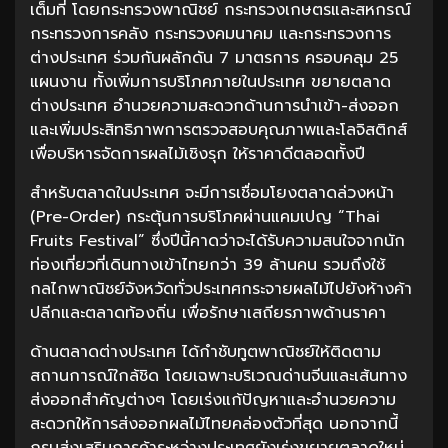
เต็มที่ โดยกระทรวงพาณิชย์ กระทรวงเกษตรและสหกรณ์
กระทรวงการคลัง กระทรวงคมนาคม และกระทรวงการ
ต่างประเทศ ร่วมกันผลักดัน 7 มาตรการ ครอบคลุม 25
แผนงาน ทั้งเพิ่มการบริโภคภายในประเทศ ขยายตลาด
ต่างประเทศ อำนวยความสะดวกด้านการนำเข้า-ส่งออก
และเพิ่มประสิทธิภาพการตรวจสอบคุณภาพและโลจิสติกส์
เพื่อบริหารจัดการผลไม้เชิงรุก ให้ราคาดีตลอดทั้งปี
สำหรับตลาดในประเทศ จะมีการเชื่อมโยงตลาดล่วงหน้า
(Pre-Order) กระตุ้นการบริโภคผ่านแคมเปญ “Thai
Fruits Festival” ซึ่งปีนี้คาดว่าจะได้รับความสนใจจากนัก
ท่องเที่ยวที่เดินทางเข้าไทยกว่า 39 ล้านคน รวมถึงใช้
กลไกพาณิชย์จังหวัดทั่วประเทศกระจายผลไม้ไปยังห้างค้า
ปลีกและตลาดท้องถิ่น เพื่อรักษาเสถียรภาพด้านราคา
ด้านตลาดต่างประเทศ ได้กำชับทูตพาณิชย์ให้ติดตาม
สถานการณ์ใกล้ชิด โดยเฉพาะบริเวณด่านจีนและเส้นทาง
ส่งออกสำคัญต่างๆ โดยเร่งแก้ปัญหาและอำนวยความ
สะดวกให้การส่งออกผลไม้ไทยคล่องตัวที่สุด นอกจากนี้
กรมส่งเสริมการค้าระหว่างประเทศยังเร่งขยายตลาดใหม่