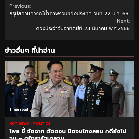
Continue
Previous:
สรุปสถานการณ์น้ำภาพรวมของประเทศ วันที่ 22 มี.ค. 68
Reading
Next:
ดวงประจำวันอาทิตย์ที่ 23 มีนาคม พ.ศ.2568
ข่าวอื่นๆ ที่น่าอ่าน
1 min read
HOT NEWS
POLITICS
โพล ชี้ จัดฉาก ตัดตอน ปิดจบโกงสอบ คดียังไม่
จบ – ศรัทธารัฐบาลจบ