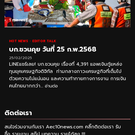
1 min read
HOT NEWS
EDITOR TALK
บก.ชวนคุย วันที่ 25 ก.พ.2568
25/02/2025
LINEแชร์เลย! บก.ชวนคุย เรื่องที่ 4,391 แอพเงินกู้แหล่ง
ทุนยุคเศรษฐกิจดิจิทัล ท่ามกลางภาวะเศรษฐกิจที่เต็มไป
ด้วยความไม่แน่นอน และความท้าทายทางการงาน การเงิน
คนไทยมากกว่า...
อ่านต่อ
ติดต่อเรา
สนใจร่วมงานกับเรา Aec10news.com คลิ๊กติดต่อเรา รับ
ซื้อ..รายงาน สกู๊ป บทความ รายได้สูง !!!