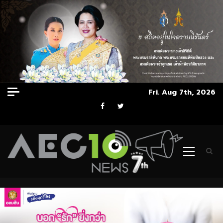
Skip
Fri. Aug 7th, 2026
to
Facebook
Twitter
content
Primary
Menu