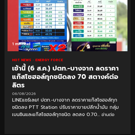
1 min read
HOT NEWS
ENERGY FORCE
เช้านี้ (6 ส.ค.) ปตท.-บางจาก ลดราคา
แก๊สโซฮอล์ทุกชนิดลง 70 สตางค์ต่อ
ลิตร
06/08/2026
LINEแชร์เลย! ปตท.-บางจาก ลดราคาแก๊สโซฮอล์ทุก
ชนิดลง PTT Station ปรับราคาขายปลีกน้ำมัน กลุ่ม
เบนซินและแก๊สโซฮอล์ทุกชนิด ลดลง 0.70...
อ่านต่อ