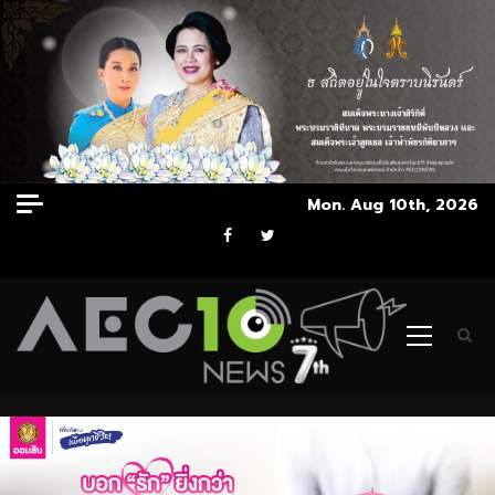
Skip
Mon. Aug 10th, 2026
to
Facebook
Twitter
content
Primary
Menu