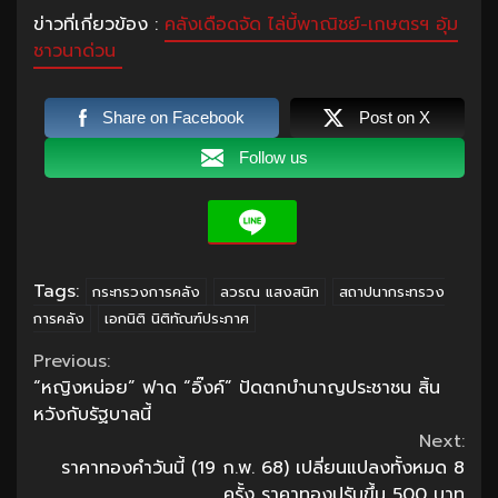
ข่าวที่เกี่ยวข้อง :
คลังเดือดจัด ไล่บี้พาณิชย์-เกษตรฯ อุ้ม
ชาวนาด่วน
Share on Facebook
Post on X
Follow us
Tags:
กระทรวงการคลัง
ลวรณ แสงสนิท
สถาปนากระทรวง
การคลัง
เอกนิติ นิติทัณฑ์ประภาศ
Continue
Previous:
“หญิงหน่อย” ฟาด “อิ๊งค์” ปัดตกบำนาญประชาชน สิ้น
Reading
หวังกับรัฐบาลนี้
Next:
ราคาทองคำวันนี้ (19 ก.พ. 68) เปลี่ยนแปลงทั้งหมด 8
ครั้ง ราคาทองปรับขึ้น 500 บาท