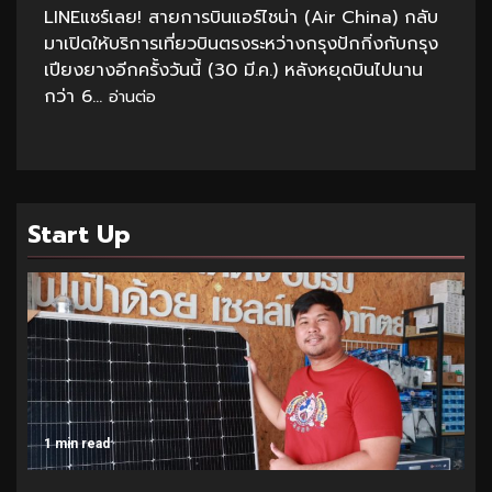
LINEแชร์เลย! สายการบินแอร์ไชน่า (Air China) กลับ
มาเปิดให้บริการเที่ยวบินตรงระหว่างกรุงปักกิ่งกับกรุง
เปียงยางอีกครั้งวันนี้ (30 มี.ค.) หลังหยุดบินไปนาน
กว่า 6...
อ่านต่อ
Start Up
1 min read