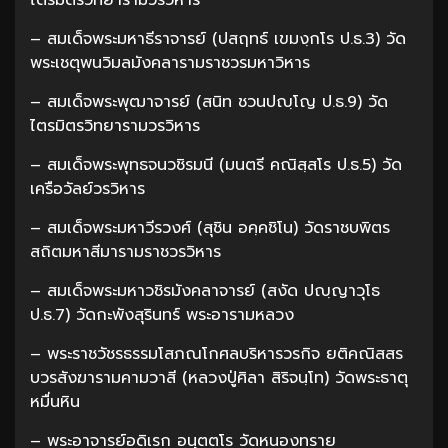
– สมเด็จพระมหาธีราจารย์ (ปสฤทธ์ เขมงฺกโร ป.ธ.3) วัด
พระเชตุพนวิมลมังคลารามราชวรมหาวิหาร
– สมเด็จพระพุฒาจารย์ (สนิท ชวนปญฺโญ ป.ธ.9) วัด
ไตรมิตรวิทยารามวรวิหาร
– สมเด็จพระพุทธจนวชิรมนี (มนตรี คณิสฺสโร ป.ธ.5) วัด
เครือวัลย์วรวิหาร
– สมเด็จพระมหาวีรวงศ์ (สุชิน อคฺคชิโน) วัดราชบพิตร
สถิตมหาสีมารามราชวรวิหาร
– สมเด็จพระมหาวชิรมังคลาจารย์ (สงัด ปญฺญาวุโธ
ป.ธ.7) วัดกะพังสุรินทร์ พระอารามหลวง
– พระราชวัชรธรรมโสภณโกศลบริหารวรกิจ ยติคณิสสร
บวรสังฆารามคามวาสี (หลวงปู่ศิลา สิริจนฺโท) วัดพระธาตุ
หมื่นหิน
– พระอาจารย์อดิเรก อนุตตโร วัดหนองทราย