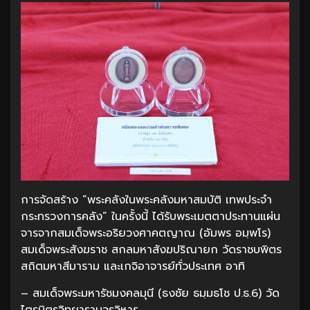
การจัดสร้าง “พระคลังในพระคลังมหาสมบัติ เทพประจำ
กระทรวงการคลัง” ในครั้งนี้ ได้รับพระเมตตาประทานแผ่น
จารจากสมเด็จพระอริยวงศาคตญาณ (อัมพร อมฺพโร)
สมเด็จพระสังฆราช สกลมหาสังฆปริณายก วัดราชบพิตร
สถิตมหาสีมาราม และเกจิอาจารย์ทั่วประเทศ อาทิ
– สมเด็จพระมหารัชมงคลมุนี (ธงชัย ธมฺมธโช ป.ธ.6) วัด
ไตรมิตรวิทยารามวรวิหาร