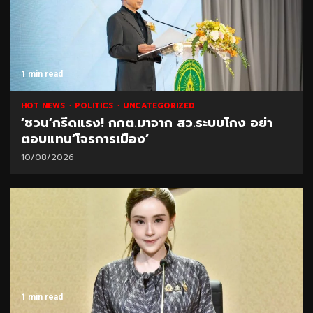
1 min read
HOT NEWS
POLITICS
UNCATEGORIZED
‘ชวน’กรีดแรง! กกต.มาจาก สว.ระบบโกง อย่า
ตอบแทน‘โจรการเมือง’
10/08/2026
1 min read