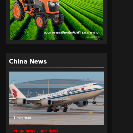
China News
1 min read
CHINA NEWS
HOT NEWS