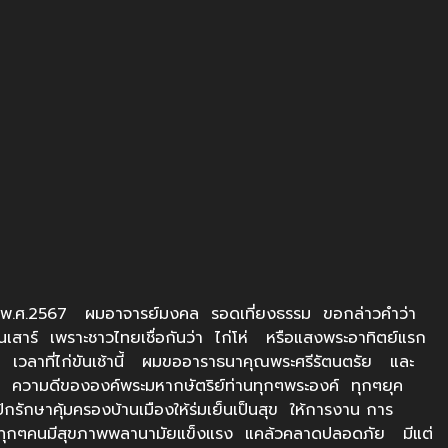
ยน พ.ศ.2567 ผมอาจารย์มงคล รอดเที่ยงธรรม ขอกล่าวคำว่า
วันเสาร์ เพราะชาวไทยเชื่อกันว่า ไก่โห่ หรือแสงพระอาทิตย์แรก
เวลาที่ไก่ขันเช้านี้ ผมขออาราธนาคุณพระศรีรัตนตรัย และ
ัทธา ความดีขององค์พระมหากษัตริย์ท่านทุกๆพระองค์ ทุกๆยุค
ักษาคุ้มครองบ้านเมืองให้ร่มเย็นเป็นสุข ให้การงาน การ
ห้ทุกๆคนมีสุขภาพพลานามัยแข็งแรง แคล้วคลาดปลอดภัย มีแต่