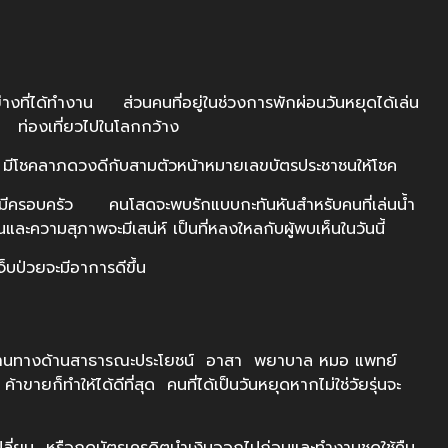
งที่ได้ทำงาน ส่วนคนที่อยู่ในช่วงการพักผ่อนวันหยุดได้เล่น
ง ท่องเที่ยวไปในโลกกว้าง
ีโชคลาภดวงดีกับสามตัวหน้าหมายเลขบัตรประชาชนให้โชค
มีครอบครัว คนโสดจะพบรักแบบกะทันหันสำหรับคนที่เล่นน้ำ
ะความสุภาพจะมีเสน่ห์ เป็นที่หลงใหลกับผู้พบเห็นในวันนี้
บป่วยจะมีอาการดีขึ้น
งานทางด้านสาธารณะประโยชน์ อาสา พยาบาล หมอ แพทย์
ายก็ทำให้ได้ดีที่สุด คนที่ได้เป็นวันหยุดหากไม่ใช่วัยรุ่นจะ
ลี่ยน หรือกดบัตรเครดิตนำเงินออกไปก่อนและทำงานชดใช้คืน