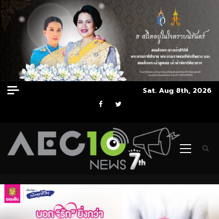
Skip
Sat. Aug 8th, 2026
to
Facebook
Twitter
content
Primary
Menu