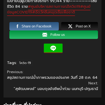
เมษายน)ผู้ป่วยกำลังรักษา 99,144 ราย———————เสีย
ชีวิต 84 ราย
#ศูนย์บริหารสถานการณ์โควิด19
#ศูนย์
ข้อมูลCOVID19
#ฉีดวัคซีนหยุดเชื้อเพื่อชาติ
Share on Facebook
Post on X
Follow us
Tags:
โควิด-19
Continue
Previous:
สรุปสถานการณ์น้ำภาพรวมของประเทศ วันที่ 28 ต.ค. 64
Reading
Next:
“สุพัฒนพงษ์” มอบถุงยังชีพน้ำท่วม นนทบุรี-ปทุมธานี