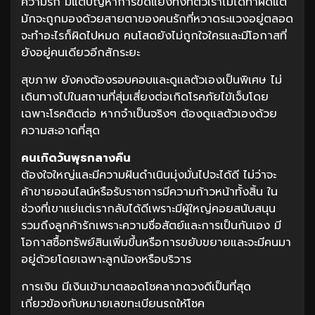
ความรัก มีแต่ปัญหาการขัดแย้งทั้งที่ตัวเราไม่ได้ทำผิดแต่
มักจะถูกมองด้วยสายตาของคนรักที่หวาดระแวงอยู่ตลอด
จะทำอะไรก็ผิดไปหมด คนโสดยังไม่ถูกใจใครและมีโอกาสที่
ยังอยู่คนเดียวอีกสักระยะ
สุขภาพ ยังคงต้องรอบคอบและดูแลตัวเองเป็นพิเศษ ไม่
เดินทางไปในสถานที่สุ่มเสี่ยงต่อเกิดโรคภัยไข้เจ็บโดย
เฉพาะโรคติดต่อ หากจำเป็นจริงๆ ต้องดูแลตัวเองด้วย
ความสะอาดที่สุด
คนเกิดวันพุธกลางคืน
ต้องใจใหญ่และมีความฝันดำเนินมุ่งมั่นไปจะได้ดี ไม่ว่าจะ
ค้าขายออนไลน์หรือรับราชการมีความก้าวหน้าทั้งสิ้น ใน
ช่วงที่เขาแย่แต่เรากลับได้ดีเพราะมีผู้ใหญ่คอยสนับสนุน
รวมถึงลูกค้ารักเพราะความซื่อสัตย์และการเป็นกันเอง มี
โอกาสซื้อทรัพย์สินเพิ่มขึ้นหรือการขยับขยายและจะมีคนมา
อยู่ด้วยโดยเฉพาะลูกน้องหรือบริวาร
การเงิน มีเงินเข้ามาตลอดโชคลาภดวงดีเป็นที่สุด
เกี่ยวข้องกับหมายเลขทะเบียนรถให้โชค