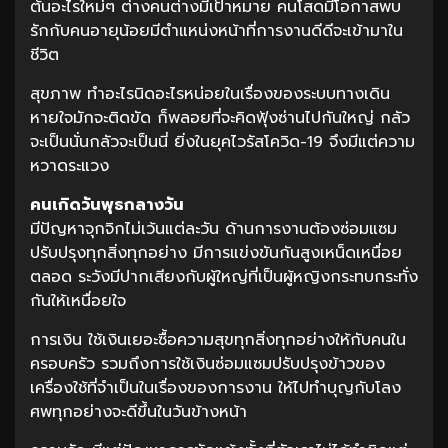
ต้นอะไรใหม่ๆ ต่างคนต่างมีเป้าหมาย คนโสดมีโอกาสพบ
รักกับคนอายุน้อยมีตำแหน่งหน้าที่การงานดีดีจะเข้ามาใน
ชีวิต
สุขภาพ ทำอะไรนิดอะไรหน่อยในเรื่องของระบบทางเดิน
หายใจมักจะติดขัด ก็พลอยที่จะคิดฟุ้งซ่านไปกันใหญ่ กลัว
จะเป็นนั่นกลัวจะเป็นนี่ ยิ่งในยุคไวรัสโควิด-19 จึงมีแต่ความ
หวาดระแวง
คนเกิดวันพุธกลางวัน
มีปัญหาจุกจิกไม่เว้นแต่ละวัน ด้านการงานต้องซ่อมแซม
ปรับปรุงทุกสิ่งทุกอย่าง มีการแข่งขันกันสูงเหน็ดเหนื่อย
ตลอด ระวังมีปากเสียงกับผู้ใหญ่ที่เป็นผู้หญิงกระทบกระทั่ง
กันให้เหนื่อยใจ
การเงิน ใช้เงินเยอะซื้อความสุขทุกสิ่งทุกอย่างให้กับคนใน
ครอบครัว รวมถึงการใช้เงินซ่อมแซมปรับปรุงข้าวของ
เครื่องใช้ที่จำเป็นในเรื่องของการงาน ให้ไปทำบุญกับโลง
ศพทุกอย่างจะดีขึ้นในวันข้างหน้า