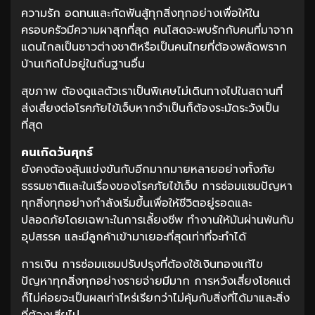
ความรัก อดทนและกัดฟันสู้ทุกสิ่งทุกอย่างเพื่อให้ใน
ครอบครัวมีความผาสุกที่สุด คนโสดจะพบรักกับคนที่มาจาก
แดนไกลเป็นชาวต่างชาติหรือเป็นคนไทยที่ต้องพลัดพราก
บ้านเกิดไปอยู่ในถิ่นฐานอื่น
สุขภาพ ต้องดูแลตัวเราเป็นพิเศษไม่เดินทางไปในสถานที่
ส่งเสี่ยงต่อโรคภัยไข้เจ็บหากจำเป็นก็ต้องระมัดระวังเป็น
ที่สุด
คนเกิดวันศุกร์
ยังคงต้องลุ้นแข่งขันกับอีกมากมายหลายอย่างทั้งภัย
ธรรมชาติและในเรื่องของโรคภัยไข้เจ็บ การซ่อมแซมปัญหา
ทุกสิ่งทุกอย่างกำลังเริ่มขึ้นเพื่อให้ชีวิตอยู่รอดและ
ปลอดภัยโดยเฉพาะในการเลี้ยงชีพ ทำงานให้มันผ่านพ้นกับ
อุปสรรค และมีลูกค้าเข้ามาเยอะที่สุดเท่าที่จะทำได้
การเงิน การซ่อมแซมปรับปรุงที่ต้องใช้เงินทองแก้ไข
ปัญหาทุกสิ่งทุกอย่างรายจ่ายมีมาก การหวังเสี่ยงโชคแต่
ก็ไม่ค่อยจะเป็นผลเท่าไหร่เรียกว่าไม่คุ้มกับสิ่งที่ได้มาและสิ่ง
ที่ต้องเสียไป