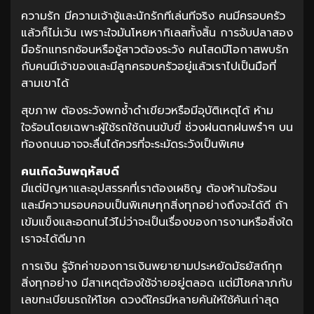
ความรัก มีความเจ้าชู้และนักรักทีเล่นทีจริง คนมีครอบครัว
แล้วก็ไม่เว้น เพราะใจมันโหยหากิเลสทั้งสิ้น การจับปลาสอง
มือรักแทรกซ้อนหรือชู้สาวต้องระวัง คนโสดมีโอกาสพบรัก
กับคนมีเจ้าของและมีลูกครอบครัวอยู่แล้วเราไปเป็นมือที่
สามเขาได้
สุขภาพ ต้องระวังพกช้ำดำเขียวหรือมีอุบัติเหตุได้ ห้าม
ใจร้อนโดยเฉพาะผู้ใช้รถใช้ถนนขับขี่ ช่วงฝนตกฝนพรำๆ บน
ท้องถนนอาจจะลื่นได้ควรที่จะระมัดระวังเป็นพิเศษ
คนเกิดวันพฤหัสบดี
มีแต่ปัญหาและอุปสรรคที่เราต้องเผชิญ ต้องห้ามใจร้อน
และมีความรอบคอบเป็นพิเศษทุกสิ่งทุกอย่างถึงจะได้ดี ถ้า
เข้มแข็งและอดทนไว้ไม่ว่าจะเป็นเรื่องของการงานหรือสิ่งใด
เราจะได้ดีมาก
การเงิน รู้จักค่าของการเงินพยายามประหยัดมัธยัสถ์ทุก
สิ่งทุกอย่าง มีสาเหตุต้องใช้จ่ายอยู่ตลอด แต่มีโชคลาภกับ
เลขทะเบียนรถให้โชค ดวงดีใครมีหลายคันให้ใช้คันเก่าสุด