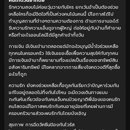
คนเกิดวันอาทิตย์
รักความสงบไม่ค่อยวุ่นวายกับใคร ยกเว้นจำเป็นต้องช่วย
เหลือใครก็จะมีจิตใจที่เป็นห่วงคนโน้นคนนี้ มีโอกาสได้ไป
ทำบุญสถานที่ต่างๆตามความต้องการ ด้านการงานจะได้
รับความรักความเอ็นดูจากผู้ใหญ่ ต่อให้อยู่กับบ้านก็ค้าขาย
หรือทำอะไรออนไลน์ได้มีลูกค้าเข้าทั้งวัน
การเงิน มีเงินเข้ามาตลอดแต่มักจะใจบุญมีน้ำใจช่วยเหลือ
ทุกคนในครอบครัว ใช้เงินเยอะซื้อเพื่อความสุขให้กับทุกคน
มีการเงินเข้ามาก็พยายามที่จะแปลเป็นเรื่องของทรัพย์สิน
อสังหาริมทรัพย์ มีโชคลาภจากการเสี่ยงโชคดวงดีที่สุดซื้อ
อะไรก็ถูก
ความรัก ยังคงช่วยเหลือเกื้อกูลกันเรียกว่าปัญหาร่วมกัน
แก้ไขอยู่ตลอดไม่ทิ้งกันไปไหน จะมีดวงเดินทางแบบ
กะทันหันเกี่ยวข้องกับคนเจ็บคนป่วยญาติพี่น้องของคนรัก
คนโสดจะมีโอกาสพบรักกับคนอายุน้อยที่เคยผ่านการมี
ครอบครัวมาแล้วจะพบรักกันโดยบังเอิญ
สุขภาพ การฉีดวัคซีนป้องกันไวรัส