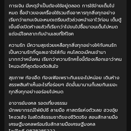
การเงิน มีเหตุจำเป็นต้องใช้อยู่ตลอด การใช้จ่ายเต็มไป
หมด ซื้อข้าวของเครื่องใช้รวมถึงอาหารทุกสิ่งทุกอย่าง
เรียกว่าแทบเงินจะหมดเตรียมตัวล่วงหน้าเอาไว้ก่อน เต็มตู้
เย็นยิ่งเปิดห้างแล้วก็เรียกว่าไปขนไปซื้อมาจนเต็มไปหมด
แต่จะมีโชคลาภกับบ้านเลขที่ให้โชค
ความรัก มีความสุขช่วยเหลือทุกสิ่งทุกอย่างให้กับคนรัก
เป็นความรักที่ดูแลเอาใจใส่กัน คนโสดจะมีคนเข้ามา
มากกว่าหนึ่งคน เรียกว่าความรักครั้งนี้ต้องเลือกเอาว่าคน
ไหนจะดีที่สุดต้องตัดสินใจ
สุขภาพ ท้องอืด ท้องเฟ้อเพราะกินเยอะไปหน่อย เดินห้าง
สรรพสินค้าเห็นอะไรที่อร่อยๆ อัดอั้นมานานก็เลยกินเยอะ
ทุกสิ่งทุกอย่างอร่อยไปหมด
อาจารย์มงคล รอดเที่ยงธรรม
นักพยากรณ์ไพ่ยิปซี ลายมือ ศาสตร์แห่งตัวเลข ฮวงจุ้ย
โหงวเฮ้ง ในสไตล์ธรรมชาติของชีวิตจริง สอนสักลายมือ
เศรษฐีมงคลพร้อมรับสักลายมือเศรษฐีมงคล