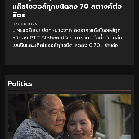
แก๊สโซฮอล์ทุกชนิดลง 70 สตางค์ต่อ
ลิตร
06/08/2026
LINEแชร์เลย! ปตท.-บางจาก ลดราคาแก๊สโซฮอล์ทุก
ชนิดลง PTT Station ปรับราคาขายปลีกน้ำมัน กลุ่ม
เบนซินและแก๊สโซฮอล์ทุกชนิด ลดลง 0.70...
อ่านต่อ
Politics