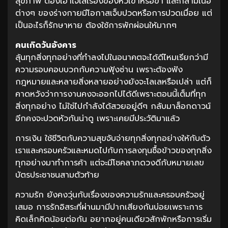
สุขภาพ ต้องเอาใจใส่เรื่องของหัวเข่าหรือขา และกล้ามเนื้อ
ต่างๆ ของร่างกายมีโอกาสเจ็บปวดหรือการปวดเมื่อย แต่
เป็นอะไรก็รักษาหาย ต้องใช้การพักผ่อนให้มากๆ
คนเกิดวันอังคาร
ลุ้นทุกสิ่งทุกอย่างที่ทำลงไปในอนาคตจะได้ดีไหมเรียกว่ามี
ความรอบคอบบวกกับความฟุ้งซ่าน เพราะต้องฟัง
กฎหมายและหลายสิ่งหลายอย่างยังจะโลเลหรือเปล่า แต่ก็
คาดหวังว่าการงานคงจะออกไปได้ดีเพราะตอนนี้เต็มที่ทุก
สิ่งทุกอย่าง ไม่ใช่ไปกำลังได้สวยอยู่ดีๆ กลับมาล็อกดาวน์
อีกคงจะปวดหัวกันน่าดู เพราะเคยมีประวัติมาแล้ว
การเงิน ใช้ชีวิตกับความสุขจับจ่ายทุกสิ่งทุกอย่างให้กับตัว
เราและครอบครัวและหมดไปกับการลงทุนซื้อข้าวของทุกสิ่ง
ทุกอย่างมาทำการค้า แต่จะมีโชคลาภดวงดีกับหมายเลข
บัตรประชาชนสามตัวท้าย
ความรัก ยังคงวุ่นกับเรื่องของความรักและครอบครัวอยู่
เสมอ การรักอิสระที่ผ่านมามีปากเสียงกันบ่อยเพราะการ
คิดเล็กคิดน้อยต่อกัน อยากอยู่คนเดียวสักพักหรือการเริ่ม