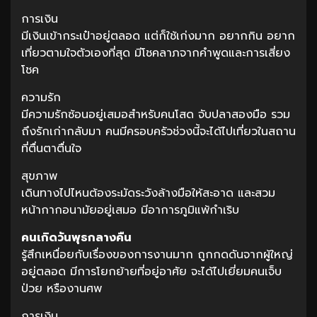
การเงิน
มีเงินเข้ากระเป๋าอยู่ตลอด แต่ก็ใช้เก่งมาก อยากกิน อยาก
เที่ยวตามใจตัวเองที่สุด มีโชคลาภจากคำพูดและการเสี่ยง
โชค
ความรัก
มีความรักซ้อนอยู่เสมอสำหรับคนโสด จับปลาสองมือ รวม
ถึงรักเก่ากลับมา คนมีครอบครัวช่วงนี้จะได้ไปเที่ยวในสถาน
ที่ตื่นตาตื่นใจ
สุขภาพ
เดินทางไปไหนต้องระมัดระวังล้างมือให้สะอาด และสวม
หน้ากากอนามัยอยู่เสมอ มีอาการภูมิแพ้กำเริบ
คนเกิดวันพุธกลางคืน
รู้สึกเหนื่อยกับเรื่องของการงานมาก ถูกกดดันจากผู้ใหญ่
อยู่ตลอด มีการโยกย้ายที่อยู่อาศัย จะได้ไปเยี่ยมคนเจ็บ
ป่วย หรืองานศพ
การเงิน