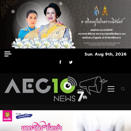
Skip
Sun. Aug 9th, 2026
to
Facebook
Twitter
content
Primary
Menu