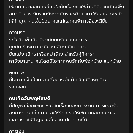
ใช้จ่ายอยู่ตลอด เหนื่อยใจกับเรื่องค่าใช้จ่ายที่มีมากต้องพึ่ง
สถาบันการเงินรวมถึงกดบัตรเครดิตนำมาใช้ก่อนล่วงหน้า
ให้ทำบุญ คนเจ็บป่วย คนแก่และคนพิการจึงจะดีขึ้น
ความรัก
ระวังคิดเล็กคิดน้อยกับคนรักมากๆ การ
ขุดคุ้ยเรื่องเก่ามามีปากเสียง มีแต่ความ
ขัดแย้ง เลิกราหรือหย่าร้าง สำหรับคู่ที่คารา
คาซังมานาน คนโสดมีโอกาสพบรักกับพ่อหม้าย แม่หม้าย
สุขภาพ
มีโอกาสเจ็บป่วยรวมถึงการเจ็บตัว มีอุบัติเหตุต้อง
รอบคอบ
คนเกิดวันพฤหัสบดี
มีปัญหาซ่อมแซมตลอดในเรื่องของการงาน การแข่งขัน
สูงมาก ถูกใส่ความและให้ร้าย ขอให้ใช้ความอดทน กาล
เวลาจะทำให้ปัญหาคลี่คลายไปในทางที่ดี
การเงิน