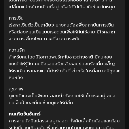
เดินทางต่างประเทศคงจะต้องรอคอยอีกสักระยะ มีการ
เปลี่ยนแปลงโยกย้ายที่อยู่ หรือได้ไปเที่ยวในช่วงวันหยุด
การเงิน
เร่งหาเงินตัวเป็นเกลียว บางคนต้องพึ่งสถาบันการเงิน
หรือต้องหมุนเงินแบบเร่งด่วนเพื่อให้ทันใช้จ่าย มีโชคลาภ
จากการเสี่ยงโชค ดวงดีจากการพนัน
ความรัก
สำหรับคนโสดมีโอกาสพบรักกับชาวต่างชาติ มีคนคอย
แนะนำให้รู้จัก คนมีครอบครัวแล้วชอบข่มคนรักเคี่ยวเข็ญ
ให้หาเงิน หาทองแต่ก็ยังรักกันดี สำหรับใครที่อยากมีลูกจะ
สมหวัง
สุขภาพ
ดูแลตัวเองเป็นพิเศษ ออกกำลังกายให้แข็งแรงอยู่เสมอ
คนเจ็บป่วยจะมีคนช่วยดูแลให้ดีขึ้น
คนเกิดวันจันทร์
การงานมักมีอุปสรรคอยู่ตลอด ทั้งคิดเล็กคิดน้อยและต้อง
ระวังมีปากเสียงกับเพื่อนร่วมงานโดยเฉพาะคนอายุน้อย