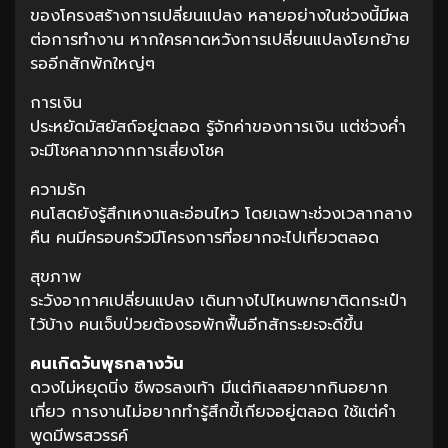
ของโครงสร้างการเปลี่ยนแปลง หลายอย่างในช่วงนี้มีผล
ต่อการทำงาน หากใครคาดหวังการเปลี่ยนแปลงโยกย้าย
รออีกสักพักใหญ่ๆ
การเงิน
ประหยัดมัสยัสถ์อยู่ตลอด รู้จักค่าของการเงิน แต่ช่วงค่ำ
จะมีโชคลาภจากการเสี่ยงโชค
ความรัก
คนโสดยังรู้สึกเหงาและอ่อนไหว โดยเฉพาะช่วงเวลากลาง
คืน คนมีครอบครัวมีโครงการที่อยากจะไปเที่ยวตลอด
สุขภาพ
ระวังอากาศเปลี่ยนแปลง เดินทางไปไหนพกยาติดกระเป๋า
ไว้บ้าง คนเจ็บป่วยต้องรอพักฟื้นอีกสักระยะจะดีขึ้น
คนเกิดวันพุธกลางวัน
ดวงไม่หยุดนิ่ง ชีพจรลงเท้า มีแต่กิเลสอยากกินอยาก
เที่ยว การงานไม่อยากทำรู้สึกขี้เกียจอยู่ตลอด ใช้แต่คำ
พูดมีพรสวรรค์