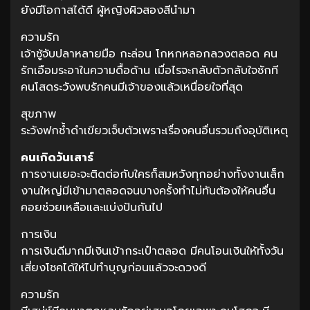
ยังมีโอกาสได้ดี ผู้หญิงผิวสองสีนำมา
ความรัก
เจ้าชู้จับปลาหลายมือ กะล่อน โกหกหลอกลวงตลอด คน
รักเอือมระอาในความดื้อด้าน เมื่อไรจะกลับตัวกลับใจซักที
คนโสดระวังพบรักคนมีเจ้าของแล้วเหนื่อยใจที่สุด
สุขภาพ
ระวังฟกช้ำดำเขียวเจ็บตัวเพราะเรื่องคนอื่นรวมถึงอุบัติเหตุ
คนเกิดวันเสาร์
การงานเยอะจะติดต่อกับใครก็สมหวังทุกอย่างทั้งงานเล็ก
งานใหญ่มีเข้ามาตลอดจนบางครั้งทำไม่ทันต้องให้คนอื่น
คอยช่วยเหลือและแบ่งปันกันไป
การเงิน
การเงินดีมากมีเงินเข้ากระเป๋าตลอด มีคนโอนเงินให้ทั้งวัน
เสี่ยงโชคได้ให้ไปทำบุญก่อนแล้วจะดวงดี
ความรัก