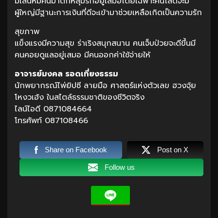
มีเสน่ห์มีคนมาตกหลุมรักอยู่เสมอโดยเฉพาะคนโสดจะมี
ผู้ใหญ่มีฐานะการเงินที่ดีจะเข้ามาช่วยเหลือเกิดเป็นความรัก
สุขภาพ
แข็งแรงมีความสุข ร่าเริงสนุกสนาน คนเจ็บป่วยจะดีขึ้นมี
คนคอยดูแลอยู่เสมอ มีคนออกค่าใช้จ่ายให้
อาจารย์มงคล รอดเที่ยงธรรม
นักพยากรณ์ไพ่ยิปซี ลายมือ ศาสตร์แห่งตัวเลข ฮวงจุ้ย
โหงวเฮ้ง ในสไตล์ธรรมชาติของชีวิตจริง
ไลน์ไอดี 0871084664
โทรศัพท์ 087108466
Share on Facebook
Post on X
Follow us