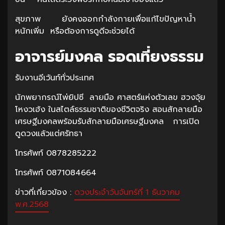
สุขภาพ ยังคงออกกำลังกายเพื่อแก้ไขปัญหาน้ำ
หนักเพิ่ม หรือต้องการดูดีจะช่วยได้
อาจารย์มงคล รอดเที่ยงธรรม
รับงานอีเว้นท์ทั่วประเทศ
นักพยากรณ์ไพ่ยิปซี ลายมือ ศาสตร์แห่งตัวเลข ฮวงจุ้ย
โหงวเฮ้ง ในสไตล์ธรรมชาติของชีวิตจริง สอนสักลายมือ
เศรษฐีมงคลพร้อมรับสักลายมือเศรษฐีมงคล การเปิด
ดูดวงแล้วแต่ศรัทธา
โทรศัพท์ 0878285222
โทรศัพท์ 0871084664
ข่าวที่เกี่ยวข้อง :
ดวงประจำวันจันทร์ที่ 1 ธันวาคม
พ.ศ.2568