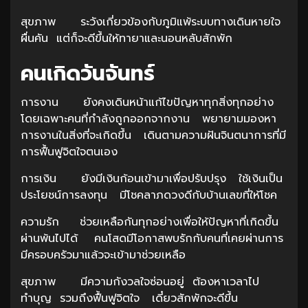
สุขภาพ ระวังเกี่ยวข้องกับภูมิแพ้ระบบทางเดินหายใจ
ผื่นคัน แต่ก็จะดีขึ้นให้ทายาและนอนหลับสักพัก
คนเกิดวันจันทร์
การงาน ยังคงเดินหน้าแก้ไขปัญหาทุกสิ่งทุกอย่าง
โดยเฉพาะคนที่กำลังถูกออกจากงาน พยายามมองหา
การงานในสิ่งที่จะเกิดขึ้น เดินตามความฝันจินตนาการที่มี
การฟื้นฟูจิตใจตนเอง
การเงิน ยังมีเงินก้อนเข้ามาเพื่อปรับปรุง ใช้เงินเป็น
ประโยชน์การลงทุน มีโชคลาภดวงดีกับบ้านเลขที่ให้โชค
ความรัก ช่วยเหลือกันทุกอย่างเพื่อให้ปัญหาที่เกิดขึ้น
ผ่านพ้นไปได้ คนโสดมีโอกาสพบรักกับคนที่เคยผ่านการ
มีครอบครัวมาแล้วจะเข้ามาช่วยเหลือ
สุขภาพ มีความกังวลใจซ่อนอยู่ ต้องหาเวลาไป
ทำบุญ รวมถึงฟื้นฟูจิตใจ เดี๋ยวสักพักจะดีขึ้น