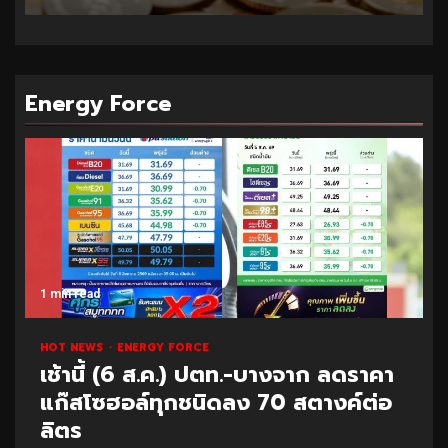
Energy Force
1 min read
HOT NEWS
ENERGY FORCE
เช้านี้ (6 ส.ค.) ปตท.-บางจาก ลดราคา
แก๊สโซฮอล์ทุกชนิดลง 70 สตางค์ต่อ
ลิตร