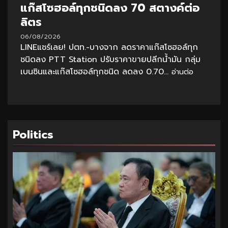
แก๊สโซฮอล์ทุกชนิดลง 70 สตางค์ต่อ
ลิตร
06/08/2026
LINEแชร์เลย! ปตท.-บางจาก ลดราคาแก๊สโซฮอล์ทุก
ชนิดลง PTT Station ปรับราคาขายปลีกน้ำมัน กลุ่ม
เบนซินและแก๊สโซฮอล์ทุกชนิด ลดลง 0.70...
อ่านต่อ
Politics