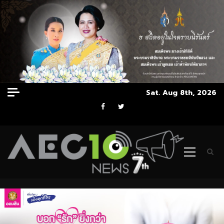
Skip
Sat. Aug 8th, 2026
to
Facebook
Twitter
content
Primary
Menu