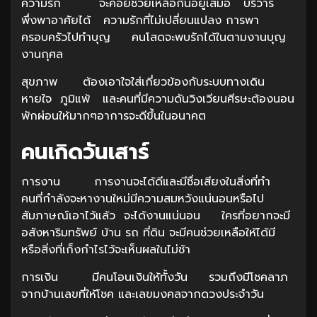
ความรัก จะคอยช่วยเหลือกันอยู่เสมอ บริวาร
พึ่งพาอาศัยได้ ความรักที่ไม่เปลี่ยนแปลง การพา
ครอบครัวไปทำบุญ คนโสดจะพบรักได้ในตามงานบุญ
งานกุศล
สุขภาพ ต้องเอาใจใส่เกี่ยวข้องกับระบบทางเดิน
หายใจ ภูมิแพ้ และคนที่มีความดันวิงเวียนศีรษะต้องนอน
พักผ่อนให้มากๆอาการจะดีขึ้นในอนาคต
คนเกิดวันเสาร์
การงาน การงานจะได้ดีและมีชื่อเสียงในสิ่งที่ทำ
คนที่กำลังจะหางานใหม่มีความสมหวังแน่นอนหรือไป
สัมภาษณ์เอาไว้แล้ว จะได้งานแน่นอน ใครที่อยากจะมี
อสังหาริมทรัพย์ บ้าน รถ ที่ดิน จะมีคนช่วยเหลือให้ได้มี
หรือสิ่งที่เก็งกำไรไว้จะเห็นผลในไม่ช้า
การเงิน มีคนโอนเงินให้ทั้งวัน รวมถึงมีโชคลาภ
จากบ้านเลขที่ให้โชค และเลขมงคลจากดวงประจำวัน