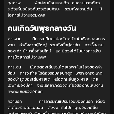
สุขภาพ พักผ่อนน้อยนอนดึก คนอายุมากต้อง
ระวังเกี่ยวข้องกับวิงเวียนศีรษะ รวมถึงความดัน มี
โอกาสไปงานอวมงคล
คนเกิดวันพุธกลางวัน
การงาน มีการเปลี่ยนแปลงโยกย้ายในเรื่องของการ
งาน คำสั่งจากผู้ใหญ่ รวมถึงที่อยู่อาศัย การซื้อขาย
ของเก่า นำมาซื้อที่อยู่ใหม่ และมีดวงได้รับข่าวการเจ็บ
การป่วยการไปงานศพ
การเงิน มีเหตุต้องเสียเงินโดยเฉพาะในเรื่องของค่า
ซ่อม การจะทำอะไรต้องรอบคอบทีสุด เพราะอาจจะเกิด
ของชำรุดของเสียหายได้ หรือตกหล่นสูญหาย โดย
เฉพาะของมีค่า จะมีโชคลาภดวงดีเกี่ยวข้องกับเลขงาน
ศพคนเสียชีวิตให้โชค
ความรัก การอารมณ์แปรปรวนของคนรัก เดี๋ยว
ดีเดี๋ยวร้ายไม่แน่นอน ต้องพากันไปทำบุญจึงจะดีขึ้น
คนโสดจะพบรักกับคนที่เคยผ่านการมีครอบครัวมาแล้วมีลูก