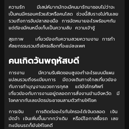
ความรัก มีเสน่ห์มากมักจะมีคนมารักมาชอบไม่ว่าจะ
เป็นคนมีครอบครัวแล้วหรือคนโสด ช่วงนี้สับรางไม่ทันเลย
รวมถึงการจับปลาสองมือ การนัดหมายอะไรพร้อมๆกัน
แต่ต้องมีคนหนึ่งเก็บเป็นความลับ ความเจ้าชู้
สุขภาพ เกี่ยวข้องกับความสวยความงาม การทำ
ศัลยกรรมรวมถึงใครเลือกที่จะแปลงเพศ
คนเกิดวันพฤหัสบดี
การงาน มีความรับผิดชอบสูงจะทำอะไรแบบมีแผน
แปลนรวมถึงระเบียบการ มีดวงเดินทางไกลเกี่ยวข้อง
กับการทำบุญงานบวชการกุศล แต่ยังโทรศัพท์
เกี่ยวข้องกับการงานอยู่ตลอดการสั่งงานข้ามจังหวัด มี
โชคลาภกับเลขบัตรประชาชนสามตัวท้ายให้โชค
การเงิน การติดต่ออะไรกับใครจะได้เงินตลอด เงิน
มัดจำ เงินเพิ่มขึ้นมากกว่าเดิม หรือมีโอกาสซื้อรถ เลข
ทะเบียนรถก็ยังให้โชคดี