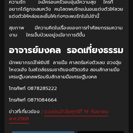
ความรัก จะมีครอบครัวอบอุ่นมีความสุข ใครที่
อยากได้ลูกจะสมหวัง คนโสดพบรักแน่นอนแต่งตัวให้สวย
แต่งตัวให้หล่อและยิ้มให้เก่งๆจะพบรักในไม่ช้านี้
สุขภาพ มีความคิดในเรื่องของการทำศัลยกรรมความ
งาม ใครเจ็บป่วยอยู่จะมีอาการดีขึ้น
อาจารย์มงคล รอดเที่ยงธรรม
นักพยากรณ์ไพ่ยิปซี ลายมือ ศาสตร์แห่งตัวเลข ฮวงจุ้ย
โหงวเฮ้ง ในสไตล์ธรรมชาติของชีวิตจริง สอนสักลายมือ
เศรษฐีมงคลพร้อมรับสักลายมือเศรษฐีมงคล
โทรศัพท์ 0878285222
โทรศัพท์ 0871084664
ข่าวที่เกี่ยวข้อง :
ดวงประจำวันศุกร์ที่ 19 กันยายน
พ.ศ.2568