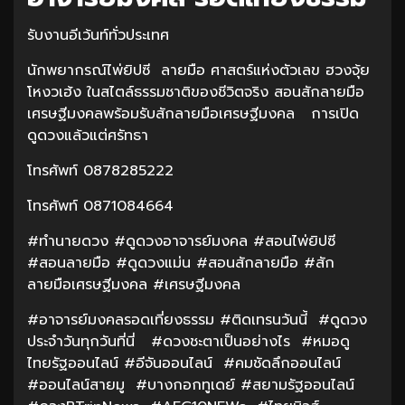
รับงานอีเว้นท์ทั่วประเทศ
นักพยากรณ์ไพ่ยิปซี ลายมือ ศาสตร์แห่งตัวเลข ฮวงจุ้ย
โหงวเฮ้ง ในสไตล์ธรรมชาติของชีวิตจริง สอนสักลายมือ
เศรษฐีมงคลพร้อมรับสักลายมือเศรษฐีมงคล การเปิด
ดูดวงแล้วแต่ศรัทธา
โทรศัพท์ 0878285222
โทรศัพท์ 0871084664
#ทำนายดวง #ดูดวงอาจารย์มงคล #สอนไพ่ยิปซี
#สอนลายมือ #ดูดวงแม่น #สอนสักลายมือ #สัก
ลายมือเศรษฐีมงคล #เศรษฐีมงคล
#อาจารย์มงคลรอดเที่ยงธรรม #ติดเทรนวันนี้ #ดูดวง
ประจำวันทุกวันที่นี่ #ดวงชะตาเป็นอย่างไร #หมอดู
ไทยรัฐออนไลน์ #อีจันออนไลน์ #คมชัดลึกออนไลน์
#ออนไลน์สายมู #บางกอกทูเดย์ #สยามรัฐออนไลน์