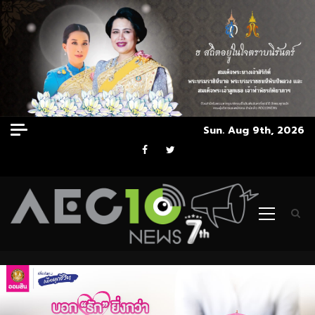
Skip
Sun. Aug 9th, 2026
to
Facebook
Twitter
content
Primary
Menu