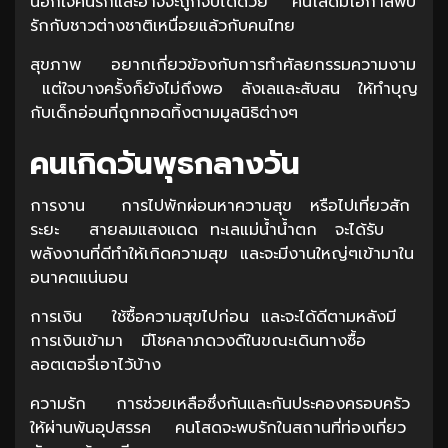
นอกใจคนรักและอาจจะถูกจับได้ด้วย คนโสดมีโอกาสพบ
รักกับชาวต่างชาติเหนื่อยแล้วกับคนไทย
สุขภาพ อยากเกี่ยวข้องกับการทำศัลยกรรมความงาม
แต่ใจบางครั้งก็ยังไม่ถึงพอ ลังเลและสับสน ให้ทำบุญ
กับเด็กอ่อนที่ถูกทอดทิ้งตามมูลนิธิต่างๆ
คนเกิดวันพุธกลางวัน
การงาน การไปพักผ่อนหาความสุข หรือไปเที่ยวสัก
ระยะ สายลมแสงแดด ทะเลแม่น้ำน้ำตก จะได้รับ
พลังงานที่ดีทำให้เกิดความสุข และจะมีงานใหญ่ๆเข้ามาใน
อนาคตแน่นอน
การเงิน ใช้ซื้อความสุขไปก่อน และจะได้ดีตามหลังมี
การเงินเข้ามา มีโชคลาภดวงดีในขณะเดินทางซื้อ
ลอตเตอรี่เอาไว้บ้าง
ความรัก การช่วยเหลือซึ่งกันและกันประคองครอบครัว
ให้ผ่านพ้นอุปสรรค คนโสดจะพบรักในสถานที่ท่องเที่ยว