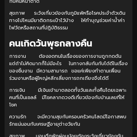
กับคนหน้าตาดี
สุขภาพ ระวังเกี่ยวข้องกับภูมิแพ้หรือโรคประจำตัวเดิน
ทางไปไหนมียาติดกระเป๋าไว้บ้าง ให้ทำบุญช่วยค่าน้ำค่า
ไฟวัดหรือสถานที่ปฎิบัติธรรม
คนเกิดวันพุธกลางคืน
การงาน ต้องอดทนในเรื่องของการงานถูกกดดัน
แต่ถ้าไม่คิดมากก็ไม่มีอะไร ในทางกลับกันกับได้ดีในเรื่อง
ของชิ้นงาน มีความสามารถ ขอแค่เพียงทำตามเพื่อน
ร่วมงานหรือผู้ใหญ่หลีกเลี่ยงการถกเถียงจึงได้ดี
การเงิน มีเงินเข้ามาตลอดทั้งวันและทั้งคืนโดยเฉพาะ
คนที่เป็นเซลล์ มีโชคลาภดวงดีเกี่ยวข้องกับบ้านเลขที่ให้
โชค
ความรัก จะมีความสุขกับครอบครัวคนโสดมีโอกาสพบ
รักแน่นอนกับเศรษฐีอายุต่างวัยกัน
สุขภาพ นอนดึกพักผ่อนน้อยต้องระวังเกี่ยวข้องกับ