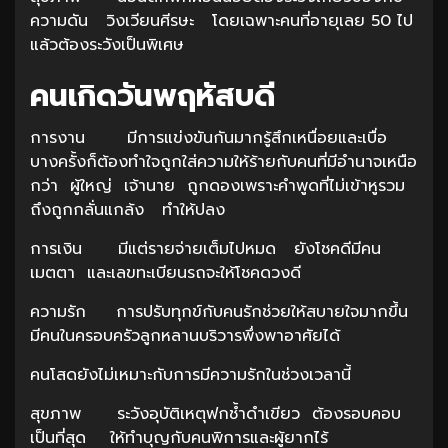
ความดัน วิงเวียนศีรษะ โดยเฉพาะคนที่อายุเลย 50 ไป
แล้วต้องระวังเป็นพิเศษ
คนเกิดวันพฤหัสบดี
การงาน มีการแข่งขันกันมากรู้สึกเหนื่อยและเบื่อ
บางครั้งก็ต้องทำใจถูกใส่ความให้ร้ายกับคนที่มีอำนาจเหนือ
กว่า ผู้ใหญ่ เจ้านาย ถูกดองเพราะคำพูดที่ไม่เข้าหูรวม
ถึงถูกกลั่นแกล้ง ทำให้ปลง
การเงิน มีแต่รายจ่ายเต็มไปหมด ยังโชคดีมีคน
เมตตา และเลขทะเบียนรถจะให้โชคดวงดี
ความรัก การปรับทุกข์กับคนรักช่วยให้สบายใจมากขึ้น
มีคนในครอบครัวลูกหลานบริวารพึ่งพาอาศัยได้
คนโสดยังไม่เหมาะกับการมีความรักในช่วงเวลานี้
สุขภาพ ระวังอุบัติเหตุฟกช้ำดำเขียว ต้องรอบคอบ
เป็นที่สุด ให้ทำบุญกับคนพิการและผู้ยากไร้