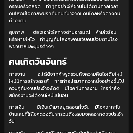
ครอบครัวตลอด ทำทุกอย่างให้ผ่านไปได้ตามกาลเวลา
คนโสดมีโอกาสพบรักกับคนที่มาจากแดนไกลหรือต่างถิ่น
ต่างแดน
สุขภาพ ต้องเอาใจใส่ทางด้านอารมณ์ ห้ามใจร้อน
หรือหายให้ไว ทำบุญกับโลงศพคนเจ็บคนป่วยตามโรง
พยาบาลและมูนิธิต่างๆ
คนเกิดวันจันทร์
การงาน จะได้ดีจากคำพูดรวมถึงความคิดไอเดียใหม่
ใหม่มีการสร้างสรรค์ การทำอะไรมากกว่าหนึ่งอย่างขึ้นไป
ควบคู่กับงานประจำจะได้ดี มีโชคกับการงาน ใครกำลัง
สมัครงานจะได้งานใหม่แน่นอน
การเงิน มีเงินเข้ามาอยู่ตลอดทั้งวัน มีโชคลาภกับ
บ้านเลขที่ให้โชคดวงดีมากรวมถึงเลขมงคลจากดวงประจำ
วัน
ความรัก คนโสดมีโอกาสพบรักกับผู้ใหญ่จะมีความ