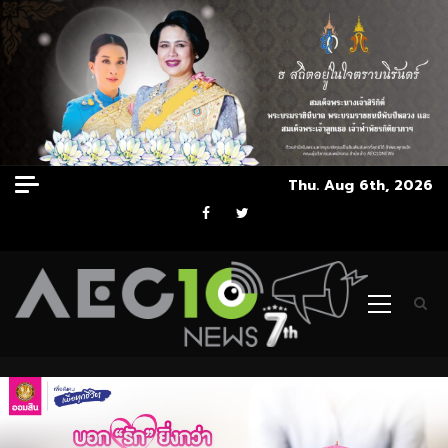
Skip
Thu. Aug 6th, 2026
to
Facebook
Twitter
content
Primary
Menu