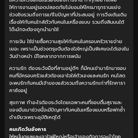
ให้การงานอยู่รอดปลอดภัยไม่ยอมให้ใครมารุกรานแย่ง
ช่วงชิงรวมถึงการแก้ไขปัญหาที่ประสบอยู่ การวิ่งเต้นเดิน
เรื่องให้กับคนใกล้ตัวกับคนในเครื่องแบบ รวมถึงสินบนใต้
โต๊ะมักจะต้องถูกนำมาใช้
การเงิน ใช้จ่ายซื้อความสุขให้กับคนในครอบครัวรายจ่าย
เยอะ เพราะเป็นช่วงตรุษจีนต้องใจใหญ่เป็นพิเศษจะได้เฮงใน
วันข้างหน้า มีโชคลาภจากการพนัน
ความรัก ต้องระวังมือที่สามอยู่ดีๆ ก็มีคนเข้ามารักมาชอบ
คนที่มีครอบครัวแล้วต้องเอาใจใส่ตัวเองและคนรัก คนโสด
จะพบรักกับคนมีเจ้าของแล้วรวมถึงความรักเก่าที่รักคารา
คาซังอยู่
สุขภาพ ทำอะไรต้องระวังโดยเฉพาะคนที่ชอบดื่มสุราและ
ของมึนเมาช่วงนี้จะมีปัญหากับคนในเครื่องแบบหรือฟกช้ำ
ดำเขียวเพราะอุบัติเหตุได้
คนเกิดวันอังคาร
ให้หมั่นดูแลและเอาใจผู้ใหญ่หรือเจ้าของกิจการจะนำโชค