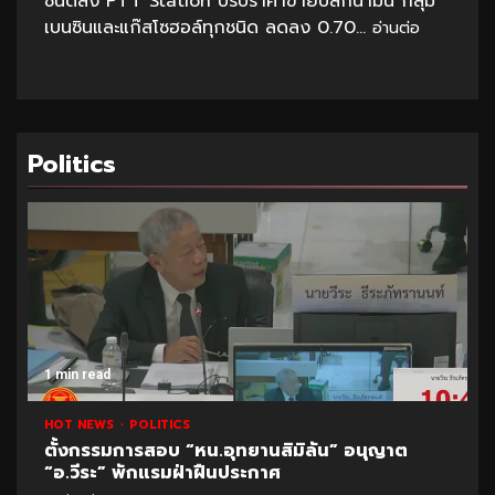
ชนิดลง PTT Station ปรับราคาขายปลีกน้ำมัน กลุ่ม
เบนซินและแก๊สโซฮอล์ทุกชนิด ลดลง 0.70...
อ่านต่อ
Politics
1 min read
HOT NEWS
POLITICS
ตั้งกรรมการสอบ “หน.อุทยานสิมิลัน” อนุญาต
“อ.วีระ” พักแรมฝ่าฝืนประกาศ