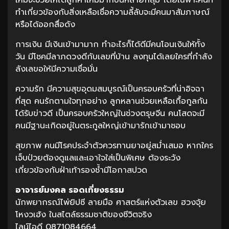
ทำเกี่ยวข้องกับสิ่งเหลือเชื่อความลี้ลับจะมีคนมาสัมภาษณ์
หรือได้ออกสื่อดัง
การเงิน มีเงินเข้ามามาก ทำอะไรก็ได้ดีมีคนโอนเงินให้ทั้ง
วัน มีโชคมีลาภดวงดีกับเลขที่บ้าน ลงทุนได้เลยใครที่กำลัง
ลังเลขอให้มีความเชื่อมั่น
ความรัก มีความสุขอุดมสมบูรณ์เป็นครอบครัวที่น่าอิจฉา
ที่สุด คนรักตามใจทุกอย่าง ลูกหลานช่วยเหลือเกื้อกูลกัน
ได้รับข่าวดี เป็นครอบครัวใหญ่ในช่วงตรุษจีน คนโสดจะมี
คนมีฐานะเกิดอยู่ในตระกูลใหญ่เข้ามารักเข้ามาชอบ
สุขภาพ คนมีโรคประจำตัวควรทานยาอยู่สม่ำเสมอ หากใคร
เจ็บป่วยต้องดูแลและเอาใจใส่เป็นพิเศษ ต้องระวัง
เกี่ยวข้องกับฝ่าเท้ารองช้ำมีโอกาสปวด
อาจารย์มงคล รอดเที่ยงธรรม
นักพยากรณ์ไพ่ยิปซี ลายมือ ศาสตร์แห่งตัวเลข ฮวงจุ้ย
โหงวเฮ้ง ในสไตล์ธรรมชาติของชีวิตจริง
ไลน์ไอดี 0871084664