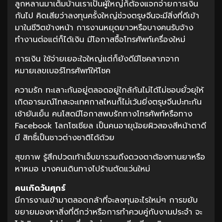
ลูกหลานมาเต็มบ้านเราเป็นผู้ใหญ่ก็ต้องแจกจ่ายการเงิน
กันไป คิดเสียว่าลงทุนครั้งใหญ่ช่วงตรุษจีนจะมีสิ่งที่ดีเข้า
มาในชีวิตข้างหน้า การงานหยุดยาวหรือบางคนรับจ้าง
ทำงานต่อแต่ก็ได้เงิน มีโอกาสซื้อโทรศัพท์เครื่องใหม่
การเงิน ใช้จ่ายเยอะใจใหญ่แต่ก็ยังดีมีโชคลาภจาก
หมายเลขเบอร์โทรศัพท์ให้โชค
ความรัก ทะเลาะกันอยู่ตลอดอยู่ใกล้กันไม่ได้ไม่ชอบยั่วยุให้
เกิดอารมณ์โทสะจะเทศกาลไหนก็ไม่เว้นยิ่งตรุษจีนปะทะกัน
เช้ายันเย็น คนโสดมีโอกาสพบรักทางโทรศัพท์หรือทาง
Facebook โลกโซเชียล เป็นคนอายุน้อยผิวสองสีหน้าตาดี
มี สิทธิ์เป็นชาวต่างชาติได้ด้วย
สุขภาพ รู้สึกปวดเท้าเจ็บขารวมถึงดวงตาต้องทานยาหรือ
หาหมอ บางคนเดินทางไปร้านตัดแว่นใหม่
คนเกิดวันศุกร์
มีการงานเข้ามาตลอดกล้าที่จะลงทุนอะไรใหม่ๆ การขยับ
ขยายมองหาสิ่งที่ดีกว่าหรือการทำควบคู่กับงานประจำ จะ