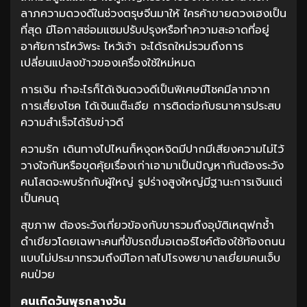
ลาภความดวงดีในช่วงตรุษจีนมาให้ ใครค้าขายดวงเฮงเป็น
ที่สุด มีโอกาสซ่อมแซมปรับปรุงหรือทำความสะอาดที่อยู่
อาศัยการไหว้พระ ไหว้เจ้า จะได้รถใหม่รวมถึงการ
เปลี่ยนแปลงข้าวของเครื่องใช้ใหม่หมด
การเงิน ทำอะไรก็ได้เงินดวงดีเป็นพิเศษมีโชคมีลาภจาก
การเสี่ยงโชค ได้เงินแต๊ะเอีย การติดต่อกับธนาคารประสบ
ความสำเร็จได้รับข่าวดี
ความรัก เดินทางไปไหนก็หงุดหงิดมีปากมีเสียงความไม่ไว้
วางใจกันหรือขุดคุ้ยเรื่องเก่าเอามาเป็นปัญหากันต้องระวัง
คนโสดจะพบรักกับผู้ใหญ่ รูปร่างสูงใหญ่มีฐานะการเงินแต่
เป็นคนดุ
สุขภาพ ต้องระวังเกี่ยวข้องกับขารวมถึงอุบัติเหตุฟกช้ำ
ดำเขียวโดยเฉพาะคนที่ขับรถขี่มอเตอร์ไซค์ต้องใช้ท้องถนน
แบบไม่ประมาทรวมถึงมีโอกาสไปโรงพยาบาลเยี่ยมคนเจ็บ
คนป่วย
คนเกิดวันพุธกลางวัน