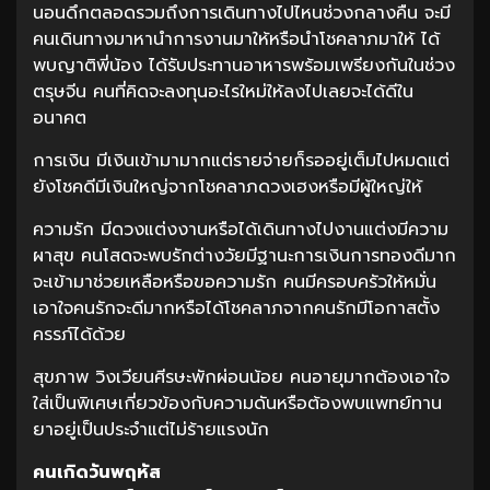
นอนดึกตลอดรวมถึงการเดินทางไปไหนช่วงกลางคืน จะมี
คนเดินทางมาหานำการงานมาให้หรือนำโชคลาภมาให้ ได้
พบญาติพี่น้อง ได้รับประทานอาหารพร้อมเพรียงกันในช่วง
ตรุษจีน คนที่คิดจะลงทุนอะไรใหม่ให้ลงไปเลยจะได้ดีใน
อนาคต
การเงิน มีเงินเข้ามามากแต่รายจ่ายก็รออยู่เต็มไปหมดแต่
ยังโชคดีมีเงินใหญ่จากโชคลาภดวงเฮงหรือมีผู้ใหญ่ให้
ความรัก มีดวงแต่งงานหรือได้เดินทางไปงานแต่งมีความ
ผาสุข คนโสดจะพบรักต่างวัยมีฐานะการเงินการทองดีมาก
จะเข้ามาช่วยเหลือหรือขอความรัก คนมีครอบครัวให้หมั่น
เอาใจคนรักจะดีมากหรือได้โชคลาภจากคนรักมีโอกาสตั้ง
ครรภ์ได้ด้วย
สุขภาพ วิงเวียนศีรษะพักผ่อนน้อย คนอายุมากต้องเอาใจ
ใส่เป็นพิเศษเกี่ยวข้องกับความดันหรือต้องพบแพทย์ทาน
ยาอยู่เป็นประจำแต่ไม่ร้ายแรงนัก
คนเกิดวันพฤหัส