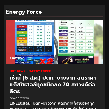
Energy Force
1 min read
HOT NEWS
ENERGY FORCE
เช้านี้ (6 ส.ค.) ปตท.-บางจาก ลดราคา
แก๊สโซฮอล์ทุกชนิดลง 70 สตางค์ต่อ
ลิตร
06/08/2026
LINEแชร์เลย! ปตท.-บางจาก ลดราคาแก๊สโซฮอล์ทุก