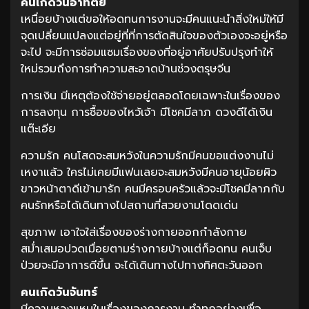
คนเกิดวันอาทิตย์
เหนื่อยบ้างแต่ขอให้อดทนการงานจะมีคนแนะนำสิ่งใหม่ให้มี
จุดเปลี่ยนแปลงแต่อยู่ที่ที่การตัดสินใจของตัวเองจะอยู่หรือ
จะไป จะมีการซ่อมแซมเรื่องของที่อยู่อาศัยปรับปรุงทำให้
ใหม่รวมถึงการทำความสะอาดบ้านช่วงตรุษจีน
การเงิน มีเหตุต้องใช้จ่ายอยู่ตลอดโดยเฉพาะในเรื่องของ
การลงทุน การซื้อของไหว้เจ้า มีโชคมีลาภ ดวงดีได้เงิน
แต๊ะเอีย
ความรัก คนโสดจะสมหวังในความรักมีคนขอแต่งงานไม่
เหงาแล้ว ใครไม่เคยมีแฟนเลยจะสมหวังมีคนอายุน้อยผิว
ขาวหน้าตาดีเข้ามารัก คนมีครอบครัวแล้วจะมีโชคมีลาภกับ
คนรักหรือได้เดินทางไปสถานที่สวยงามโดดเด่น
สุขภาพ เอาใจใส่เรื่องของร่างกายออกกำลังกาย
สม่ำเสมอปวดเมื่อยตามร่างกายบ้างแต่ก็อดทน คนเจ็บ
ป่วยจะมีอาการดีขึ้น จะได้เดินทางไปทางทิศตะวันออก
คนเกิดวันจันทร์
มีความหวงแหนในเรื่องของการงาน ทำทุกอย่างเพื่อ