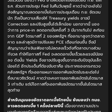
วชิรวัฒน์ มองว่า Fed อาจลดดอกเบี้ยในเดือน ก.ย. และ
ธ.ค. ส่วนการประชุม Fed ในคืนวันพุธนี้ คาดว่าน่าจะยังไม่
ส่งสัญญาณลดดอกเบี้ยในการประชุมเดือน ก.ย. ชัดเจน
นัก จึงเป็นความเสี่ยงให้ Treasury yields อาจมี
Correction และปรับสูงขึ้นได้เล็กน้อย นอกจากนี้ มอง
ว่าการ price-in ลดดอกเบี้ยครั้งที่ 3 มีมากเกินไป สะท้อน
จาก GDP ไตรมาสที่ 2 ของสหรัฐฯ ที่ออกมาสูงกว่าตลาด
คาด และล่าสุดมีการปรับเลข PCE เดือนก่อนขึ้น จึงมี
สัญญาณว่าเงินเฟ้ออาจไม่ลดลงเร็วดังที่ตลาดบางส่วน
กังวล ทำให้โอกาสที่ Fed จะลดดอกเบี้ยเร็วและแรงมีน้อย
ลง ดังนั้น Yields จึงอาจปรับสูงขึ้นจากระดับปัจจุบันเล็ก
น้อยได้ อีกประเด็นที่ต้องจับตาคือ ประกาศของกระทรวง
คลังสหรัฐฯ ที่จะออกแผนการออกพันธบัตรในระยะต่อไป
ซึ่งนายวชิรวัฒน์ คาดว่าจะคงการออกพันธบัตรในไตรมาส
3 เท่าเดิม แต่มีโอกาสที่จะออกพันธบัตรมากขึ้นในไตรมาส
สุดท้าย
สำหรับมุมมองอัตราดอกเบี้ยไทยนั้น ยังมองว่า กนง.
อาจลดดอกเบี้ย 1 ครั้งปลายปีนี้
เนื่องจากความเปราะ
บางในภาคครัวเรือนอาจเริ่มส่งผลมายังอุปสงค์ในประเทศ