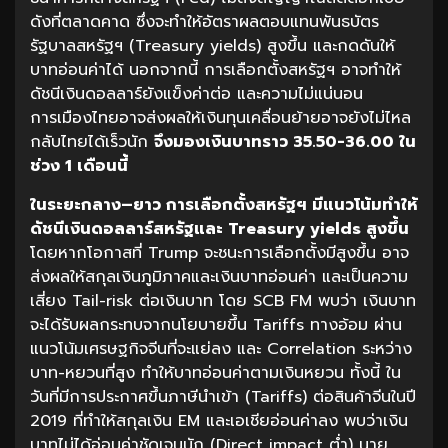
ดังที่ตลาดคาด ซึ่งจะทำให้อัตราผลตอบแทนพันธบัตร
รัฐบาลสหรัฐฯ (Treasury yields) สูงขึ้น และกดดันให้
บาทอ่อนค่าได้ นอกจากนี้ การเลือกตั้งสหรัฐฯ อาจทำให้
ดัชนีเงินดอลลาร์ยังแข็งค่าต่อ และความไม่แน่นอน
การเมืองไทยอาจส่งผลให้เงินทุนเคลื่อนย้ายอาจยังไม่ไหล
กลับไทยได้เร็วนัก
จึงมองเงินบาทราว
35.50-36.00
ใน
ช่วง
1
เดือนนี้
ในระยะกลาง
–
ยาว
การเลือกตั้งสหรัฐฯ
มีแนวโน้มทำให้
ดัชนีเงินดอลลาร์สหรัฐและ
Treasury yields
สูงขึ้น
โดยหากโอกาสที่ Trump จะชนะการเลือกตั้งมีสูงขึ้น อาจ
ส่งผลให้สกุลเงินภูมิภาคและเงินบาทอ่อนค่า และเป็นความ
เสี่ยง Tail-risk ต่อเงินบาท โดย SCB FM พบว่า เงินบาท
จะได้รับผลกระทบจากนโยบายขึ้น Tariffs ทางอ้อม ผ่าน
แนวโน้มเศรษฐกิจจีนที่จะแย่ลง และ Correlation ระหว่าง
บาท-หยวนที่สูง ทำให้บาทอ่อนค่าตามเงินหยวน ทั้งนี้ ใน
วันที่มีการประกาศขึ้นภาษีนำเข้า (Tariffs) ต่อสินค้าจีนในปี
2019 ที่ทำให้สกุลเงิน EM และเอเชียอ่อนค่าลง พบว่าเงิน
บาทไม่ได้อ่อนค่าชัดเจนนัก (Direct impact ต่ำ) นาย