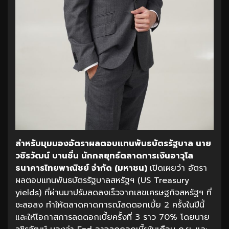
สำหรับมุมมองอัตราผลตอบแทนพันธบัตรรัฐบาล นาย
วชิรวัฒน์ บานชื่น นักกลยุทธ์ตลาดการเงินอาวุโส
ธนาคารไทยพาณิชย์ จำกัด (มหาชน)
เปิดเผยว่า อัตรา
ผลตอบแทนพันธบัตรรัฐบาลสหรัฐฯ (US Treasury
yields) ที่ผ่านมาปรับลดลงเร็วจากเลขเศรษฐกิจสหรัฐฯ ที่
ชะลอลง ทำให้ตลาดคาดการณ์ลดดอกเบี้ย 2 ครั้งในปีนี้
และให้โอกาสการลดดอกเบี้ยครั้งที่ 3 ราว 70% โดยนาย