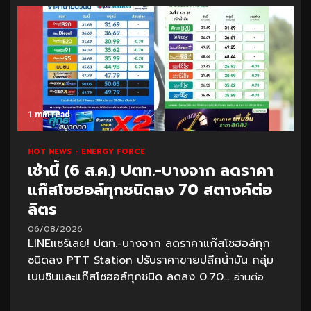
1 min read
HOT NEWS
ENERGY FORCE
เช้านี้ (6 ส.ค.) ปตท.-บางจาก ลดราคา
แก๊สโซฮอล์ทุกชนิดลง 70 สตางค์ต่อ
ลิตร
06/08/2026
LINEแชร์เลย! ปตท.-บางจาก ลดราคาแก๊สโซฮอล์ทุก
ชนิดลง PTT Station ปรับราคาขายปลีกน้ำมัน กลุ่ม
เบนซินและแก๊สโซฮอล์ทุกชนิด ลดลง 0.70...
อ่านต่อ