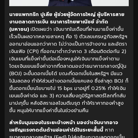
นายแพททริก ปูเลีย ผู้ช่วยผู้จัดการใหญ่ ผู้บริหารสาย
งานตลาดการเงิน ธนาคารไทยพาณิชย์ จำกัด
(มหาชน)
เปิดเผยว่า เงินบาทในเดือนที่ผ่านมาแข็งค่าขึ้น
เร็วเป็นผลจากหลายสาเหตุ คือ 1) ตัวเลขเศรษฐกิจสหรัฐฯ
ออกมาอ่อนแอกว่าคาด ไม่ว่าจะเป็นการจ้างงาน และอัตรา
เงินเฟ้อ (CPI) ที่ออกมาต่ำกว่าคาด 3 เดือนติดต่อกัน 2)
เงินเยนที่แข็งค่าขึ้นต่อเนื่องหนุนให้เงินบาทแข็งค่าตาม
โดยเงินเยนแข็งค่าจากที่ตลาดมองว่าธนาคารกลางญี่ปุ่น
(BOJ) จะขึ้นดอกเบี้ยได้ ขณะที่ดอกเบี้ยในสหรัฐฯ มีแนว
โน้มลดลง ทำให้ส่วนต่างดอกเบี้ยแคบลง ซึ่งล่าสุด BOJ ก็
ขึ้นดอกเบี้ยนโยบายไป 15 bps มาอยู่ที่ 0.25% ทำให้เงิน
เยนแข็งค่าต่อ และ 3) ความเสี่ยงภูมิรัฐศาสตร์โลกที่กลับ
มาปะทุขึ้น หลังอิสราเอลโจมตีเบรุต ทำให้ราคาทองคำสูง
ขึ้น หนุนให้บาทแข็งค่าขึ้นในช่วงข้ามคืน
สำหรับมุมมองในระยะข้างหน้า
มองว่าเงินบาทอาจ
เผชิญแรงกดดันด้านอ่อนค่าได้ในระยะสั้นนี้
หาก
ธนาคารกลางสหรัฐฯ (Fed) ไม่ส่งสัญญาณลดดอกเบี้ย