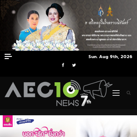
Skip
Sun. Aug 9th, 2026
to
Facebook
Twitter
content
Primary
Menu