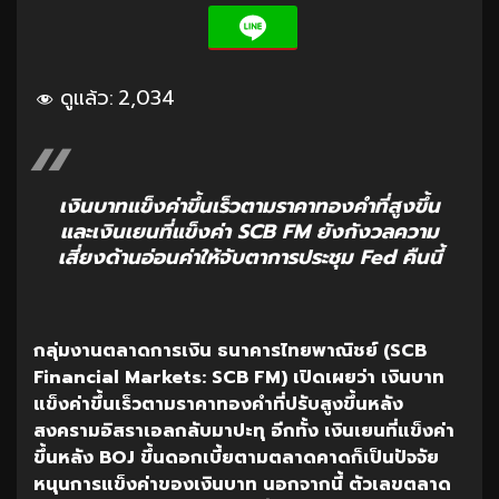
ดูแล้ว:
2,034
เงินบาทแข็งค่าขึ้นเร็วตามราคาทองคำที่สูงขึ้น
และเงินเยนที่แข็งค่า SCB FM ยังกังวลความ
เสี่ยงด้านอ่อนค่าให้จับตาการประชุม Fed คืนนี้
กลุ่มงานตลาดการเงิน
ธนาคารไทยพาณิชย์
(SCB
Financial Markets: SCB FM)
เปิดเผยว่า
เงินบาท
แข็งค่าขึ้นเร็วตามราคาทองคำที่ปรับสูงขึ้นหลัง
สงครามอิสราเอลกลับมาปะทุ
อีกทั้ง
เงินเยนที่แข็งค่า
ขึ้นหลัง
BOJ
ขึ้นดอกเบี้ยตามตลาดคาดก็เป็นปัจจัย
หนุนการแข็งค่าของเงินบาท
นอกจากนี้
ตัวเลขตลาด