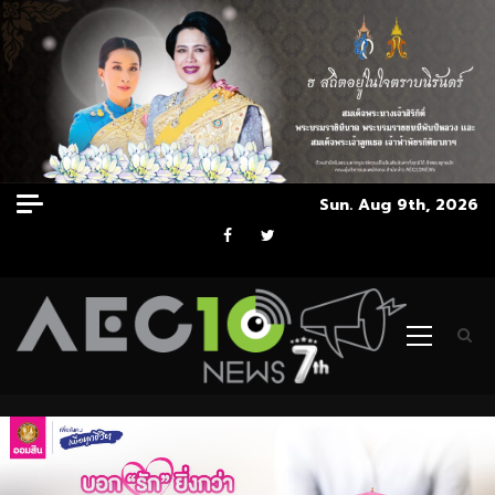
Skip
Sun. Aug 9th, 2026
to
Facebook
Twitter
content
Primary
Menu