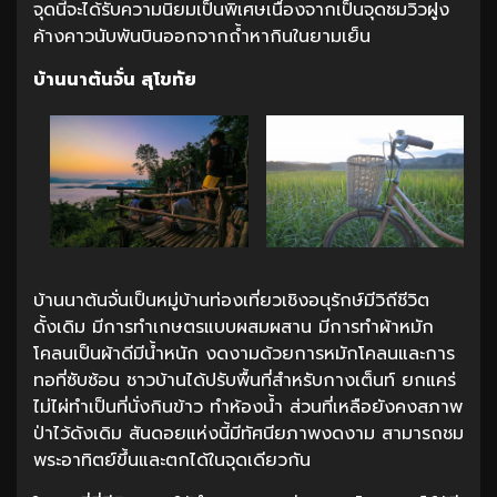
จุดนี้จะได้รับความนิยมเป็นพิเศษเนื่องจากเป็นจุดชมวิวฝูง
ค้างคาวนับพันบินออกจากถ้ำหากินในยามเย็น
บ้านนาต้นจั่น สุโขทัย
บ้านนาต้นจั่นเป็นหมู่บ้านท่องเที่ยวเชิงอนุรักษ์มีวิถีชีวิต
ดั้งเดิม มีการทำเกษตรแบบผสมผสาน มีการทำผ้าหมัก
โคลนเป็นผ้าดีมีน้ำหนัก งดงามด้วยการหมักโคลนและการ
ทอที่ซับซ้อน ชาวบ้านได้ปรับพื้นที่สำหรับกางเต็นท์ ยกแคร่
ไม่ไผ่ทำเป็นที่นั่งกินข้าว ทำห้องน้ำ ส่วนที่เหลือยังคงสภาพ
ป่าไว้ดังเดิม สันดอยแห่งนี้มีทัศนียภาพงดงาม สามารถชม
พระอาทิตย์ขึ้นและตกได้ในจุดเดียวกัน