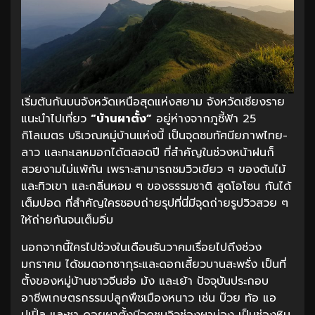
เริ่มต้นกันบนจังหวัดเหนือสุดแห่งสยาม จังหวัดเชียงราย
แนะนำไปเที่ยว
“บ้านผาตั้ง”
อยู่ห่างจากภูชี้ฟ้า 25
กิโลเมตร บริเวณหมู่บ้านแห่งนี้ เป็นจุดชมทัศนียภาพไทย-
ลาว และทะเลหมอกได้ตลอดปี ที่สำคัญในช่วงหน้าฝนก็
สวยงามไม่แพ้กัน เพราะสามารถชมวิวเขียว ๆ ของต้นไม้
และทิวเขา และกลิ่นหอม ๆ ของธรรมชาติ สูดโอโซน กันได้
เต็มปอด ที่สำคัญใครชอบถ่ายรุปที่นี่มีจุดถ่ายรูปวิวสวย ๆ
ให้ถ่ายกันจนเต็มอิ่ม
นอกจากนี้ใครไปช่วงในเดือนธันวาคมเรื่อยไปถึงช่วง
มกราคม ได้ชมดอกซากุระและดอกเสี้ยวบานสะพรั่ง เป็นที่
ตั้งของหมู่บ้านชาวจีนฮ่อ ม้ง และเย้า ปัจจุบันประกอบ
อาชีพเกษตรกรรมปลูกพืชเมืองหนาว เช่น บ๊วย ท้อ แอ
ปเปิ้ล และชา ดอยผาตั้งมีจุดชมวิวช่องผาบ่อง เป็นช่องหิน