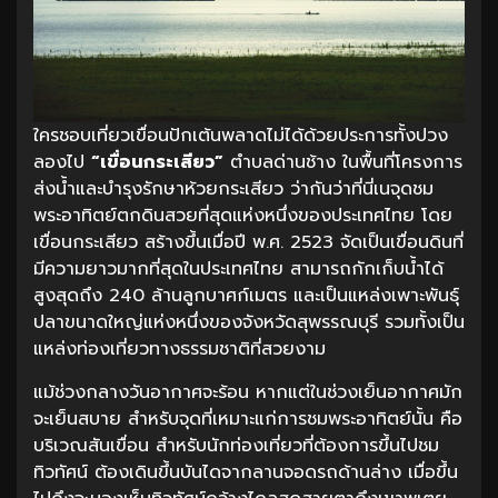
ใครชอบเที่ยวเขื่อนปักเต้นพลาดไม่ได้ด้วยประการทั้งปวง
ลองไป
“
เขื่อนกระเสียว”
ตำบลด่านช้าง ในพื้นที่โครงการ
ส่งน้ำและบำรุงรักษาห้วยกระเสียว ว่ากันว่าที่นี่เนจุดชม
พระอาทิตย์ตกดินสวยที่สุดแห่งหนึ่งของประเทศไทย โดย
เขื่อนกระเสียว สร้างขึ้นเมื่อปี พ.ศ. 2523 จัดเป็นเขื่อนดินที่
มีความยาวมากที่สุดในประเทศไทย สามารถกักเก็บน้ำได้
สูงสุดถึง 240 ล้านลูกบาศก์เมตร และเป็นแหล่งเพาะพันธุ์
ปลาขนาดใหญ่แห่งหนึ่งของจังหวัดสุพรรณบุรี รวมทั้งเป็น
แหล่งท่องเที่ยวทางธรรมชาติที่สวยงาม
แม้ช่วงกลางวันอากาศจะร้อน หากแต่ในช่วงเย็นอากาศมัก
จะเย็นสบาย สำหรับจุดที่เหมาะแก่การชมพระอาทิตย์นั้น คือ
บริเวณสันเขื่อน สำหรับนักท่องเที่ยวที่ต้องการขึ้นไปชม
ทิวทัศน์ ต้องเดินขึ้นบันไดจากลานจอดรถด้านล่าง เมื่อขึ้น