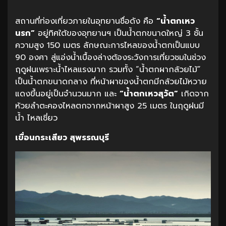
สถานที่ท่องเที่ยวภายในอุทยานชื่อดัง คือ
“น้ำตกเหว
นรก”
อยู่ทิศใต้ของอุทยานฯ เป็นน้ำตกขนาดใหญ่ 3 ชั้น
ความสูง 150 เมตร ลักษณะการไหลของน้ำตกเป็นแบบ
90 องศา สู่แอ่งน้ำเบื้องล่างต้องระวังการเที่ยวชมในช่วง
ฤดูฝนเพราะน้ำไหลแรงมาก รวมทั้ง “น้ำตกผากล้วยไม้”
เป็นน้ำตกขนาดกลาง ที่หน้าผาของน้ำตกมีกล้วยไม้หวาย
แดงขึ้นอยู่เป็นจำนวนมาก และ
“น้ำตกเหวสุวัต”
เกิดจาก
ห้วยลำตะคองไหลตกจากหน้าผาสูง 25 เมตร ในฤดูฝนมี
น้ำ ไหลเชี่ยว
เขื่อนกระเสียว สุพรรณบุรี