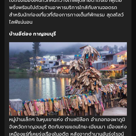
ไปถึงจะมองเห็นทิวทัศน์กว้างไกลสุดสายตาถึงเขาพุเตย
พรั่งพร้อมไปด้วยร้านอาหารบริการใกล้กับลานจอดรถ
สำหรับนักท่องเที่ยวที่ต้องการกางเต็นท์พักแรม สุดสโลว์
ไลฟ์แน่นอน
บ้านอีต่อง กาญจนบุรี
หมู่บ้านเล็กๆ ในหุบเขาแห่ง ตำบลปิล๊อก อำเภอทองผาภูมิ
จังหวัดกาญจนบุรี ติดกับชายแดนไทย-เมียนมา เมืองแห่ง
เหมืองแร่ที่เคยรุ่งเรืองในอดีต หลังจากตำนานอันรุ่งโรจน์