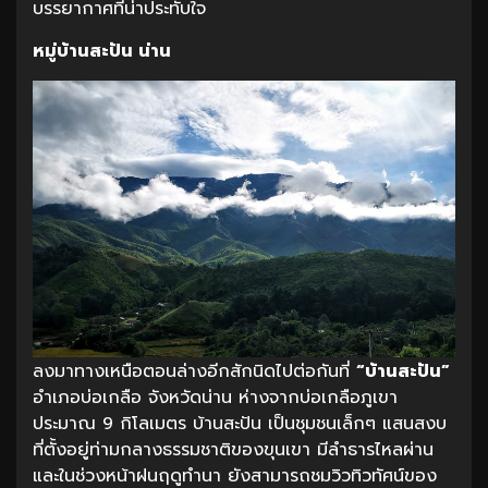
บรรยากาศที่น่าประทับใจ
หมู่บ้านสะปัน น่าน
ลงมาทางเหนือตอนล่างอีกสักนิดไปต่อกันที่
“บ้านสะปัน”
อำเภอบ่อเกลือ จังหวัดน่าน ห่างจากบ่อเกลือภูเขา
ประมาณ 9 กิโลเมตร บ้านสะปัน เป็นชุมชนเล็กๆ แสนสงบ
ที่ตั้งอยู่ท่ามกลางธรรมชาติของขุนเขา มีลำธารไหลผ่าน
และในช่วงหน้าฝนฤดูทำนา ยังสามารถชมวิวทิวทัศน์ของ