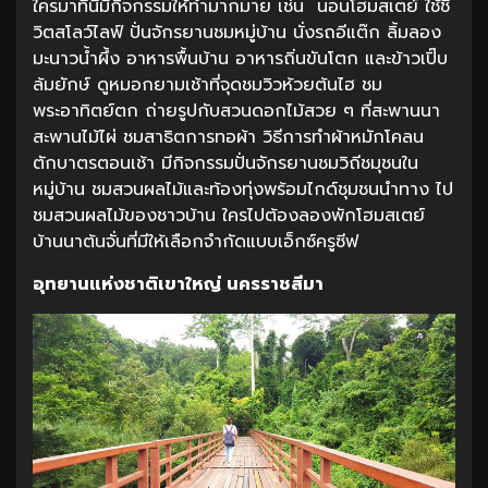
ใครมาที่นี่มีกิจกรรมให้ทำมากมาย เช่น นอนโฮมสเตย์ ใช้ชี
วิตสโลว์ไลฟ์ ปั่นจักรยานชมหมู่บ้าน นั่งรถอีแต๊ก ลิ้มลอง
มะนาวน้ำผึ้ง อาหารพื้นบ้าน อาหารถิ่นขันโตก และข้าวเปิ๊บ
ล้มยักษ์ ดูหมอกยามเช้าที่จุดชมวิวห้วยต้นไฮ ชม
พระอาทิตย์ตก ถ่ายรูปกับสวนดอกไม้สวย ๆ ที่สะพานนา
สะพานไม้ไผ่ ชมสาธิตการทอผ้า วิธีการทำผ้าหมักโคลน
ตักบาตรตอนเช้า มีกิจกรรมปั่นจักรยานชมวิถีชมุชนใน
หมู่บ้าน ชมสวนผลไม้และท้องทุ่งพร้อมไกด์ชุมชนนำทาง ไป
ชมสวนผลไม้ของชาวบ้าน ใครไปต้องลองพักโฮมสเตย์
บ้านนาต้นจั่นที่มีให้เลือกจำกัดแบบเอ็กซ์ครูซีฟ
อุทยานแห่งชาติ
เขาใหญ่ นครราชสีมา