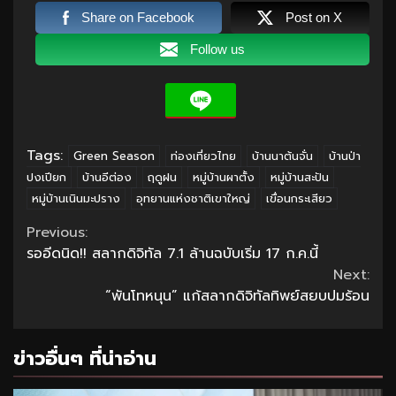
Share on Facebook
Post on X
Follow us
Tags:
Green Season
ท่องเที่ยวไทย
บ้านนาต้นจั่น
บ้านป่า
ปงเปียก
บ้านอีต่อง
ฤดูฝน
หมู่บ้านผาตั้ง
หมู่บ้านสะปัน
หมู่บ้านเนินมะปราง
อุทยานแห่งชาติเขาใหญ่
เขื่อนกระเสียว
Continue
Previous:
รออีดนิด!! สลากดิจิทัล 7.1 ล้านฉบับเริ่ม 17 ก.ค.นี้
Reading
Next:
“พันโทหนุน” แก้สลากดิจิทัลทิพย์สยบปมร้อน
ข่าวอื่นๆ ที่น่าอ่าน