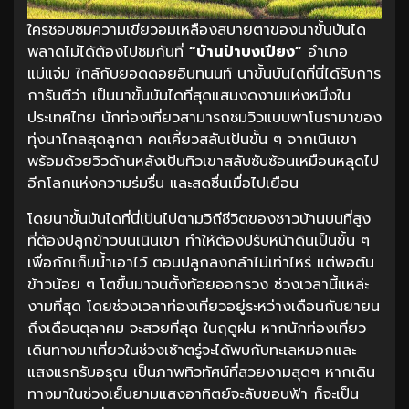
ใครชอบชมความเขียวอมเหลืองสบายตาของนาขั้นบันได
พลาดไม่ได้ต้องไปชมกันที่
“บ้านป่าบงเปียง”
อำเภอ
แม่แจ่ม ใกล้กับยอดดอยอินทนนท์ นาขั้นบันไดที่นี่ได้รับการ
การันตีว่า เป็นนาขั้นบันไดที่สุดแสนงดงามแห่งหนึ่งใน
ประเทศไทย นักท่องเที่ยวสามารถชมวิวแบบพาโนรามาของ
ทุ่งนาไกลสุดลูกตา คดเคี้ยวสลับเป้นขั้น ๆ จากเนินเขา
พร้อมด้วยวิวด้านหลังเป้นทิวเขาสลับซับซ้อนเหมือนหลุดไป
อีกโลกแห่งความร่มรื่น และสดชื่นเมื่อไปเยือน
โดยนาขั้นบันไดที่นี่เป้นไปตามวิถีชีวิตของชาวบ้านบนที่สูง
ที่ต้องปลูกข้าวบนเนินเขา ทำให้ต้องปรับหน้าดินเป็นขั้น ๆ
เพื่อกักเก็บน้ำเอาไว้ ตอนปลูกลงกล้าไม่เท่าไหร่ แต่พอต้น
ข้าวน้อย ๆ โตขึ้นมาจนตั้งท้อยออกรวง ช่วงเวลานี้แหล่ะ
งามที่สุด โดยช่วงเวลาท่องเที่ยวอยู่ระหว่างเดือนกันยายน
ถึงเดือนตุลาคม จะสวยที่สุด ในฤดูฝน หากนักท่องเที่ยว
เดินทางมาเที่ยวในช่วงเช้าตรู่จะได้พบกับทะเลหมอกและ
แสงแรกรับอรุณ เป็นภาพทิวทัศน์ที่สวยงามสุดๆ หากเดิน
ทางมาในช่วงเย็นยามแสงอาทิตย์จะลับขอบฟ้า ก็จะเป็น