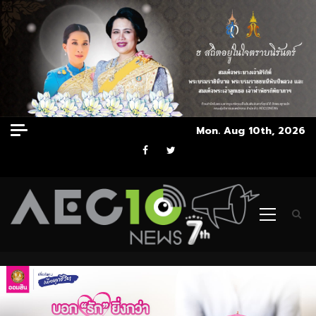
Skip
Mon. Aug 10th, 2026
to
Facebook
Twitter
content
Primary
Menu