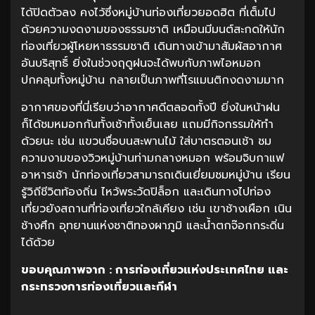
ได้ปิดตัวลง คงไว้ซึ่งหมู่บ้านท่องเที่ยวยอดฮิต ที่เต็มไป
ด้วยความงดงามของธรรมชาติ เหมือนมีมนต์สะกดให้นัก
ท่องเที่ยวผู้โหยหาธรรมชาติ เดินทางเข้ามาสัมผัสอากาศ
อันบริสุทธิ์ ยิ่งในช่วงฤดูฝนจะได้พบกับภาพไอหมอก
ปกคลุมทั้งหมู่บ้าน กลายเป็นภาพที่โรแมนติกงดงามมาก
อากาศของที่นี่เรียบว่าอากาศดีตลอดทั้งปี ยิ่งในหน้าฝน
ก็ได้ชมหมอกกันทั้งเช้าทั้งเย็นเลย แถมมีกิจกรรมให้ทำ
ด้วยนะ เช่น แขวนชื่อบนสะพานไม้ ใส่บาตรตอนเช้า ชม
ความงามของวิวหมู่บ้านท่ามกลางหมอก พร้อมจิบกาแฟ
อาหารเช้า นักท่องเที่ยวสามารถเดินเยี่ยมชมหมู่บ้าน เรียน
รู้วิถีชีวิตท้องถิ่น ไหว้พระวัดปิล็อก และเดินทางไปท่อง
เที่ยวยังสถานที่ท่องเที่ยวใกล้เคียง เช่น เขาช้างเผือก เนิน
ช้างศึก อุทยานแห่งชาติทองผาภูมิ และน้ำตกจ๊อกกระดิ่น
ได้ด้วย
ขอบคุณภาพจาก : การท่องเที่ยวแห่งประเทศไทย และ
กระทรวงการท่องเที่ยวและกีฬา