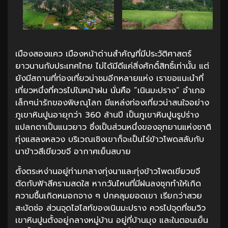
เมืองสองแคว เมืองหน้าด่านสำคัญที่มีประวัติศาสตร์
ยาวนานกับประเทศไทย ไม่ได้มีดีแค่สิ่งศักดิ์สิทธิ์เท่านั้น แต่
ยังมีสถานที่ท่องเที่ยวน่าชมอีกหลายแห่ง เราขอแนะนำที่
เที่ยวหนึ่งที่ควรไปในหน้าฝน นั่นคือ “เนินมะปราง” อำเภอ
เล็กๆน่ารักของพิษณุโลก มีแหล่งท่องเที่ยวน่าสนใจอย่าง
ภูเขาหินปูนอายุกว่า 360 ล้านปี เป็นภูเขาหินปูนรูปร่าง
แปลกตาเป็นแนวยาว ซึ่งเป็นส่วนหนึ่งของอุทยานแห่งชาติ
ทุ่งแสลงหลวง บริเวณเชิงเขาก็จะเป็นไร่ข้าวโพดสลับกับ
นาข้าวสีเขียวขจี อากาศเย็นสบาย
ตั้งตระหง่านอยู่ท่ามกลางทุ่งนาและทุ่งข้าวโพดเขียวขจี
ตัดกับฟ้าสีครามสดใส หากวันไหนที่มีฝนลงชุกทำให้เกิด
ความชื้นเกิดหมอกจาง ๆ ปกคลุมยอดเขา เรียกว่าสวย
สะบัดช่อ ส่วนจุดไฮไลท์ของเนินมะปราง ควรไปจุดที่ชมวิว
เขาหินปูนตั้งอยู่กลางหมู่บ้าน อยู่ที่บ้านมุง และในตอนเย็น