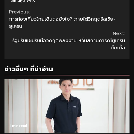
สแกนหุ้น WFX
Continue
Previous:
การท่องเที่ยวไทยเดินต่อยังไง? ภายใต้วิกฤตรัสเซีย-
Reading
ยูเครน
Next:
รัฐปรับแผนรับมือวิกฤติพลังงาน หวั่นสถานการณ์ยูเครน
ยืดเยื้อ
ข่าวอื่นๆ ที่น่าอ่าน
1 min read