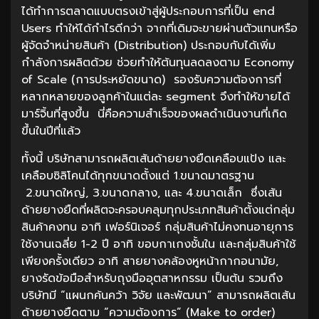
ได้ทำการตลาดแบบตรงเข้าสู่ผู้ประกอบการที่เป็น end
Users ทำให้ได้กำไรดีกว่า จากที่เดิมจะขายผ่านตัวแทนหรือ
ผู้จัดจำหน่ายสินค้า (Distribution) ประกอบกับได้เพิ่ม
กำลังการผลิตด้วย ช่วยทำให้ต้นทุนลดลงตาม Economy
of Scale (การประหยัดขนาด) รองรับความต้องการที่
หลากหลายของลูกค้าในแต่ละ segment จึงทำให้ขายได้
มาร์จิ้นที่สูงขึ้น นี่คือความสำเร็จของผลดำเนินงานที่เกิด
ขึ้นในปีที่แล้ว
ทั้งนี้ บริษัทสามารถผลิตเส้นด้ายยางยืดเคลือบแป้ง และ
เคลือบซิลิโคนได้ทุกขนาดตั้งแต่ 1.ขนาดมาตรฐาน
2.ขนาดใหญ่, 3.ขนาดกลาง, และ 4.ขนาดเล็ก ซึ่งเส้น
ด้ายยางยืดที่ผลิตจะครอบคลุมทุกประเภทสินค้าตั้งแต่กลุ่ม
สินค้าคงทน อาทิ เฟอร์นิเจอร์ กลุ่มสินค้าไม่คงทนอายุการ
ใช้งานเฉลี่ย 1-2 ปี อาทิ ขอบกาเกงชั้นใน และกลุ่มสินค้าใช้
เพียงครั้งเดียว อาทิ สายยางคล้องหูหน้ากากอนามัย,
ยางรัดข้อมือสำหรับถุงมืออุตสาหกรรม เป็นต้น รวมถึง
บริษัทมี “แผนกค้นคว้า วิจัย และพัฒนา” สามารถผลิตเส้น
ด้ายยางยืดตาม “ความต้องการ” (Make to order)