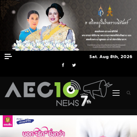
Skip
Sat. Aug 8th, 2026
to
Facebook
Twitter
content
Primary
Menu