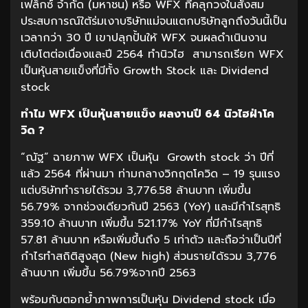
เฟล็กซ์ จำกัด (มหาชน) หรือ WFX ที่คลุกวงในสั่งสม
ประสบการณ์ใต้ร่มเงาบริษัทแม่จนแตกบริษัทลูกถึงวันนี้เป็น
เวลากว่า 30 ปี เขาปลุกปั้นให้ WFX จนผลดำเนินงาน
เติบโตต่อเนื่องและปี 2564 ทำนิวไฮ สามารถเรียก WFX
เป็นหุ้นสายแข็งที่มีทั้ง Growth Stock และ Dividend
stock
ทำไม
WFX
เป็นหุ้นสายแข็ง ผลงานปี
64
นิวไฮฝ่าโค
วิด
?
“ณัฐ” ฉายภาพ WFX เป็นหุ้น Growth stock ว่า ปีที่
แล้ว 2564 ที่ผ่านมา ท่ามกลางวิกฤตโควิด – 19 รุนแรง
แต่บริษัททำรายได้รวม 3,776.58 ล้านบาท เพิ่มขึ้น
56.79% จากช่วงเดียวกันปี 2563 (YoY) และมีกำไรสุทธิ
359.10 ล้านบาท เพิ่มขึ้น 521.17% YoY ที่มีกำไรสุทธิ
57.81 ล้านบาท หรือเพิ่มขึ้นถึง 5 เท่าตัว และถือว่าเป็นปีที่
กำไรทำสถิติสูงสุด (New high) ส่วนรายได้รวม 3,776
ล้านบาท เพิ่มขึ้น 56.79%จากปี 2563
พร้อมกับตอกย้ำภาพการเป็นหุ้น Dividend stock เมื่อ