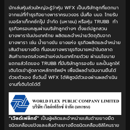
นักเล่นหุ้นส่วนใหญ่จะรู้ว่าหุ้น WFX เป็นบริษัทลูกที่แตกมา
จากแม่ที่ทำธุรกิจยางพาราครบวงจร นั่นคือ บมจ. ไทยรับ
เบอร์ลาเท็กคซ์กรุ๊ป จำกัด (มหาชน) หรือหุ้น TRUBB ทำ
ธุรกิจครอบคลุมผ่านบริษัทลูกต่างๆ ตั้งแต่ปลูกสวน
ยางพาราในประเทศไทย ผลิตและจำหน่ายวัตถุดิบจาก
ยางพารา เช่น น้ำยางข้น ยางแห่ง ธุรกิจผลิตและจำหน่าย
เส้นด้ายยางยืด ที่นอนยางพราธุรกิจนายหน้าในตลาด
สินค้าเกษตรล่วงหน้าแห่งประเทศไทยด้วย ผ่านนโยบาย
แตกแล้วโตของ TRUBB ที่มีบริษัทลูกรองรับ และปั้นลูกให้
เติบโตเข้าสู่ตลาดหลักทรัพย์ฯ เพื่อมีผลดำเนินงานยืนได้
ด้วยตัวเอง ซึ่งวันนี้ WFX ได้พิสูจน์ตัวเองผ่านผลดำเนิน
งานที่เติบโตได้ดี
“เวิลด์เฟล็กซ์”
เป็นผู้ผลิตและจำหน่ายเส้นด้ายยางยืด
ชนิดเคลือบแป้งและเส้นด้ายยางยืดชนิดเคลือบซิลิโคนราย