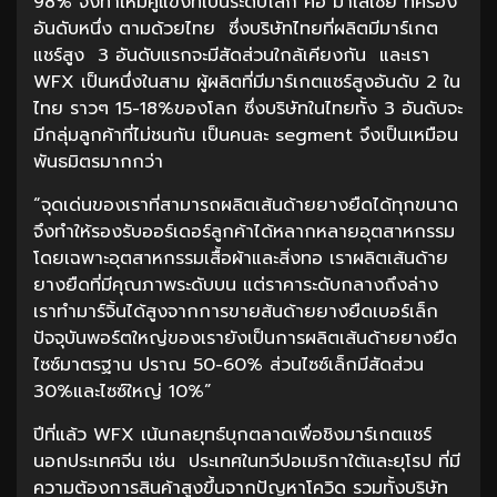
98% จึงทำให้มีคู่แข่งที่เป็นระดับโลก คือ มาเลเซีย ที่ครอง
อันดับหนึ่ง ตามด้วยไทย ซึ่งบริษัทไทยที่ผลิตมีมาร์เกต
แชร์สูง 3 อันดับแรกจะมีสัดส่วนใกล้เคียงกัน และเรา
WFX เป็นหนึ่งในสาม ผู้ผลิตที่มีมาร์เกตแชร์สูงอันดับ 2 ใน
ไทย ราวๆ 15-18%ของโลก ซึ่งบริษัทในไทยทั้ง 3 อันดับจะ
มีกลุ่มลูกค้าที่ไม่ชนกัน เป็นคนละ segment จึงเป็นเหมือน
พันธมิตรมากกว่า
“จุดเด่นของเราที่สามารถผลิตเส้นด้ายยางยืดได้ทุกขนาด
จึงทำให้รองรับออร์เดอร์ลูกค้าได้หลากหลายอุตสาหกรรม
โดยเฉพาะอุตสาหกรรมเสื้อผ้าและสิ่งทอ เราผลิตเส้นด้าย
ยางยืดที่มีคุณภาพระดับบน แต่ราคาระดับกลางถึงล่าง
เราทำมาร์จิ้นได้สูงจากการขายส้นด้ายยางยืดเบอร์เล็ก
ปัจจุบันพอร์ตใหญ่ของเรายังเป็นการผลิตเส้นด้ายยางยืด
ไซซ์มาตรฐาน ปราณ 50-60% ส่วนไซซ์เล็กมีสัดส่วน
30%และไซซ์ใหญ่ 10%”
ปีที่แล้ว WFX เน้นกลยุทธ์บุกตลาดเพื่อชิงมาร์เกตแชร์
นอกประเทศจีน เช่น ประเทศในทวีปอเมริกาใต้และยุโรป ที่มี
ความต้องการสินค้าสูงขึ้นจากปัญหาโควิด รวมทั้งบริษัท