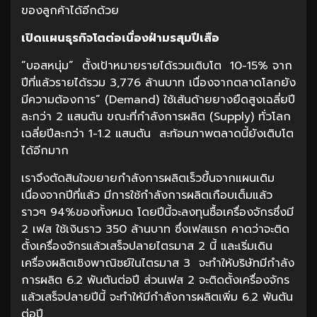
ของลูกค้าได้อีกด้วย
เปิดแผนธุรกิจโตต่อเนื่องฝ่ามรสุมปีเสือ
“บอสหนุ่ม” ตั้งเป้าหมายรายได้รวมเติบโต 10-15% จาก
ปีที่แล้วรายได้รวม 3,776 ล้านบาท เนื่องจากตลาดโลกยัง
มีความต้องการ” (Demand) ใช้เส้นด้ายยางยืดสูงเฉลี่ยปี
ละกว่า 2 แสนตัน ขณะที่กำลังการผลิต (Supply) ทั่วโลก
เฉลี่ยปีละกว่า 1-1.2 แสนตัน สะท้อนภาพตลาดนี้ยังเติบโต
ได้อีกมาก
เราจึงตัดสินใจขยายกำลังการผลิตเร็วขึ้นจากแผนเดิม
เนื่องจากปีที่แล้ว มีการใช้กำลังการผลิตเกือบเต็มแล้ว
ราวๆ 94%ของทั้งหมด โดยปีนี้จะลงทุนซื้อเครื่องจักรซึ่งมี
2 เฟส ใช้เงินราว 350 ล้านบาท ซึ่งเฟสแรก คาดว่าจะติด
ตั้งเครื่องจักรแล้วเสร็จปลายไตรมาส 2 นี้ และเริ่มเดิน
เครื่องผลิตเชิงพาณิชย์ในไตรมาส 3 จะทำให้บริษัทมีกำลัง
การผลิต 6.2 พันตันต่อปี ส่วนเฟส 2 จะติดตั้งเครื่องจักร
แล้วเสร็จปลายปีนี้ จะทำให้มีกำลังการผลิตเพิ่ม 6.2 พันตัน
ต่อปี