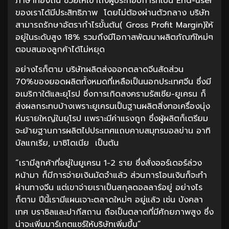
ภาษาท้องถิ่น ช่วยให้เข้าถึงผู้ประกอบการที่เป็น End-user
ของเราได้มีประสิทธิภาพ โดยไม่ต้องผ่านตัวกลาง บริษัท
สามารถรักษาอัตรากำไรขั้นต้น( Gross Profit Margin)ให้
อยู่ในระดับสูง 18% รวมถึงมีโอกาสพัฒนาผลิตภัณฑ์ใหม่ๆ
ตอบสนองลูกค้าได้ไม่หยุด
อย่างไรก็ตาม บริษัทผลิตส่งออกตลาดจีนสัดส่วน
70%ของยอดผลิตทั้งหมดที่เหลือเป็นนอกประเทศจีน ซึ่งมี
อเมริกาใต้และยุโรป ซึ่งการเกิดสงครามรัสเซีย-ยูเครน ก็
ส่งผลกระทบบ้างเพราะยูเครนเป็นฐานผลิตสิ่งทอเครื่องนุ่ง
ห่มรายใหญ่ในยุโรป เเพราะมีค่าแรงถูก ซึ่งผู้ผลิตก็เตรียม
จะย้ายฐานการผลิตไปประเทศแถบคาบสมุทรบอลข่าน อาทิ
บัลแกเรีย, มาซิโดเนีย เป็นต้น
“เรามีลูกค้าที่อยู่ในยูเครน 1-2 ราย ซึ่งสั่งออร์เดอร์ล่วง
หน้ามา ก็มีการจ่ายเงินมัดจำแล้ว ส่วนการโอนเงินก็จะทำ
ผ่านทางจีน แต่เขาจ่ายเราเป็นสกุลดอลลาร์อยู่ อย่างไร
ก็ตาม ปีนี้เรามีแผนเจาะตลาดใหม่ๆ อยู่แล้ว เช่น บังคลา
เทศ บราซิลและปากีสถาน ถือเป็นตลาดที่มีศักยภาพสูง ซึ่ง
น่าจะเพิ่มมาร์เกตแชร์ให้บริษัทเพิ่มขึ้น”