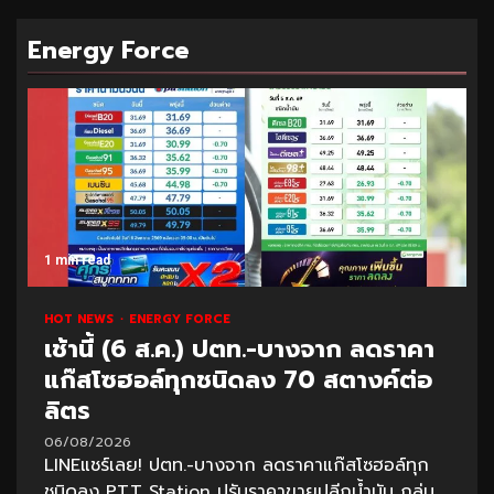
Energy Force
1 min read
HOT NEWS
ENERGY FORCE
เช้านี้ (6 ส.ค.) ปตท.-บางจาก ลดราคา
แก๊สโซฮอล์ทุกชนิดลง 70 สตางค์ต่อ
ลิตร
06/08/2026
LINEแชร์เลย! ปตท.-บางจาก ลดราคาแก๊สโซฮอล์ทุก
ชนิดลง PTT Station ปรับราคาขายปลีกน้ำมัน กลุ่ม