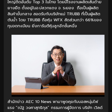
ใหญ่ติดอันดับ Top 3 ในไทย โดยมีโรงงานผลิตเส้นด้าย
ยางยืด ตั้งอยู่ในอ.ปลวกแดง จ. ระยอง ถือเป็นผู้ผลิต
สินค้าขั้นกลาง สอดรับกับบริษัทแม่ TRUBB ที่เป็นผู้ผลิต
ต้นน้ำ โดย TRUBB ถือหุ้น WFX สัดส่วนกว่า 66%ของ
ทุนจดทะเบียน ยิ่งการันตีหุ้นลูกอีกชั้นหนึ่ง
สำนักข่าว AEC 10 News พามาพูดคุยกับบอสหนุ่มไฟ
แรง “ณัฐ วงศาสุทธิกุล” กรรมการผู้จัดการ บริษัท เวิลด์