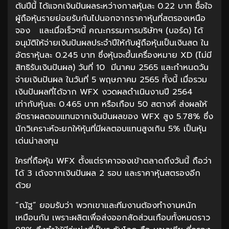
ต้นปีนี้ ได้แจกเงินปันผลระหว่างกาลหุ้นละ 0.22 บาท ซื้อใจ
ผู้ถือหุ้นรายย่อยรับกันไปนอกจากราคาหุ้นที่สตรองเหนือ
จอง และเมื่อเร็วๆนี้ คณะกรรมการบริษัทฯ (บอร์ด) ได้
อนุมัติให้จ่ายเงินปันผลประจำปีให้กับผู้ถือหุ้นเป็นเงินสด ใน
อัตราหุ้นละ 0.245 บาท ซึ่งหุ้นจะขึ้นเครื่องหมาย XD (ไม่มี
สิทธิรับเงินปันผล) วันที่ 10 มีนาคม 2565 และกำหนดวัน
จ่ายเงินปันผล ในวันที่ 5 พฤษภาคม 2565 ทั้งนี้ เมื่อรวม
เงินปันผลที่ได้จาก WFX งวดผลดำเนินงานปี 2564
เท่ากับหุ้นละ 0.465 บาท หรือเกือบ 50 สตางค์ ส่งผลให้
อัตราผลตอบแทนจากเงินปันผลของ WFX สูง 5.78% ซึ่ง
นักวิเคราะห์จะยกให้หุ้นที่มีผลตอบแทนสูงเกิน 5% เป็นหุ้น
เด่นน่าลงทุน
ใครที่ถือหุ้น WFX ตั้งแต่ราคาจองเข้าตลาดถึงวันนี้ ถือว่า
ได้ 3 เด้งจากเงินปันผล 2 รอบ และราคาหุ้นสตรองอีก
ด้วย
“ณัฐ” ยอมรับว่า พวกเขาและทีมงานต้องทำงานหนัก
เหมือนกัน เพราะผลิตเพื่อส่งออกสัดส่วนเกือบทั้งหมดราว