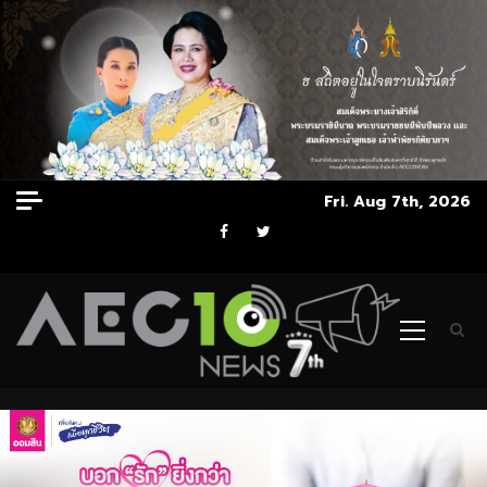
Skip
Fri. Aug 7th, 2026
to
Facebook
Twitter
content
Primary
Menu