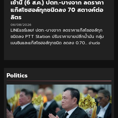
เช้านี้ (6 ส.ค.) ปตท.-บางจาก ลดราคา
แก๊สโซฮอล์ทุกชนิดลง 70 สตางค์ต่อ
ลิตร
06/08/2026
LINEแชร์เลย! ปตท.-บางจาก ลดราคาแก๊สโซฮอล์ทุก
ชนิดลง PTT Station ปรับราคาขายปลีกน้ำมัน กลุ่ม
เบนซินและแก๊สโซฮอล์ทุกชนิด ลดลง 0.70...
อ่านต่อ
Politics