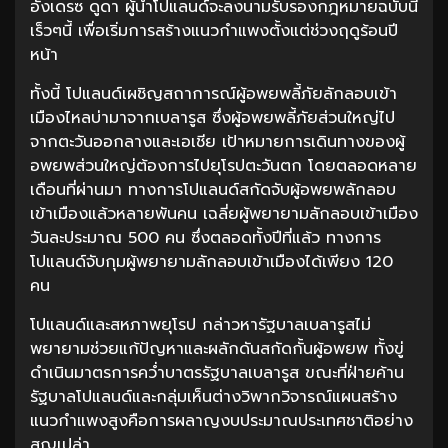
อังเดรซ ดูดา ผู้นำโปแลนด์จะลงนามรับรองกฎหมายฉบับนี้
เร็วๆนี้ เพื่อเริ่มการสร้างแนวกำแพงตั้งแต่ช่วงฤดูร้อนปี
หน้า
ทั้งนี้ โปแลนด์เผชิญสถาการณ์ผู้อพยพลี้ภัยลักลอบเข้า
เมืองไหลบ่ามาจากเบลารูส ซึ่งผู้อพยพลี้ภัยส่วนใหญ่ไป
จากตะวันออกลางและเอเชีย เป้าหมายการเดินทางของผู้
อพยพส่วนใหญ่ต้องการไปยุโรปตะวันตก โดยตลอดหลาย
เดือนที่ผ่านมา ทางการโปแลนด์สกัดจับผู้อพยพลักลอบ
เข้าเมืองแล้วหลายพันคน เฉลี่ยผู้พยายามลักลอบเข้าเมือง
วันละประมาณ 500 คน ซึ่งตลอดทั้งปีที่แล้ว ทางการ
โปแลนด์จับกุมผู้พยายามลักลอบเข้าเมืองได้เพียง 120
คน
โปแลนด์และสหภาพยุโรป กล่าวหารัฐบาลเบลารูสไม่
พยายามช่วยแก้ปัญหาและผลักดันสกัดกั้นผู้อพยพ ทั้งขู่
ดำเนินมาตรการคว่ำบาตรรัฐบาลเบลารูส ขณะที่ฝ่ายค้าน
รัฐบาลโปแลนด์และกลุ่มเห็นต่างวิพากวิจารณ์แผนสร้าง
แนวกำแพงสูงคือการผลาญงบประมาณประเทศชาติอย่าง
สูญเปล่า.