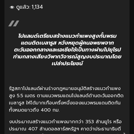
ดูแล้ว:
1,134
โปแลนด์เตรียมสร้างแนวกำแพงสูงกั้นพรม
แดนติดเบลารูส หวังหยุดผู้คนอพยพจาก
ตะวันออกกลางและเอเชียใช้เป็นทางผ่านไปยุโรป
ท่ามกลางเสียงวิพากวิจารณ์สูญงบประมาณโดย
เปล่าประโยชน์
รัฐสภาโปแลนด์ผ่านร่างกฎหมายอนุมัติสร้างแนวกำแพง
สูง 5.5 เมตร ตามแนวพรมแดนโปแลนด์ด้านตะวันออกติด
เบลารูส ให้ได้มากเกือบครึ่งหนึ่งของแนวพรมแดนติดกัน
ทั้งหมดยาวถึง 400 กม.
งบประมาณสร้างแนวกำแพงมากกว่า 353 ล้านยูโร หรือ
ประมาณ 407 ล้านดอลลาร์สหรัฐฯ คาดว่าประธานาธิบดี