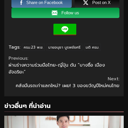
Share on Facebook
Post on X
Follow us
Tags:
ครม.23 พ.ย.
นายอนุชา บูรพชัยศรี
มติ ครม.
Continue
Previous:
ผ่านร่างความร่วมมือไทย-ญี่ปุ่น ดัน “บางซื่อ เมือง
Reading
อัจฉริยะ”
Next:
คลังมึนรถเก่าแลกใหม่? เผย! 3 ของขวัญปีใหม่คนไทย
ข่าวอื่นๆ ที่น่าอ่าน