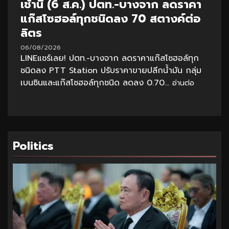
เช้านี้ (6 ส.ค.) ปตท.-บางจาก ลดราคา
แก๊สโซฮอล์ทุกชนิดลง 70 สตางค์ต่อ
ลิตร
06/08/2026
LINEแชร์เลย! ปตท.-บางจาก ลดราคาแก๊สโซฮอล์ทุก
ชนิดลง PTT Station ปรับราคาขายปลีกน้ำมัน กลุ่ม
เบนซินและแก๊สโซฮอล์ทุกชนิด ลดลง 0.70...
อ่านต่อ
Politics