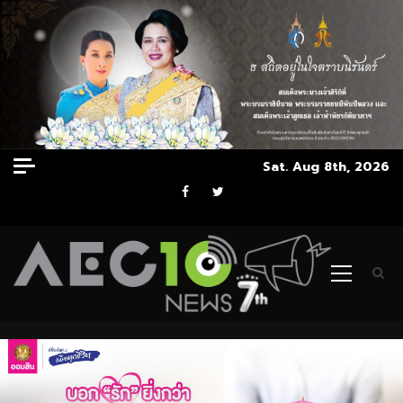
Skip
Sat. Aug 8th, 2026
to
Facebook
Twitter
content
Primary
Menu