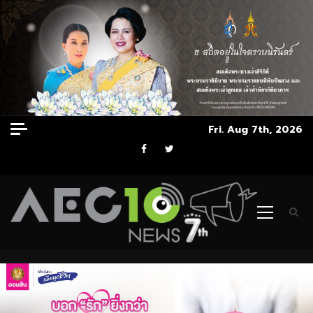
Skip
Fri. Aug 7th, 2026
to
Facebook
Twitter
content
Primary
Menu