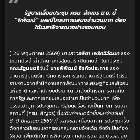
รัฐบาลเลื่อนประชุม ครม. สัญจร มิ.ย. นี้
“พิพัฒน์” เผยมีโครงการเสนอจำนวนมาก ต้อง
ใช้เวลาพิจารณาอย่างรอบคอบ
( 26 พฤษภาคม 2569)
นางสาว
ลลิดา เพริศวิวัฒนา
รอง
โฆษกประจำสำนักนายกรัฐมนตรี เปิดเผยว่า ในที่ประชุม
คณะรัฐมนตรี
วันนี้
นายพิพัฒน์ รัชกิจประการ
รอง
นายกรัฐมนตรีและรักษาราชการแทนนายกรัฐมนตรี ได้รับ
รายงานจากสำนักงานสภาพัฒนาการเศรษฐกิจและสังคม
แห่งชาติ และสำนักงบประมาณ ว่ายังมีโครงการจากทั้ง
ภาครัฐและภาคเอกชนเสนอเข้ามาเป็นจำนวนมาก เพื่อ
บรรจุเข้าสู่การประชุมคณะรัฐมนตรีอย่างเป็นทางการนอก
สถานที่ (ครม. สัญจร) ซึ่
งเดิมกำหนดจัดขึ้นระหว่างวันที่
8–9 มิถุนายน 2569 ที่ จ.สงขลา
เนื่องจากการประชุมครั้ง
ดังกล่าวมีขอบเขตครอบคลุมหลายจังหวัด จึงจำเป็นต้อง
ใช้เวลาเพิ่มเติมในการพิจารณา กลั่นกรอง และตรวจสอบ