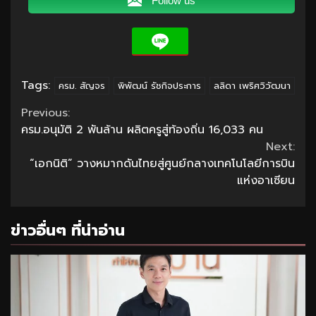
Follow us
Tags:
ครม. สัญจร
พิพัฒน์ รัชกิจประการ
ลลิดา เพริศวิวัฒนา
Continue
Previous:
ครม.อนุมัติ 2 พันล้าน ผลิตครูสู่ท้องถิ่น 16,033 คน
Reading
Next:
“เอกนิติ” วางหมากดันไทยสู่ศูนย์กลางเทคโนโลยีการบิน
แห่งอาเซียน
ข่าวอื่นๆ ที่น่าอ่าน