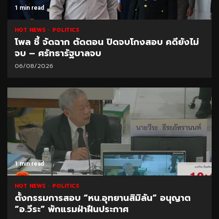
1 min read
HOT NEWS
POLITICS
โพล ชี้ จัดฉาก ตัดตอน ปิดจบโกงสอบ คดียังไม่
จบ – ศรัทธารัฐบาลจบ
06/08/2026
1 min read
HOT NEWS
POLITICS
ตั้งกรรมการสอบ “หน.อุทยานสิมิลัน” อนุญาต
“อ.วีระ” พักแรมฝ่าฝืนประกาศ