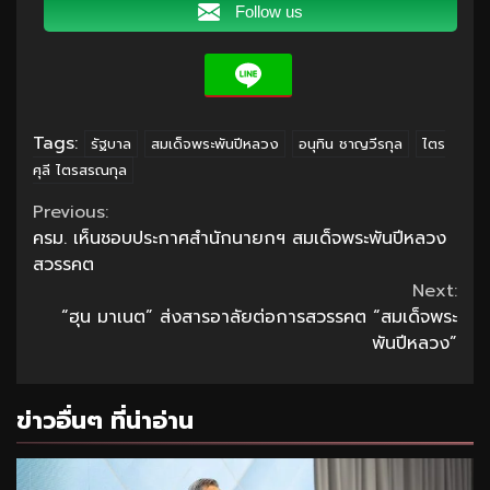
Follow us
Tags:
รัฐบาล
สมเด็จพระพันปีหลวง
อนุทิน ชาญวีรกุล
ไตร
ศุลี ไตรสรณกุล
Continue
Previous:
ครม. เห็นชอบประกาศสำนักนายกฯ สมเด็จพระพันปีหลวง
Reading
สวรรคต
Next:
“ฮุน มาเนต” ส่งสารอาลัยต่อการสวรรคต “สมเด็จพระ
พันปีหลวง”
ข่าวอื่นๆ ที่น่าอ่าน