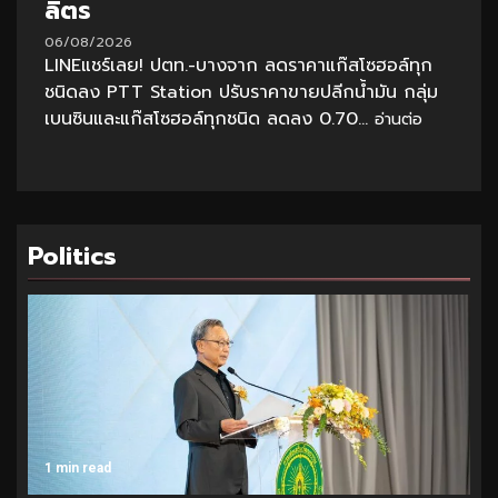
ลิตร
06/08/2026
LINEแชร์เลย! ปตท.-บางจาก ลดราคาแก๊สโซฮอล์ทุก
ชนิดลง PTT Station ปรับราคาขายปลีกน้ำมัน กลุ่ม
เบนซินและแก๊สโซฮอล์ทุกชนิด ลดลง 0.70...
อ่านต่อ
Politics
1 min read