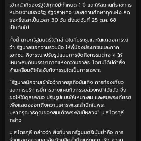
เจ้าหน้าที่ของรัฐไว้ทุกข์มีกำหนด 1 ปี และให้สถานที่ราชการ
หน่วยงานของรัฐ รัฐวิสาหกิจ และสถานศึกษาทุกแห่ง ลด
ธงครึ่งเสาเป็นเวลา 30 วัน ตั้งแต่วันที่ 25 ต.ค. 68
เป็นต้นไป
ทั้งนี้ นายกรัฐมนตรีได้กล่าวในที่ประชุมและในแถลงการณ์
ว่า รัฐบาลขอความร่วมมือ ให้พี่น้องประชาชนและภาค
เอกชน พิจารณาปรับรูปแบบการจัดกิจกรรมต่าง ๆ ให้
เหมาะสมกับบรรยากาศแห่งความอาลัย โดยมิได้มีคำสั่ง
ห้ามหรือมติให้ระงับกิจกรรมใดเป็นการเฉพาะ
“รัฐบาลมีความเข้าใจว่าภาคธุรกิจบันเทิง การท่องเที่ยว
และการบริการมีการวางแผนกิจกรรมล่วงหน้าไว้แล้ว จึง
ขอให้ใช้ดุลยพินิจ ปรับรูปแบบให้เหมาะสม และสมพระเกียรติ
เพื่อแสดงออกถึงความเคารพและสำนึกในพระ
มหากรุณาธิคุณของสมเด็จพระพันปีหลวง” น.ส.ไตรศุลี
กล่าว
น.ส.ไตรศุลี กล่าวว่า สิ่งที่นายกรัฐมนตรีเน้นย้ำคือ การ
ร่วมแสดงความอาลัยด้วยจิตสำนึกแห่งความรัก ความ