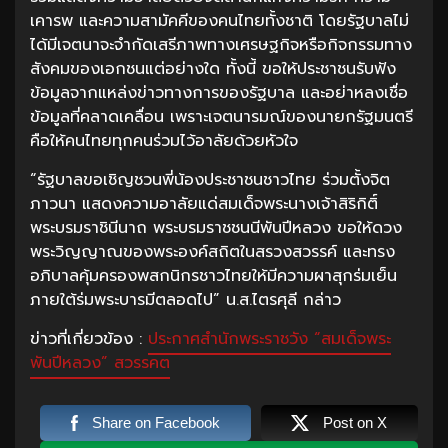
เคารพ และความสามัคคีของคนไทยทั้งชาติ โดยรัฐบาลไม่
ได้มีเจตนาจะจำกัดเสรีภาพทางเศรษฐกิจหรือกิจกรรมทาง
สังคมของเอกชนแต่อย่างใด ทั้งนี้ ขอให้ประชาชนรับฟัง
ข้อมูลจากแหล่งข่าวทางการของรัฐบาล และอย่าหลงเชื่อ
ข้อมูลที่คลาดเคลื่อน เพราะเจตนารมณ์ของนายกรัฐมนตรี
คือให้คนไทยทุกคนร่วมไว้อาลัยด้วยหัวใจ
“รัฐบาลขอเชิญชวนพี่น้องประชาชนชาวไทย ร่วมตั้งจิต
ภาวนา แสดงความอาลัยแด่สมเด็จพระนางเจ้าสิริกิติ์
พระบรมราชินีนาถ พระบรมราชชนนีพันปีหลวง ขอให้ดวง
พระวิญญาณของพระองค์สถิตในสรวงสวรรค์ และทรง
อภิบาลคุ้มครองพสกนิกรชาวไทยให้มีความผาสุกร่มเย็น
ภายใต้ร่มพระบารมีตลอดไป” น.ส.ไตรศุลี กล่าว
ข่าวที่เกี่ยวข้อง :
ประกาศสำนักพระราชวัง “สมเด็จพระ
พันปีหลวง” สวรรคต
Share on Facebook
Post on X