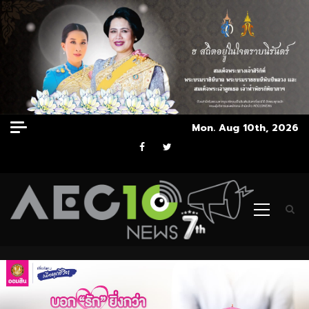
Skip
Mon. Aug 10th, 2026
to
Facebook
Twitter
content
Primary
Menu