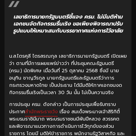
เลขาธิการนายกรัฐมนตรีชี้แจง ครม. ไม่มีมติห้าม
เอกชนจัดกิจกรรมรื่นเริง ขอเพียงพิจารณาปรับ
รูปแบบให้เหมาะสมกับบรรยากาศแห่งการไว้อาลัย
น.ส.ไตรศุลี ไตรสรณกุล เลขาธิการนายกรัฐมนตรี เปิดเผย
ว่า ตามที่มีการเผยแพร่ข่าวว่า ที่ประชุมคณะรัฐมนตรี
(ครม.) นัดพิเศษ เมื่อวันที่ 25 ตุลาคม 2568 ซึ่งมี นาย
อนุทิน ชาญวีรกูล นายกรัฐมนตรีและรัฐมนตรีว่าการ
กระทรวงมหาดไทย เป็นประธาน ได้มีมติให้ภาคเอกชนงด
กิจกรรมรื่นเริงเป็นเวลา 30 วัน นั้น ไม่เป็นความจริง
การประชุม ครม. ดังกล่าว เป็นการประชุมเพื่อรับทราบ
ประกาศ
สำนักพระราชวัง
เรื่อง สมเด็จพระนางเจ้าสิริกิติ์
พระบรมราชินีนาถ พระบรมราชชนนีพันปีหลวง สวรรคต
และพิจารณาแนวทางการดำเนินการไว้ทุกข์ของส่วน
ราชการ โดยมี มติให้ข้าราชการ พนักงานรัฐวิสาหกิจ และ