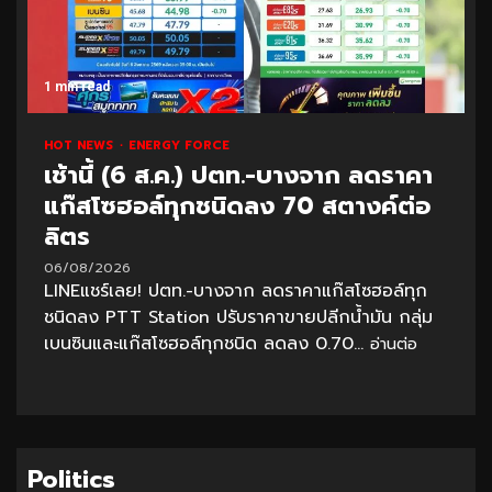
1 min read
HOT NEWS
ENERGY FORCE
เช้านี้ (6 ส.ค.) ปตท.-บางจาก ลดราคา
แก๊สโซฮอล์ทุกชนิดลง 70 สตางค์ต่อ
ลิตร
06/08/2026
LINEแชร์เลย! ปตท.-บางจาก ลดราคาแก๊สโซฮอล์ทุก
ชนิดลง PTT Station ปรับราคาขายปลีกน้ำมัน กลุ่ม
เบนซินและแก๊สโซฮอล์ทุกชนิด ลดลง 0.70...
อ่านต่อ
Politics