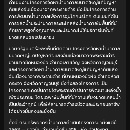
ดำเนินงานโครงการจัดหาน้ำบาดาลขนาดใหญ่แก้ปัญหา
ภัยแล้งอันเนื่องมาจากพระราชดำริ ซึ่งเป็นโครงการด้าน
การพัฒนาน้ำบาดาลเพื่อการอุปโภคบริโภค ต้นแบบที่ดีใน
การผลิตน้ำประปาบาดาลระยะไกลส่งน้ำบาดาลในพื้นที่ที่มี
ศักยภาพสูงทั้งคุณภาพและปริมาณไปให้บริการในพื้นที่
ขาดแคลนของประชาชน
นายกรัฐมนตรีจะลงพื้นที่ติดตาม โครงการจัดหาน้ำบาดาล
ขนาดใหญ่แก้ปัญหาภัยแล้งอันเนื่องมาจากพระราชดำริ
บ้านปากชัดหนองบัว อำเภอเลาขวัญ จังหวัดกาญจนบุรี
และโครงการจัดหาน้ำบาดาลขนาดใหญ่แก้ปัญหาภัยแล้ง
อันเนื่องมาจากพระราชดำริ ที่บ้านหนองบัวหิ่ง อำเภอห้วย
กระเจา จังหวัดกาญจนบุรี ซึ่งทั้งสองโครงการ เป็น
โครงการที่เกิดขึ้นภายใต้พระราชดำริในการพัฒนาแหล่งน้ำ
เพื่อประชาชน โดยเฉพาะในพื้นที่ที่มีความเสี่ยงขาดแคลนน้ำ
เป็นประจำทุกปี เพื่อให้สามารถดำรงชีวิตและประกอบอาชีพ
ได้อย่างมั่นคงและยั่งยืน
ทั้งนี้ กรมทรัพยากรน้ำบาดาลดำเนินโครงการมาตั้งแต่ปี
2563 – ปัจจุบัน จำนวนทั้งสิ้น 818 แห่ง ทั่วประเทศ