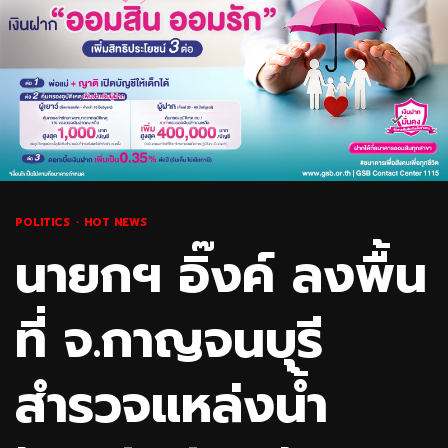
POLITICS
HOT NEWS
นายกฯ อิ๊งค์ ลงพื้น
ที่ จ.กาญจนบุรี
สำรวจแหล่งน้ำ