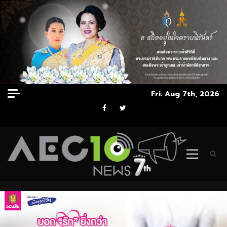
Skip
Fri. Aug 7th, 2026
to
Facebook
Twitter
content
Primary
Menu