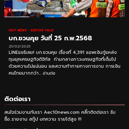
1 min read
HOT NEWS
EDITOR TALK
บก.ชวนคุย วันที่ 25 ก.พ.2568
25/02/2025
LINEแชร์เลย! บก.ชวนคุย เรื่องที่ 4,391 แอพเงินกู้แหล่ง
ทุนยุคเศรษฐกิจดิจิทัล ท่ามกลางภาวะเศรษฐกิจที่เต็มไป
ด้วยความไม่แน่นอน และความท้าทายทางการงาน การเงิน
คนไทยมากกว่า...
อ่านต่อ
ติดต่อเรา
สนใจร่วมงานกับเรา Aec10news.com คลิ๊กติดต่อเรา รับ
ซื้อ..รายงาน สกู๊ป บทความ รายได้สูง !!!