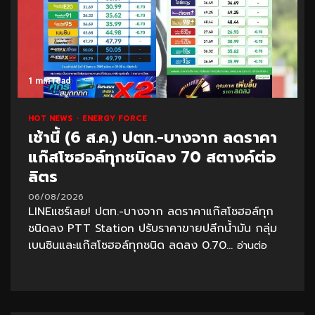
1 min read
HOT NEWS
ENERGY FORCE
เช้านี้ (6 ส.ค.) ปตท.-บางจาก ลดราคา
แก๊สโซฮอล์ทุกชนิดลง 70 สตางค์ต่อ
ลิตร
06/08/2026
LINEแชร์เลย! ปตท.-บางจาก ลดราคาแก๊สโซฮอล์ทุก
ชนิดลง PTT Station ปรับราคาขายปลีกน้ำมัน กลุ่ม
เบนซินและแก๊สโซฮอล์ทุกชนิด ลดลง 0.70...
อ่านต่อ