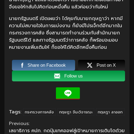
จึงขอให้กลับไปคิดก่อนหนึ่งคืน แล้วค่อยว่ากันใหม่
นายกรัฐมนตรี เปิดเผยว่า ได้คุยกับนายกฤษฎาว่า หากมี
ความไม่สบายใจในการแบ่งงาน ก็ยังมีโปรเจ็กต์อีกมากใน
กระทรวงการคลัง ซึ่งสามารถทำงานร่วมกับสำนักนายก
รัฐมนตรีได้ และทางรัฐมนตรีว่าการคลัง ก็พร้อมจะมอบ
หมายงานเพิ่มเติมให้ ก็ขอให้ได้คิดอีกหนึ่งคืนก่อน
Share on Facebook
Post on X
Follow us
Tags:
กระทรวงการคลัง
กฤษฎา จีนะวิจารณะ
กฤษฎา ลาออก
Continue
Previous:
เลขาธิการ คปภ. กดปุ่มเทคออฟสู่เป้าหมายการเติบโตด้วย