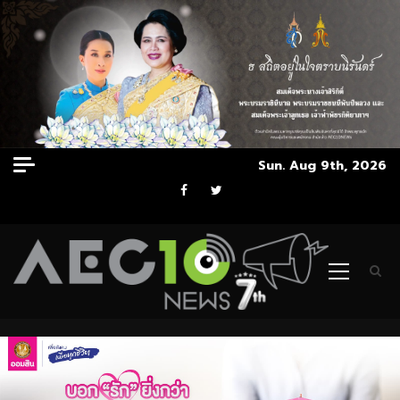
Skip
Sun. Aug 9th, 2026
to
Facebook
Twitter
content
Primary
Menu