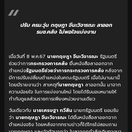
ปรับ ครม.วุ่น กฤษฎา จีนะวิจารณะ ลาออก
รมช.คลัง ไม่พอใจแบ่งงาน
เมื่อวันที่ 8 พ.ค.67
นายกฤษฎา จีนะวิจารณะ
รัฐมนตรี
ช่วยว่าการ
กระทรวงการคลัง
ยื่นหนังสือลาออกจาก
ตำแหน่ง
รัฐมนตรีช่วยว่าการกระทรวงการคลัง
หลังจาก
มีการปรับเปลี่ยนตำแหน่งในคณะรัฐมนตรี เมื่อไม่นานมานี้
โดยมีรายงานว่า สาเหตุที่
นายกฤษฎา
ลาออกนั้น มาจาก
ความน้อยใจ ในการแบ่งงานใหม่ โดยได้รับมอบหมายให้
กำกับดูแลส่วนราชการเพียงหน่วยงานเดียว
วันเดียวกับ
นายเศรษฐา ทวีสิน
นายกรัฐมนตรี ยอมรับ
ว่า
นายกฤษฎา จีนะวิจารณะ
ได้ยื่นหนังสือลาออกจาก
ตำแหน่งจริง โดยหลังจากทราบข่าวก็ได้โทรไปสอบถาม
นายกฤษฎา และเจ้าตัวบอกว่า ใบลาออกกำลังเดินทางมา