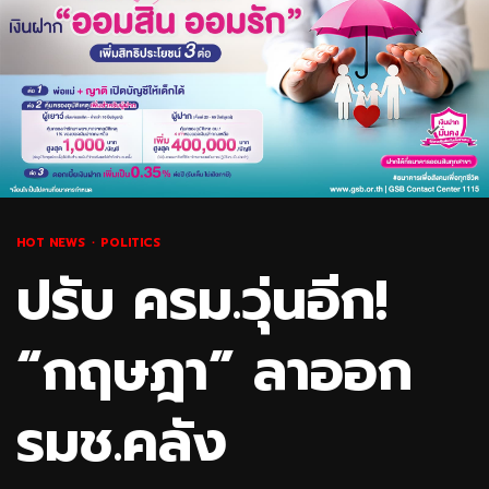
HOT NEWS
POLITICS
ปรับ ครม.วุ่นอีก!
“กฤษฎา” ลาออก
รมช.คลัง