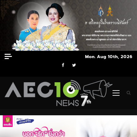
Skip
Mon. Aug 10th, 2026
to
Facebook
Twitter
content
Primary
Menu