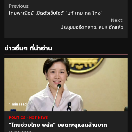
Continue
Previous:
ไทยพาณิชย์ เปิดตัวเว็บไซต์ “แก้ เกม กล โกง”
Reading
Next:
ประชุมบอร์ดกสทช. ล่ม!! อีกแล้ว
ข่าวอื่นๆ ที่น่าอ่าน
1 min read
POLITICS
HOT NEWS
“ไทยช่วยไทย พลัส” ยอดทะลุแสนล้านบาท