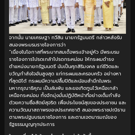
จากนั้น นายเศรษฐา ทวีสิน นายกรัฐมนตรี กล่าวหลังรับ
สนองพระบรมราชโองการว่า
“เนื่องในโอกาสที่พระบาทสมเด็จพระเจ้าอยู่หัว มีพระบรม
ราชโองการโปรดเกล้าโปรดกระหม่อม ให้กระผมดำรง
ตำแหน่งนายกรัฐมนตรี นับเป็นศุภสิริมงคล แก่ชีวิตและ
ขวัญกำลังใจอันสูงสุด แก่กระผมและครอบครัว อย่างหา
ที่สุดมิได้ กระผมมีความปลื้มปิติและน้อมสำนึกในพระ
มหากรุณาธิคุณ เป็นล้นพ้น และขอเทิดทูนไว้เหนือเกล้า
เหนือกระหม่อม ทั้งจักมุ่งมั่นปฏิบัติหน้าที่อย่างเต็มกำลัง
ด้วยความซื่อสัตย์สุจริต เพื่อประโยชน์สุขของประชาชน และ
ความวัฒนาสถาพรของประเทศชาติ สนองพระราชปณิธาน
ตามพระปฐมบรมราชโองการ และตามเจตนารมณ์ของ
รัฐธรรมนูญทุกประการ