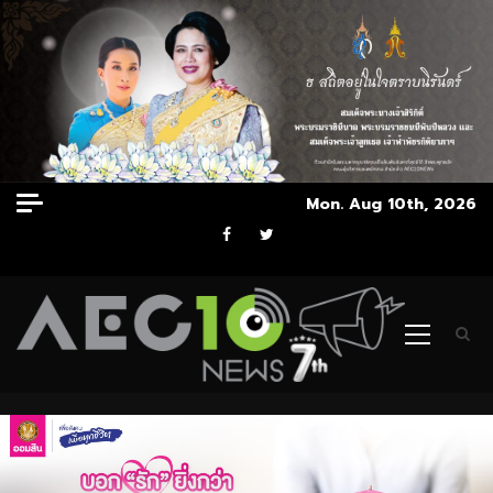
Skip
Mon. Aug 10th, 2026
to
Facebook
Twitter
content
Primary
Menu