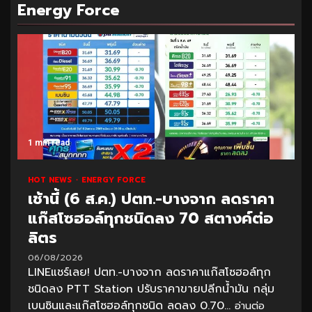
Energy Force
1 min read
HOT NEWS
ENERGY FORCE
เช้านี้ (6 ส.ค.) ปตท.-บางจาก ลดราคา
แก๊สโซฮอล์ทุกชนิดลง 70 สตางค์ต่อ
ลิตร
06/08/2026
LINEแชร์เลย! ปตท.-บางจาก ลดราคาแก๊สโซฮอล์ทุก
ชนิดลง PTT Station ปรับราคาขายปลีกน้ำมัน กลุ่ม
เบนซินและแก๊สโซฮอล์ทุกชนิด ลดลง 0.70...
อ่านต่อ