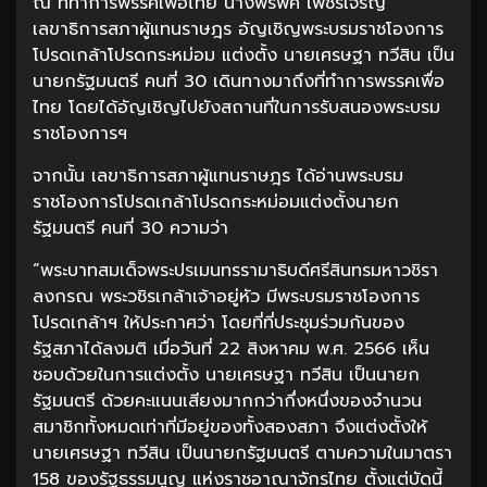
ณ ที่ทำการพรรคเพื่อไทย นางพรพิศ เพชรเจริญ
เลขาธิการสภาผู้แทนราษฎร อัญเชิญพระบรมราชโองการ
โปรดเกล้าโปรดกระหม่อม แต่งตั้ง นายเศรษฐา ทวีสิน เป็น
นายกรัฐมนตรี คนที่ 30 เดินทางมาถึงที่ทำการพรรคเพื่อ
ไทย โดยได้อัญเชิญไปยังสถานที่ในการรับสนองพระบรม
ราชโองการฯ
จากนั้น เลขาธิการสภาผู้แทนราษฎร ได้อ่านพระบรม
ราชโองการโปรดเกล้าโปรดกระหม่อมแต่งตั้งนายก
รัฐมนตรี คนที่ 30 ความว่า
“พระบาทสมเด็จพระปรเมนทรรามาธิบดีศรีสินทรมหาวชิรา
ลงกรณ พระวชิรเกล้าเจ้าอยู่หัว มีพระบรมราชโองการ
โปรดเกล้าฯ ให้ประกาศว่า โดยที่ที่ประชุมร่วมกันของ
รัฐสภาได้ลงมติ เมื่อวันที่ 22 สิงหาคม พ.ศ. 2566 เห็น
ชอบด้วยในการแต่งตั้ง นายเศรษฐา ทวีสิน เป็นนายก
รัฐมนตรี ด้วยคะแนนเสียงมากกว่ากึ่งหนึ่งของจํานวน
สมาชิกทั้งหมดเท่าที่มีอยู่ของทั้งสองสภา จึงแต่งตั้งให้
นายเศรษฐา ทวีสิน เป็นนายกรัฐมนตรี ตามความในมาตรา
158 ของรัฐธรรมนูญ แห่งราชอาณาจักรไทย ตั้งแต่บัดนี้