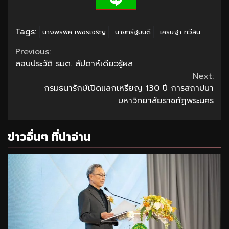
Tags:
นางพรพิศ เพชรเจริญ
นายกรัฐมนตี
เศรษฐา ทวีสิน
Continue
Previous:
สอบประวัติ รมต. สัปดาห์เดียวรู้ผล
Reading
Next:
กรมธนารักษ์เปิดแลกเหรียญ 130 ปี การสถาปนา
มหาวิทยาลัยราชภัฏพระนคร
ข่าวอื่นๆ ที่น่าอ่าน