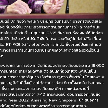
รี ปิดเผยว่า พลเอก ประยุทธ์ จันทร์โอชา นายกรัฐมนตรีและ
องเที่ยวที่ดีขึ้น ภายหลังการติดตามสถานการณ์และการดำเนิน
 เมื่อวันที่ 1 มิถุนายน 2565 ที่ผ่านมา ซึ่งส่งผลให้นักท่อง
่ได้รับวัคซีน หรือได้รับวัคซีนไม่ครบ รวมถึงผู้สัมผัสใกล้ชิดเสี่ยง
 RT-PCR ได้ โดยไม่ต้องมีการกักตัว ซึ่งขณะนี้ประเทศไทยมี
จากมาตรการการเดินทางเข้าประเทศมีความสะดวกและรวดเร็วขึ้น
าก
ายงานสถานการณ์จากเดิมที่มียอดนักท่องเที่ยวประมาณ 18,000
รยกเลิก ไทยแลนด์พาส ตัวเลขนักท่องเที่ยวจะเพิ่มขึ้นเป็น
าตรการของรัฐบาล เชื่อว่าเศรษฐกิจจะฟื้นตัวขึ้น โดยเฉพาะผู้
เศรษฐกิจในปีนี้จะมีรายได้จากการท่องเที่ยวทั้งจากในประเทศและ
ท ซึ่งทางกระทรวงการท่องเที่ยวและกีฬา และหน่วยงานที่
เดินทางเข้าประเทศได้กว่า 7-10 ล้านคนต่อปี ด้วยการออกแผนส่ง
hailand Year 2022: Amazing New Chapters” นำเสนอการ
ทธ์ดึงดูดนักท่องเที่ยวต่างชาติด้วยการสร้างคุณค่าและ