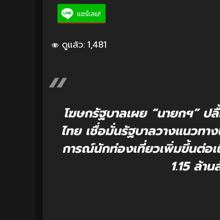
แชร์เลย!
ดูแล้ว:
1,481
โฆษกรัฐบาลเผย “นายกฯ” ปลื
ไทย เชื่อมั่นรัฐบาลวางแนวท
การณ์นักท่องเที่ยวเพิ่มขึ้นต่
1.15 ล้าน