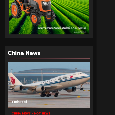
China News
1 min read
CHINA NEWS
HOT NEWS