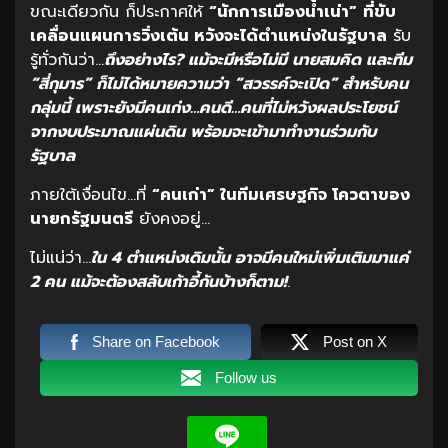
ขณะเดียวกัน ก็ประกาศให้
“นักการเมืองน้ำเน่า”
ที่ขับ
เคลื่อนแผนการวิ่งเต้น หวังจะได้ตำแหน่งในรัฐบาล
รับ
รู้ทั่วกันว่า…
ถึงอย่างไร? แม้จะมีหรือไม่มี นายสมคิด และทีม
“สี่กุมาร” ก็ไม่ได้หมายความว่า “สวรรค์จะเปิด” สำหรับคน
กลุ่มนี้ เพราะยังมีคนเก่ง…คนดี…คนที่ไม่หวังผลประโยชน์
จากงบประมาณแผ่นดิน พร้อมจะเข้ามาทำงานร่วมกับ
รัฐบาล
ภายใต้เงื่อนไข…ที่
“คนเก่า” ในทีมเศรษฐกิจ โควตาของ
นายกรัฐมนตรี
ยังคงอยู่…
ไม่แน่ว่า…
ใน 4 ตำแหน่งเดิมนั้น อาจมีคนใหม่เพิ่มเติมมาแค่
2 คน แม้จะต้องสลับเก้าอี้กันบ้างก็ตาม!
.
Share on Facebook
Post on X
Follow us