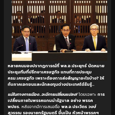
หลายคนมองปรากฏการณ์
ที่ พล.อ.ประยุทธ์ นัดหมาย
ประชุมทีมที่ปรึกษาเศรษฐกิจ แทนที่การประชุม
ครม.เศรษฐกิจ เพราะต้องการส่งสัญญาอะไรบ้าง? ให้
กับภาคเอกชนและนักลงทุนต่างประเทศได้รับรู้…
แม้ในทางการเมือง…จะมีการเปลี่ยนแปลง!
โดยเฉพาะ
การ
เปลี่ยนภายในพรรคแกนนำรัฐบาล อย่าง พรรค
พปชร.
หลังจากมีการเสนอชื่อ
พล.อ.ประวิตร วงษ์
สุวรรณ รองนายกรัฐมนตรี ขึ้นเป็น หัวหน้าพรรคฯ