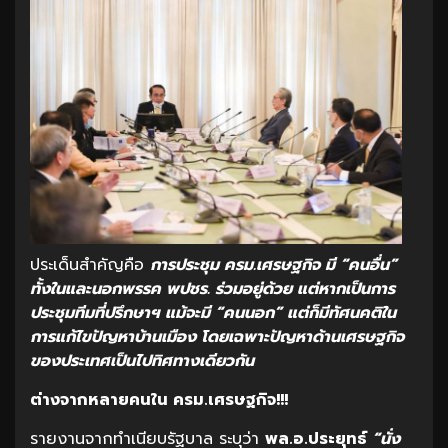
ประเด็นสำคัญคือ
การประชุม ครม.เศรษฐกิจ มี “คนอื่น”
ทั้งในและนอกพรรค พปชร. ร่วมอยู่ด้วย แต่หากเป็นการ
ประชุมทีมที่ปรึกษาฯ แม้จะมี “คนนอก” แต่ก็มีทัศนคติใน
การแก้ไขปัญหาบ้านเมือง โดยเฉพาะปัญหาด้านเศรษฐกิจ
ของประเทศเป็นไปทิศทางเดียวกัน
ต่างจากหลายคนใน ครม.เศรษฐกิจ!!!
รายงานจากทำเนียบรัฐบาล ระบุว่า
พล.อ.ประยุทธ์
“นั่ง