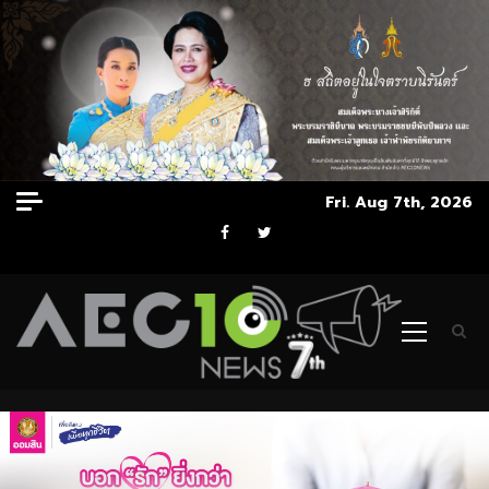
Skip
Fri. Aug 7th, 2026
to
Facebook
Twitter
content
Primary
Menu