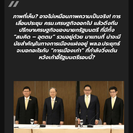
ภาพที่เห็น? อาจไม่เหมือนภาพความเป็นจริง! การ
เลื่อนประชุม ครม.เศรษฐกิจออกไป แล้วดึงทีม
ปรึกษาเศรษฐกิจของนายกรัฐมนตรี ที่มีทั้ง
“สมคิด – อุตตม” รวมอยู่ด้วย มาแทนที่ น่าจะมี
นัยสำคัญในทางการเมืองแฝงอยู่ พล.อ.ประยุทธ์
จะบอกอะไรกับ “การเมืองเก่า” ที่กำลังวิ่งเต้น
หวังเก้าอี้รัฐมนตรีรอบนี้?