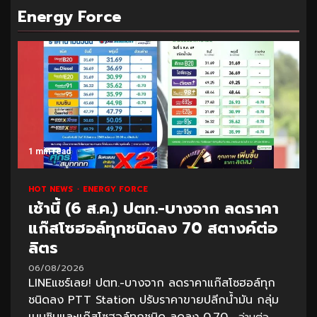
Energy Force
1 min read
HOT NEWS
ENERGY FORCE
เช้านี้ (6 ส.ค.) ปตท.-บางจาก ลดราคา
แก๊สโซฮอล์ทุกชนิดลง 70 สตางค์ต่อ
ลิตร
06/08/2026
LINEแชร์เลย! ปตท.-บางจาก ลดราคาแก๊สโซฮอล์ทุก
ชนิดลง PTT Station ปรับราคาขายปลีกน้ำมัน กลุ่ม