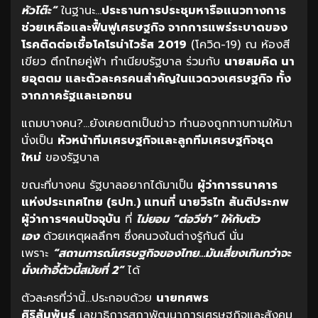
หัวโต๊ะ”
ในฐานะ…
ประธานการประชุมหารือแนวทางการ
ช่วยเหลือและฟื้นฟูเศรษฐกิจ จากการแพร่ระบาดของ
โรคติดต่อเชื้อโคโรน่าไวรัส 2019
(โควิด-19) ณ ห้องสี
เขียว ตึกไทยคู่ฟ้า ทำเนียบรัฐบาล ร่วมกับ
นายสมคิด นา
ยอุตตม และตัวละครคนสำคัญในแวดวงเศรษฐกิจ ทั้ง
จากภาครัฐและเอกชน
แถมบางคน?…ยังเคยตกเป็นข่าว ทำนองถูกทาบทามให้มา
นั่งเป็น
หัวหน้าทีมเศรษฐกิจและลูกทีมเศรษฐกิจชุด
ใหม่
ของรัฐบาล
ขณะที่บางคน รัฐบาลอยากได้มาเป็น
ผู้ว่าการธนาคาร
แห่งประเทศไทย (ธปท.) แทนที่ นายวิรไท สันติประภพ
ผู้ว่าการฯคนปัจจุบัน
ที่
ไม่ยอม “ต่อวีซ่า” ให้กับตัว
เอง
ด้วยเหตุผลลึกๆ ซึ่งคนวงในต่างรู้กันดี นั่น
เพราะ
“สถานการณ์เศรษฐกิจของไทย…มันเสี่ยงเกินกว่าจะ
นั่งเก้าอี้ตัวนี้สมัยที่ 2”
ได้
ตัวละครที่ว่านี้…ประกอบด้วย
นายทศพร
ศิริสัมพันธ์
เลขาธิการสภาพัฒนาการเศรษฐกิจและสังคม