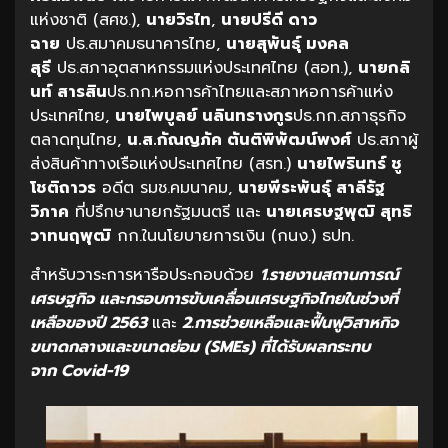
แห่งชาติ (สศช.),
นายวิรไท
,
นายปรีดี ดาว
ฉาย
ปธ.สมาคมธนาคารไทย,
นายสุพันธุ์ มงคล
สุธี
ปธ.สภาอุตสาหกรรมแห่งประเทศไทย (สอท.),
นายกลิ
นท์ สารสิน
ปธ.กก.หอการค้าไทยและสภาหอการค้าแห่ง
ประเทศไทย,
นายไพบูลย์ นลินทรางกูร
ปธ.กก.สภาธุรกิจ
ตลาดทุนไทย,
น.ส.กัณญภัค ตันติพิพัฒน์พงศ์
ปธ.สภาผู้
ส่งสินค้าทางเรือแห่งประเทศไทย (สรท.)
นายไพรินทร์ ชู
โชติถาวร
อดีต รมช.คมนาคม,
นายพีระพันธุ์ สาลีรัฐ
วิภาค
ที่ปรึกษานายกรัฐมนตรี และ
นายเศรษฐพุฒิ สุทธิ
วาทนฤพุฒิ
กก.ในนโยบายการเงิน (กนง.) ธปท.
สำหรับวาระการหารือประกอบด้วย
1.รายงานสถานการณ์
เศรษฐกิจ และกรอบการขับเคลื่อนเศรษฐกิจไทยในช่วงที่
เหลือของปี 2563
และ
2.การช่วยเหลือและฟื้นฟูวิสาหกิจ
ขนาดกลางและขนาดย่อม (
SMEs) ที่ได้รับผลกระทบ
จาก Covid-19