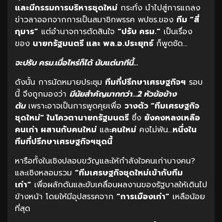
และมีกรรมการบริหารชุดใหม่
กระทั่ง นำไปสู่การแถลง
ข่าวลาออกจากการเป็นสมาชิกพรรค พปชร.ของ
ทีม “สี่
กุมาร”
แต่อำนาจการตัดสินใจ
“ปรับ ครม.”
เป็นเรื่อง
ของ
นายกรัฐมนตรี และ พล.อ.ประยุทธ์
ก็พูดชัด…
จะปรับ ครม.เมื่อไหร่ก็ได้ นับแต่นาทีนี้…
ดังนั้น การนัดหมายประชุม
ทีมที่ปรึกษาเศรษฐกิจฯ
รอบ
นี้ จึงถูกมองว่า
มีนัยสำคัญมากกว่า…2 หัวข้อข้าง
ต้น
เพราะอาจเป็นการพูดคุยเพื่อ
วางตัว “ทีมเศรษฐกิจ
ชุดใหม่” ในโควตานายกรัฐมนตรี
ซึ่ง
ยังคงหลงเหลือ
คนเก่า ผสานกับคนใหม่
และ
คนใหม่
คงไม่พ้น…
หนึ่งใน
ทีมที่ปรึกษาเศรษฐกิจฯชุดนี้
หารือทั้งในเชิงปลอบขวัญและให้กำลังใจคนเก่าบางคน?
และเชิงหลอมรวม
“ทีมเศรษฐกิจชุดใหม่เข้ากับทีม
เก่า”
เพื่อผลักดันและขับเคลื่อนผลงานของรัฐบาลให้เดินไป
ข้างหน้า โดยให้มีอุปสรรคจาก
“การเมืองเก่า”
เหลือน้อย
ที่สุด