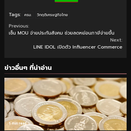
Tags:
ครม.
วิกฤติเศรษฐกิจไทย
Continue
Previous:
เซ็น MOU จ่ายประกันสังคม ช่วยลดหย่อนภาษีง่ายขึ้น
Reading
Next:
LINE IDOL เปิดตัว Influencer Commerce
ข่าวอื่นๆ ที่น่าอ่าน
1 min read