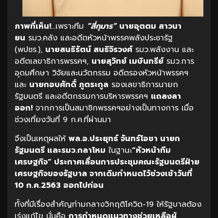
ภาพที่เห็น!
…เพราะทีม
“สี่กุมาร”
นายอุตตม สาวนา
ยน
รมว.คลัง และอดีตหัวหน้าพรรคพลังประชารัฐ
(พปชร.),
นายสนธิรัตน์ สนธิจิรวงศ์
รมว.พลังงาน และ
อดีตเลขาธิการพรรคฯ,
นายสุวิทย์ เมษินทรีย์
รมว.การ
อุดมศึกษา วิจัยและนวัตกรรม อดีตรองหัวหน้าพรรคฯ
และ
นายกอบศักดิ์ ภูตระกูล
รองเลขาธิการนายก
รัฐมนตรี และอดีตกรรมการบริหารพรรคฯ
แถลงลา
ออก!
จากการเป็นสมาชิกพรรคฯอย่างเป็นทางการ เมื่อ
ช่วงเที่ยงวันที่ 9 ก.ค.ที่ผ่านมา
จึงเป็นเหตุผลให้
พล.อ.ประยุทธ์ จันทร์โอชา นายก
รัฐมนตรี และรมว.กลาโหม
ในฐานะ
“หัวหน้าทีม
เศรษฐกิจ” ประกาศเลื่อนการประชุมคณะรัฐมนตรีฝ่าย
เศรษฐกิจของรัฐบาล จากเดิมกำหนดไว้ช่วงเช้าวันที่
10 ก.ค.2563 ออกไปก่อน
ทั้งที่มีเรื่องสำคัญท่ามกลางวิกฤติโควิด-19 ให้รัฐบาลต้อง
เร่งแก้ไข นั่นคือ
การกำหนดแนวทางช่วยเหลือผู้