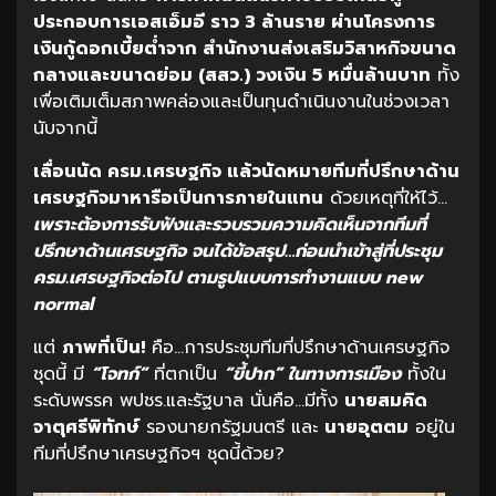
ประกอบการเอสเอ็มอี ราว 3 ล้านราย ผ่านโครงการ
เงินกู้ดอกเบี้ยต่ำจาก สำนักงานส่งเสริมวิสาหกิจขนาด
กลางและขนาดย่อม (สสว.) วงเงิน 5 หมื่นล้านบาท
ทั้ง
เพื่อเติมเต็มสภาพคล่องและเป็นทุนดำเนินงานในช่วงเวลา
นับจากนี้
เลื่อนนัด ครม.เศรษฐกิจ แล้วนัดหมายทีมที่ปรึกษาด้าน
เศรษฐกิจมาหารือเป็นการภายในแทน
ด้วยเหตุที่ให้ไว้…
เพราะต้องการรับฟังและรวบรวมความคิดเห็นจากทีมที่
ปรึกษาด้านเศรษฐกิจ จนได้ข้อสรุป…ก่อนนำเข้าสู่ที่ประชุม
ครม.เศรษฐกิจต่อไป ตามรูปแบบการทำงานแบบ
new
normal
แต่
ภาพที่เป็น!
คือ…การประชุมทีมที่ปรึกษาด้านเศรษฐกิจ
ชุดนี้ มี
“โจทก์”
ที่ตกเป็น
“ขี้ปาก” ในทางการเมือง
ทั้งใน
ระดับพรรค พปชร.และรัฐบาล นั่นคือ…มีทั้ง
นายสมคิด
จาตุศรีพิทักษ์
รองนายกรัฐมนตรี และ
นายอุตตม
อยู่ใน
ทีมที่ปรึกษาเศรษฐกิจฯ ชุดนี้ด้วย?