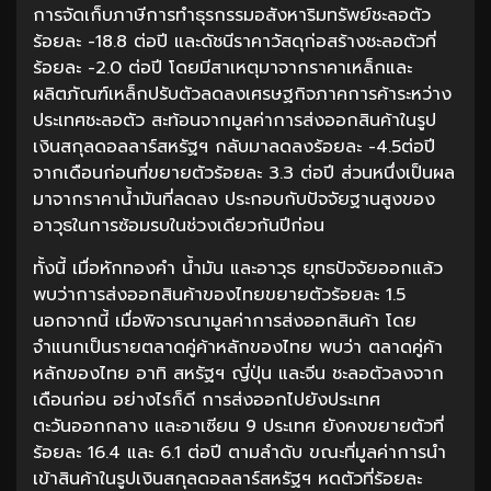
การจัดเก็บภาษีการทำธุรกรรมอสังหาริมทรัพย์ชะลอตัว
ร้อยละ -18.8 ต่อปี และดัชนีราคาวัสดุก่อสร้างชะลอตัวที่
ร้อยละ -2.0 ต่อปี โดยมีสาเหตุมาจากราคาเหล็กและ
ผลิตภัณฑ์เหล็กปรับตัวลดลงเศรษฐกิจภาคการค้าระหว่าง
ประเทศชะลอตัว สะท้อนจากมูลค่าการส่งออกสินค้าในรูป
เงินสกุลดอลลาร์สหรัฐฯ กลับมาลดลงร้อยละ -4.5ต่อปี
จากเดือนก่อนที่ขยายตัวร้อยละ 3.3 ต่อปี ส่วนหนึ่งเป็นผล
มาจากราคาน้ำมันที่ลดลง ประกอบกับปัจจัยฐานสูงของ
อาวุธในการซ้อมรบในช่วงเดียวกันปีก่อน
ทั้งนี้ เมื่อหักทองคำ น้ำมัน และอาวุธ ยุทธปัจจัยออกแล้ว
พบว่าการส่งออกสินค้าของไทยขยายตัวร้อยละ 1.5
นอกจากนี้ เมื่อพิจารณามูลค่าการส่งออกสินค้า โดย
จำแนกเป็นรายตลาดคู่ค้าหลักของไทย พบว่า ตลาดคู่ค้า
หลักของไทย อาทิ สหรัฐฯ ญี่ปุ่น และจีน ชะลอตัวลงจาก
เดือนก่อน อย่างไรก็ดี การส่งออกไปยังประเทศ
ตะวันออกกลาง และอาเซียน 9 ประเทศ ยังคงขยายตัวที่
ร้อยละ 16.4 และ 6.1 ต่อปี ตามลำดับ ขณะที่มูลค่าการนำ
เข้าสินค้าในรูปเงินสกุลดอลลาร์สหรัฐฯ หดตัวที่ร้อยละ