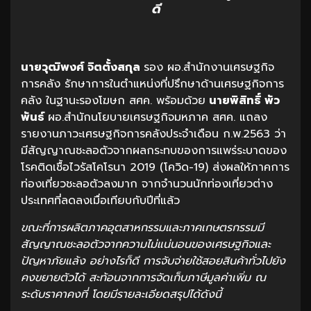
ดี
นายวุฒิพงศ์ จิตตั้งสกุล
รอง ผอ.สำนักงานเศรษฐกิจ
การคลัง รักษาการในตำแหน่งที่ปรึกษาด้านเศรษฐกิจการ
คลัง ในฐานะรองโฆษก สศค. พร้อมด้วย
นายพิสิทธิ์ พัว
พันธ์
ผอ.สำนักนโยบายเศรษฐกิจมหภาค สศค. แถลง
รายงานภาวะเศรษฐกิจการคลังประจำเดือน ก.พ.2563 ว่า
มีสัญญาณชะลอตัวจากผลกระทบของการแพร่ระบาดของ
โรคติดเชื้อไวรัสโคโรนา 2019 (โควิด-19) ส่งผลให้ภาคการ
ท่องเที่ยวชะลอตัวลงมาก จากจำนวนนักท่องเที่ยวต่าง
ประเทศที่ลดลงเมื่อเทียบกับปีที่แล้ว
ขณะที่การผลิตภาคอุตสาหกรรมและภาคเกษตรกรรมมี
สัญญาณชะลอตัวจากความไม่แน่นอนของเศรษฐกิจและ
ปัญหาภัยแล้ง อย่างไรก็ดี การจับจ่ายใช้สอยสินค้าทั่วไปยัง
คงขยายตัวได้ สะท้อนจากการจัดเก็บภาษีมูลค่าเพิ่ม ณ
ระดับราคาคงที่ โดยมีรายละเอียดสรุปได้ดังนี้