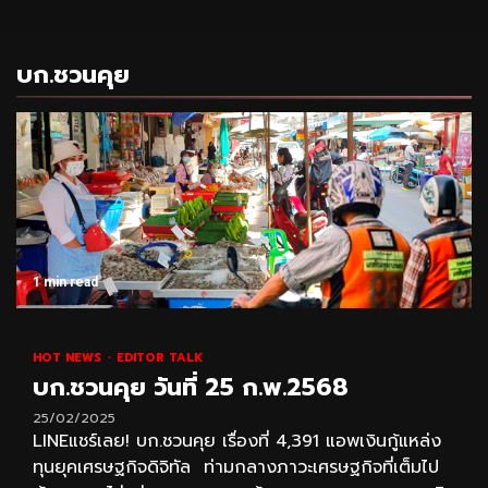
บก.ชวนคุย
1 min read
HOT NEWS
EDITOR TALK
บก.ชวนคุย วันที่ 25 ก.พ.2568
25/02/2025
LINEแชร์เลย! บก.ชวนคุย เรื่องที่ 4,391 แอพเงินกู้แหล่ง
ทุนยุคเศรษฐกิจดิจิทัล ท่ามกลางภาวะเศรษฐกิจที่เต็มไป