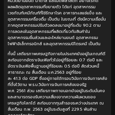
หมวดยานยนต์ น้ำตาล และเม็ดพลาสติก อย่างไรก็ดี
ผลผลิตอุตสาหกรรมที่ขยายตัว ได้แก่ อุตสาหกรรม
เวชภัณฑ์เคมีภัณฑ์ที่ใช้รักษาโรค อาหารทะเลแช่แข็ง และ
อุตสาหกรรมเครื่องดื่ม เป็นต้น ในขณะที่ ดัชนีความเชื่อมั่น
ภาคอุตสาหกรรมปรับตัวลดลงมาอยู่ที่ระดับ 90.2 ตาม
การลดลงในอุตสาหกรรมที่ผลิตเกี่ยวกับสินค้าใน
อุตสาหกรรมชิ้นส่วนและอะไหล่ยานยนต์ อุตสาหกรรม
ไฟฟ้าอิเล็กทรอนิกส์ และอุตสาหกรรมปิโตรเคมี เป็นต้น
ทั้งนี้ เสถียรภาพเศรษฐกิจภายในประเทศยังอยู่ในเกณฑ์ดี
สะท้อนจากอัตราเงินเฟ้อทั่วไปอยู่ที่ร้อยละ 0.7 ต่อปี และ
อัตราเงินเฟ้อพื้นฐานอยู่ที่ร้อยละ 0.5 ต่อปี สัดส่วนหนี้
สาธารณะ ณ สิ้นเดือน ม.ค.2563 อยู่ที่ร้อย
ละ 41.3 ต่อ GDP ซึ่งอยู่ภายใต้กรอบวินัยการเงินการคลัง
ที่ตั้งไว้ตาม พ.ร.บ.วินัยการเงินการคลังของรัฐ
พ.ศ. 2561 ส่วน เสถียรภาพภายนอกยังอยู่ในระดับมั่นคง
และสามารถรองรับความเสี่ยงจากความผันผวนของ
เศรษฐกิจโลกได้ สะท้อนจากทุนสำรองระหว่างประเทศ ณ
สิ้นเดือน ก.พ. 2563 อยู่ในระดับสูงที่ 229.5 พันล้าน