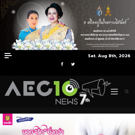
Skip
Sat. Aug 8th, 2026
to
Facebook
Twitter
content
Primary
Menu