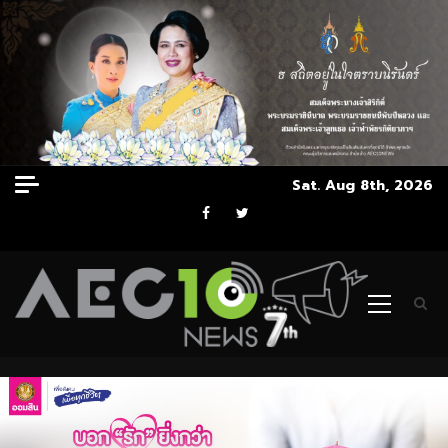
Skip
Sat. Aug 8th, 2026
to
Facebook
Twitter
content
Primary
Menu