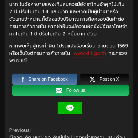
บาท ในข้อหาขายแพงเกินสมควรมีอัตราโทษจำคุกไม่เกิน
7 ปี ปรับไม่เกิน 1.4 แสนบาท และหากเป็นผู้นำเข้าหรือ
ตัวแทนจำหน่ายก็ต้องแจ้งปริมาณการถือครองสินค้าต่อ
กรมการค้าภายใน หากฝ่าฝืนจะมีความผิดซึ่งมีอัตราโทษจำ
คุกไม่เกิน 1 ปี ปรับไม่เกิน 2 หมื่นบาท ด้วย
หากพบเห็นผู้กระทำผิด โปรดแจ้งร้องเรียน สายด่วน 1569
หรือเว็บไซต์กรมการค้าภายใน
www.dit.go.th
กระทรวง
พาณิชย์.
Share on Facebook
Post on X
Follow us
Continue
Previous:
“โควิด-ภัยแล้ง” ฉุด ดัชนีเชื่อมั่นอุตฯต่ำสุดรอบ 21 เดือน