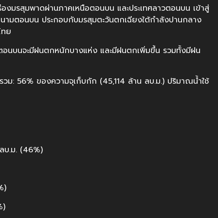
ากร่องมรสุมพาดผ่านภาคเหนือตอนบน และประเทศลาวตอนบน เข้าสู่
ดนามตอนบน ประกอบกับมรสุมตะวันตกเฉียงใต้กำลังปานกลาง
ไทย
ยตอนบนจะมีฝนตกหนักบางแห่ง และมีฝนตกเพิ่มขึ้น รวมทั้งมีฝน
รวม: 56% ของความจุเก็บกัก (45,114 ล้าน ลบ.ม.) ปริมาณน้ำใช้
 ลบ.ม. (46%)
%)
%)