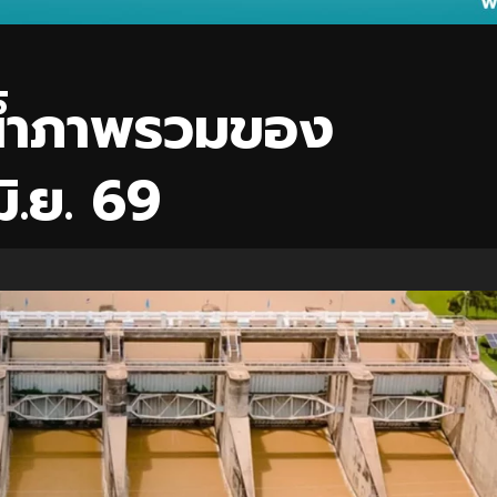
น้ำภาพรวมของ
มิ.ย. 69