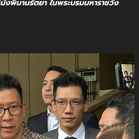
นั่งพิมานรัตยา ในพระบรมมหาราชวัง