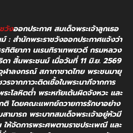
ชวัง
ออกประกาศ สมเด็จพระเจ้าลูกเธอ
ชนม์ : สำนักพระราชวังออกประกาศแจ้งว่า
พัชรกิติยาภา นเรนทิราเทพยวดี กรมหลวง
ดา สิ้นพระชนม์ เมื่อวันที่ 11 มิ.ย. 2569
จุฬาลงกรณ์ สภากาชาดไทย พระชนมายุ
รจากภาวะติดเชื้อในพระนาภีจากการ
ระโลหิตต่ำ พระหทัยเต้นผิดจังหวะ และ
กติ โดยคณะแพทย์ถวายการรักษาอย่าง
ามารถ พระบาทสมเด็จพระเจ้าอยู่หัวมี
 ให้จัดการพระศพตามราชประเพณี และ