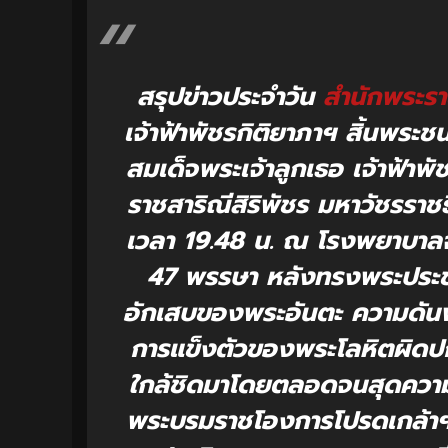
สรุปข่าวประจำวัน
สำนักพระรา
เจ้าฟ้าพัชรกิติยาภาฯ สิ้นพระ
สมเด็จพระเจ้าลูกเธอ เจ้าฟ้า
ราชสาริณีสิริพัชร มหาวัชรราชธิ
เวลา 19.48 น. ณ โรงพยาบาล
47 พรรษา หลังทรงพระประชว
อักเสบของพระอันตะ ความดันพ
การแข็งตัวของพระโลหิตผิดป
ใกล้ชิดมาโดยตลอดจนสุดความส
พระบรมราชโองการโปรดเกล้าฯ