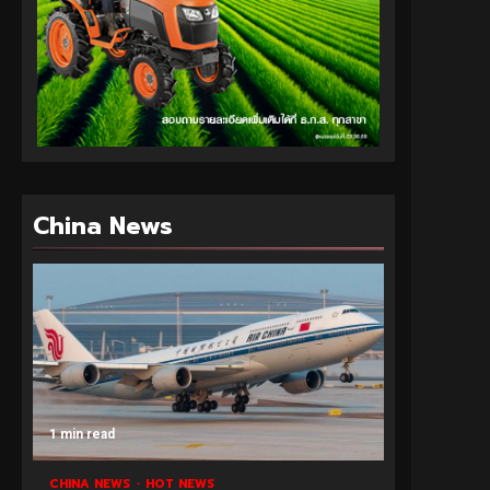
China News
1 min read
CHINA NEWS
HOT NEWS