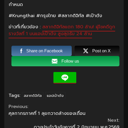
กำหนด
#Krungthai #กรุงไทย #สลากดิจิทัล #เป๋าตัง
ข่าวที่เกี่ยวข้อง :
สลากดิจิทัลแตก 180 ล้าน! ผู้โชคดีถูก
รางวัลที่ 1 บนแอปเป๋าตัง สูงสุดรับ 24 ล้าน
Share on Facebook
Post on X
Follow us
Tags:
สลากดิจิทัล
แอปเป๋าตัง
Continue
Previous:
ศุลกากรภาคที่ 1 ลุยกวาดล้างของเถื่อน
Reading
Next:
ดวงประจำวันอังคารที่ 2 มิถุนายน พ.ศ.2569