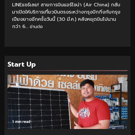
LINEแชร์เลย! สายการบินแอร์ไชน่า (Air China) กลับ
มาเปิดให้บริการเที่ยวบินตรงระหว่างกรุงปักกิ่งกับกรุง
เปียงยางอีกครั้งวันนี้ (30 มี.ค.) หลังหยุดบินไปนาน
กว่า 6...
อ่านต่อ
Start Up
1 min read