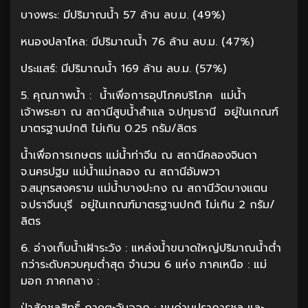
บางพระ: มีปริมาณน้ำ 57 ล้าน ลบ.ม. (49%)
หนองปลาไหล: มีปริมาณน้ำ 76 ล้าน ลบ.ม. (47%)
ประแสร์: มีปริมาณน้ำ 169 ล้าน ลบ.ม. (57%)
5. คุณภาพน้ำ : น้ำเพื่อการอุปโภคบริโภค แม่น้ำ
เจ้าพระยา ณ สถานีสูบน้ำสำแล จ.ปทุมธานี อยู่ในเกณฑ์
มาตรฐานปกติ ไม่เกิน 0.25 กรัม/ลิตร
น้ำเพื่อการเกษตร แม่น้ำท่าจีน ณ สถานีคลองจินดา
จ.นครปฐม แม่น้ำแม่กลอง ณ สถานีอัมพวา
จ.สมุทรสงคราม แม่น้ำบางปะกง ณ สถานีวัดบางแตน
จ.ปราจีนบุรี อยู่ในเกณฑ์มาตรฐานปกติ ไม่เกิน 2 กรัม/
ลิตร
6. อ่างเก็บน้ำเฝ้าระวัง : แหล่งน้ำขนาดใหญ่ปริมาณน้ำต่ำ
กว่าระดับควบคุมต่ำสุด จำนวน 6 แห่ง ภาคเหนือ : แม่
มอก ภาคกลาง :
ป่าสักชลสิทธิ์ ภาคตะวันออก : ขุนด่านปราการชล และ