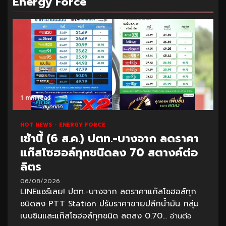
Energy Force
1 min read
HOT NEWS
ENERGY FORCE
เช้านี้ (6 ส.ค.) ปตท.-บางจาก ลดราคา
แก๊สโซฮอล์ทุกชนิดลง 70 สตางค์ต่อ
ลิตร
06/08/2026
LINEแชร์เลย! ปตท.-บางจาก ลดราคาแก๊สโซฮอล์ทุก
ชนิดลง PTT Station ปรับราคาขายปลีกน้ำมัน กลุ่ม
เบนซินและแก๊สโซฮอล์ทุกชนิด ลดลง 0.70...
อ่านต่อ