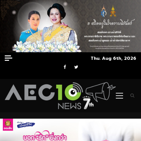
Skip
Thu. Aug 6th, 2026
to
Facebook
Twitter
content
Primary
Menu