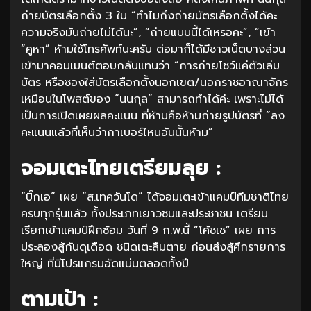
ถ่ายบัตรเลือกตั้ง 3 ใบ “ทำไมถึงถ่ายบัตรเลือกตั้งได้คะ
ความจริงมันถ่ายไม่ได้นะ”, “ถ่ายแบบนี้ได้เหรอคะ”, “เข้า
“คูหา” ห้ามใช้โทรศัพท์นะครับ ต่อมาก็ได้มีชาวเน็ตบางส่วน
เข้ามาคอมเมนต์ตอบกลับแทนว่า “การถ่ายโชว์แค่ตัวเล่ม
บัตร หรือซองใส่บัตรเลือกตั้งนอกเขต/นอกราชอาณาจักร
เหมือนในโพสต์ของ “นนกุล” สามารถทำได้ค่ะ เพราะไม่ได้
เป็นการเปิดเผยผลคะแนน ที่ห้ามคือห้ามถ่ายรูปบัตรที่ “ลง
คะแนนแล้วที่เห็นว่ากาเบอร์ไหนอันนั้นห้าม”
จอมเตะไทยเตรียมลุย :
“บิ๊กเอ” เผย “ส.เทควันโด” ได้จอมเตะเข้าแคมป์ทีมชาติไทย
ครบทุกรุ่นแล้ว ทั้งประเภทเยาวชนและประชาชน เตรียม
เรียกเข้าแคมป์ฝึกซ้อม วันที่ 9 ก.พ.นี้ “โค้ชเช” เผย การ
ประลองสู้กันดุเดือด ชนิดเตะลืมตาย ก่อนส่งสู้ศึกรายการ
ใหญ่ ที่มีโปรแกรมอัดแน่นตลอดทั้งปี
ตามเป้า :