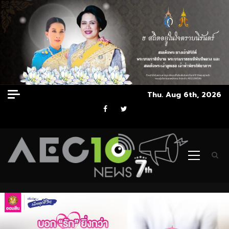
Skip
Thu. Aug 6th, 2026
to
Facebook
Twitter
content
Primary
Menu