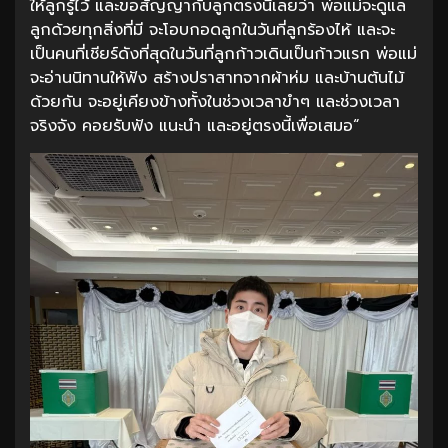
ให้ลูกรู้ไว้ และขอสัญญากับลูกตรงนี้เลยว่า พ่อแม่จะดูแล
ลูกด้วยทุกสิ่งที่มี จะโอบกอดลูกในวันที่ลูกร้องไห้ และจะ
เป็นคนที่เชียร์ดังที่สุดในวันที่ลูกก้าวเดินเป็นก้าวแรก พ่อแม่
จะอ่านนิทานให้ฟัง สร้างปราสาทจากผ้าห่ม และบ้านต้นไม้
ด้วยกัน จะอยู่เคียงข้างทั้งในช่วงเวลาขำๆ และช่วงเวลา
จริงจัง คอยรับฟัง แนะนำ และอยู่ตรงนี้เพื่อเสมอ“