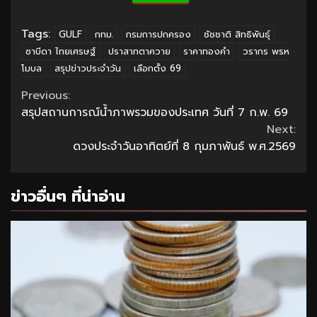
Tags:
GULF
กทม.
กรมการปกครอง
ชัชชาติ สิทธิพันธุ์
ซาบีดา ไทยเศรษฐ์
ปราสาทตาควาย
ราคาทองคำ
วรากร พรห
โมบล
สรุปข่าวประจำวัน
เลือกตั้ง 69
Continue
Previous:
สรุปสถานการณ์น้ำภาพรวมของประเทศ วันที่ 7 ก.พ. 69
Reading
Next:
ดวงประจำวันอาทิตย์ที่ 8 กุมภาพันธ์ พ.ศ.2569
ข่าวอื่นๆ ที่น่าอ่าน