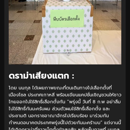
ดราม่าเสียงแตก :
โดย นนกุล ได้เผยภาพขณะที่ตนเดินทางไปเลือกตั้งที่
เมืองโซล ประเทศเกาหลี พร้อมเขียนแคปชั่นเชิญชวนให้ชาว
ไทยออกไปใช้สิทธิ์เลือกตั้งกัน “พรุ่งนี้ วันที่ 8 ก.พ อย่าลืม
ไปใช้สิทธิ์กันนะครับผม ส่วนตัวผมใช้สิทธิ์เลือกตั้ง และ
ประชามติ นอกราชอาณาจักรไปเรียบร้อย มาร่วมกัน
กำหนดอนาคตประเทศพรุ่งนี้ไปด้วยกันนะคร้าบบ” แต่งานนี้
ได้เกิดดราม่าที่ชาวเน็ตตั้งข้อสงสัย หลังเห็นภาพที่ นนกุล