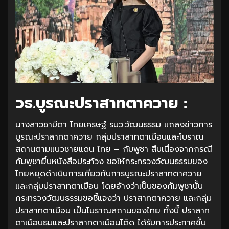
วธ.บูรณะปราสาทตาควาย :
นางสาวซาบีดา ไทยเศรษฐ์ รมว.วัฒนธรรม แถลงข่าวการ
บูรณะปราสาทตาควาย กลุ่มปราสาทตาเมือนและโบราณ
สถานตามแนวชายแดน ไทย – กัมพูชา สืบเนื่องจากกรณี
กัมพูชายื่นหนังสือประท้วง ขอให้กระทรวงวัฒนธรรมของ
ไทยหยุดดำเนินการเกี่ยวกับการบูรณะปราสาทตาควาย
และกลุ่มปราสาทตาเมือน โดยอ้างว่าเป็นของกัมพูชานั้น
กระทรวงวัฒนธรรมขอชี้แจงว่า ปราสาทตาควาย และกลุ่ม
ปราสาทตาเมือน เป็นโบราณสถานของไทย ทั้งนี้ ปราสาท
ตาเมือนธมและปราสาทตาเมือนโต๊ด ได้รับการประกาศขึ้น