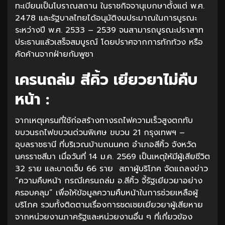
ทะเบียนเป็นโบราณสถาน ในราชกิจจานุเบกษาตั้งแต่ พ.ศ.
2478 และรัฐบาลไทยได้อนุมัติงบประมาณในการบูรณะ
ระหว่างปี พ.ศ. 2533 – 2539 จนสามารถบูรณะปราสาท
ประธานแล้วเสร็จสมบูรณ์ โดยปราศจากการทักท้วง หรือ
คัดค้านจากฝ่ายกัมพูชา
เครนถล่ม สีคิ้ว เยียวยาไม่คืบ
หน้า :
จากเหตุเครนที่ใช้ก่อสร้างทางรถไฟความเร็วสูงตกทับ
ขบวนรถไฟขบวนด่วนพิเศษ ขบวน 21 กรุงเทพฯ –
อุบลราชธานี ที่บริเวณบ้านถนนคต อำเภอสีคิ้ว จังหวัด
นครราชสีมา เมื่อวันที่ 14 ม.ค. 2569 เป็นเหตุให้มีผู้เสียชีวิต
32 ราย และบาดเจ็บ 66 ราย สภาผู้บริโภค จัดแถลงข่าว
“ความคืบหน้า กรณีเครนถล่ม อ.สีคิ้ว จี้รัฐเยียวยาอย่าง
ครอบคลุม” เพื่อให้ข้อมูลความคืบหน้าในการช่วยเหลือผู้
บริโภค รวมทั้งติดตามเรื่องการชดเชยเยียวยาผู้เสียหาย
จากหน่วยงานภาครัฐและหน่วยงานอื่น ๆ ที่เกี่ยวข้อง