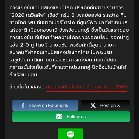
การแข่งขันเทนนิสชิงแชมป์โลก ประเภททีมชาย รายการ
“2026 เดวิสคัพ” เวิลด์ กรุ๊ป 2 เพลย์ออฟส์ ระหว่าง ทีม
ชาติไทย พบ ทีมชาติเปอร์โตริโก ที่ศูนย์พัฒนากีฬาเทนนิส
แห่งชาติ เมืองทองธานี จังหวัดนนทบุรี ซึ่งเป็นวันแรกของ
การแข่งขัน ทีมไทยทำผลงานได้อย่างยอดเยี่ยม ออกนำคู่
แข่ง 2-0 คู่ โดยมี นายสุชัย พรชัยศักดิ์อุดม นายก
สมาคมกีฬาลอนเทนนิสแห่งประเทศไทย ในพระบรม
ราชูปถัมภ์ เดินทางมาร่วมชมการแข่งขัน ทั้งนี้กัปตัน
ภราดรมั่นใจเก็บแต้มที่สามจากประเภทคู่ ปิดจ็อบในบ้านได้
สำเร็จแน่นอน
ข่าวที่เกี่ยวข้อง :
สรุปข่าวประจำวันที่ 7 กุมภาพันธ์ 2569
Share on Facebook
Post on X
Follow us