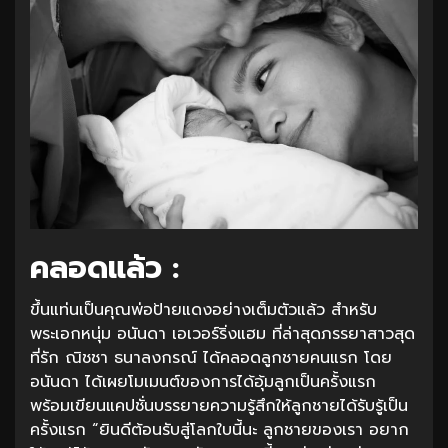
คลอดแล้ว :
ขึ้นแท่นเป็นคุณพ่อป้ายแดงอย่างเต็มตัวแล้ว สำหรับ
พระเอกหนุ่ม อนันดา เอเวอร์ริ่งแฮม ที่ล่าสุดภรรยาสาวสุด
ที่รัก ณิชชา ธนาลงกรณ์ ได้คลอดลูกชายคนแรก โดย
อนันดา ได้เผยโมเมนต์ของการได้อุ้มลูกเป็นครั้งแรก
พร้อมเขียนแคปชั่นบรรยายความรู้สึกให้ลูกชายได้รับรู้เป็น
ครั้งแรก “ยินดีต้อนรับสู่โลกใบนี้นะ ลูกชายของเรา อยาก