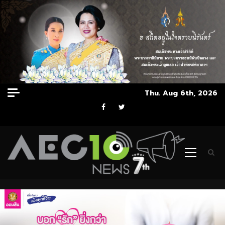
Skip
Thu. Aug 6th, 2026
to
Facebook
Twitter
content
Primary
Menu