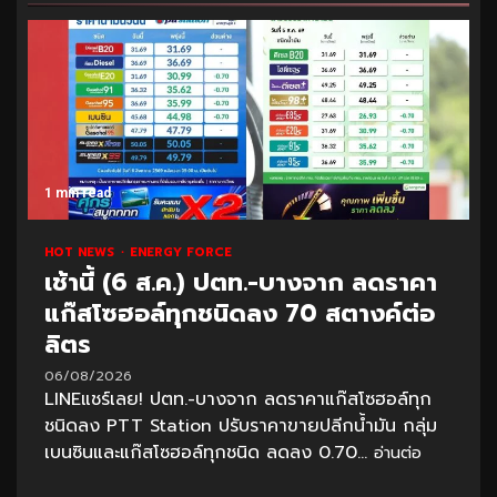
1 min read
HOT NEWS
ENERGY FORCE
เช้านี้ (6 ส.ค.) ปตท.-บางจาก ลดราคา
แก๊สโซฮอล์ทุกชนิดลง 70 สตางค์ต่อ
ลิตร
06/08/2026
LINEแชร์เลย! ปตท.-บางจาก ลดราคาแก๊สโซฮอล์ทุก
ชนิดลง PTT Station ปรับราคาขายปลีกน้ำมัน กลุ่ม
เบนซินและแก๊สโซฮอล์ทุกชนิด ลดลง 0.70...
อ่านต่อ