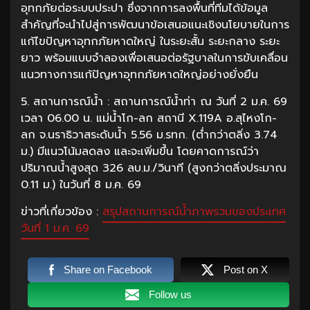
อุทกภัยต่อระบบประปา ซึ่งจากการลงพื้นที่ทีมได้ข้อมูล
สำคัญที่จะนำไปสู่การพัฒนาข้อเสนอแนะเชิงนโยบายในการ
แก้ไขปัญหาอุทกภัยหาดใหญ่ ในระยะสั้น ระยะกลาง ระยะ
ยาว พร้อมแบบจำลองเพื่อเสนอต่อรัฐบาลในการขับเคลื่อน
แนวทางการแก้ปัญหาอุทกภัยหาดใหญ่อย่างยั่งยืน
5. สถานการณ์น้ำ : สถานการณ์น้ำท่า ณ วันที่ 2 ม.ค. 69
เวลา 06.00 น. แม่น้ำโก-ลก สถานี X.119A อ.สุไหงโก-
ลก จ.นราธิวาสระดับน้ำ 5.56 ม.รทก. (ต่ำกว่าตลิ่ง 3.74
ม.) มีแนวโน้มลดลง และจะเพิ่มขึ้น โดยคาดการณ์ว่า
ปริมาณน้ำสูงสุด 326 ลบ.ม./วินาที (สูงกว่าตลิ่งประมาณ
0.11 ม.) ในวันที่ 8 ม.ค. 69
ข่าวที่เกี่ยวข้อง :
สรุปสถานการณ์น้ำภาพรวมของประเทศ
วันที่ 1 ม.ค. 69
Share on Facebook
Post on X
Follow us