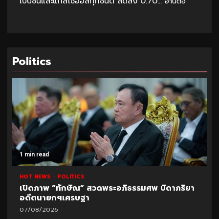
เบนซินและแก๊สโซฮอล์ทุกชนิด ลดลง 0.70...
อ่านต่อ
Politics
1 min read
HOT NEWS
POLITICS
เปิดภาพ “ทักษิณ” สวดพระอภิธรรมศพ บิดาภริยา
อดีตนายกฯเศรษฐา
07/08/2026