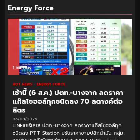
Energy Force
1 min read
HOT NEWS
ENERGY FORCE
เช้านี้ (6 ส.ค.) ปตท.-บางจาก ลดราคา
แก๊สโซฮอล์ทุกชนิดลง 70 สตางค์ต่อ
ลิตร
06/08/2026
LINEแชร์เลย! ปตท.-บางจาก ลดราคาแก๊สโซฮอล์ทุก
ชนิดลง PTT Station ปรับราคาขายปลีกน้ำมัน กลุ่ม