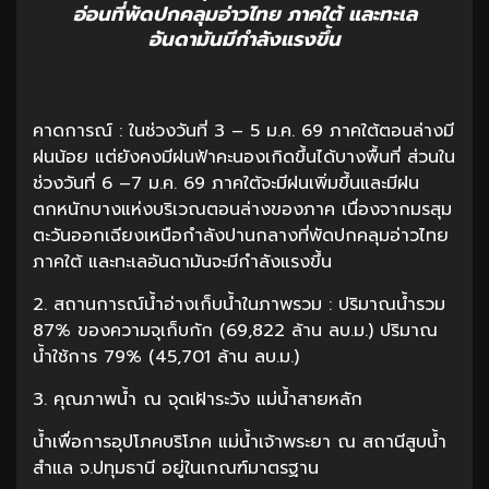
อ่อนที่พัดปกคลุมอ่าวไทย ภาคใต้ และทะเล
อันดามันมีกำลังแรงขึ้น
คาดการณ์ : ในช่วงวันที่ 3 – 5 ม.ค. 69 ภาคใต้ตอนล่างมี
ฝนน้อย แต่ยังคงมีฝนฟ้าคะนองเกิดขึ้นได้บางพื้นที่ ส่วนใน
ช่วงวันที่ 6 –7 ม.ค. 69 ภาคใต้จะมีฝนเพิ่มขึ้นและมีฝน
ตกหนักบางแห่งบริเวณตอนล่างของภาค เนื่องจากมรสุม
ตะวันออกเฉียงเหนือกำลังปานกลางที่พัดปกคลุมอ่าวไทย
ภาคใต้ และทะเลอันดามันจะมีกำลังแรงขึ้น
2. สถานการณ์น้ำอ่างเก็บน้ำในภาพรวม : ปริมาณน้ำรวม
87% ของความจุเก็บกัก (69,822 ล้าน ลบ.ม.) ปริมาณ
น้ำใช้การ 79% (45,701 ล้าน ลบ.ม.)
3. คุณภาพน้ำ ณ จุดเฝ้าระวัง แม่น้ำสายหลัก
น้ำเพื่อการอุปโภคบริโภค แม่น้ำเจ้าพระยา ณ สถานีสูบน้ำ
สำแล จ.ปทุมธานี อยู่ในเกณฑ์มาตรฐาน