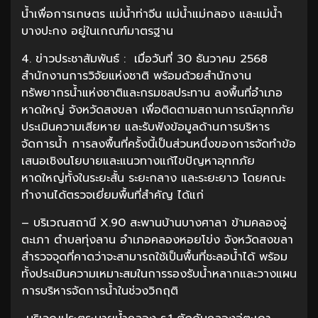
น้ำเพื่อการเกษตร แม่น้ำท่าจีน แม่น้ำแม่กลอง และแม่น้ำ
บางปะกง อยู่ในเกณฑ์มาตรฐาน
4. ข่าวประชาสัมพันธ์ : เมื่อวันที่ 30 ธันวาคม 2568
สำนักงานการวิจัยแห่งชาติ พร้อมด้วยสำนักงาน
ทรัพยากรน้ำแห่งชาติและกรมชลประทาน ลงพื้นที่อำเภอ
หาดใหญ่ จังหวัดสงขลา เพื่อติดตามสถานการณ์อุทกภัย
ประเมินความเสียหาย และรับฟังข้อมูลด้านการบริหาร
จัดการน้ำ การลงพื้นที่ครั้งนี้เป็นส่วนหนึ่งของการจัดทำข้อ
เสนอเชิงนโยบายและแนวทางแก้ไขปัญหาอุทกภัย
หาดใหญ่ทั้งในระยะสั้น ระยะกลาง และระยะยาว โดยคณะ
ทำงานได้ตรวจเยี่ยมพื้นที่สำคัญ ได้แก่
– บริเวณสถานี X.90 สะพานบ้านบางศาลา ข้ามคลองอู่
ตะเภา ตำบลทุ่งลาน อำเภอคลองหอยโข่ง จังหวัดสงขลา
สำรวจจุดที่คาดว่าจะสามารถใช้เป็นพื้นที่ชะลอน้ำได้ พร้อม
ทั้งประเมินความเหมาะสมในการรองรับน้ำหลากและวางแผน
การบริหารจัดการน้ำในช่วงวิกฤติ