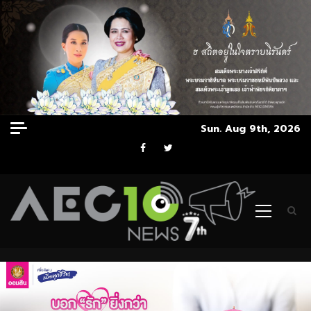
Skip
Sun. Aug 9th, 2026
to
Facebook
Twitter
content
Primary
Menu