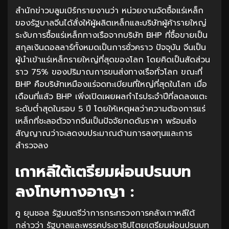
สำนักข่าวบลูมเบิร์กรายงานว่า หน่วยงานจัดซื้อแร่เหล็ก
ของรัฐบาลจีนได้สั่งให้ผู้ผลิตเหล็กและบริษัทผู้ค้ารายใหญ่
ระงับการซื้อแร่เหล็กทางเรือจากบริษัท BHP ที่ซื้อขายเป็น
สกุลเงินดอลลาร์ทั้งหมดเป็นการชั่วคราว ปัจจุบัน จีนเป็น
ผู้นำเข้าแร่เหล็กรายใหญ่ที่สุดของโลก โดยคิดเป็นสัดส่วน
ราว 75% ของปริมาณการขนส่งทางเรือทั่วโลก ขณะที่
BHP คือบริษัทเหมืองแร่จดทะเบียนที่ใหญ่ที่สุดในโลก เมื่อ
เดือนที่แล้ว BHP เพิ่งเปิดเผยผลกำไรประจำปีที่ลดลงแตะ
ระดับต่ำสุดในรอบ 5 ปี โดยให้เหตุผลว่าความต้องการแร่
เหล็กที่ชะลอตัวจากจีนเป็นปัจจัยกดดันราคา พร้อมส่ง
สัญญาณว่าจะลดงบประมาณด้านการลงทุนและการ
สำรวจลง
เกาหลีใต้เตรียมผ่อนปรนบท
ลงโทษทางอาญา :
คู ยุนชอล รัฐมนตรีว่าการกระทรวงการคลังเกาหลีใต้
กล่าวว่า รัฐบาลและพรรคประชาธิปไตยเตรียมผ่อนปรนบท