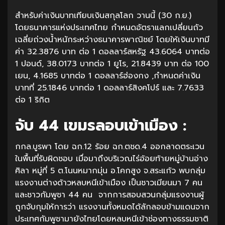
สำหรับค่าเงินบาทเทียบเงินสกุลโลก วานนี้ (30 ก.ย.)
โดยธนาคารแห่งประเทศไทย กำหนดอัตราแลกเปลี่ยนถัว
เฉลี่ยถ่วงน้ำหนักระหว่างธนาคารพาณิชย์ โดยให้เงินบาทมี
ค่า 32.3876 บาท ต่อ 1 ดอลลาร์สหรัฐ 43.6064 บาทต่อ
1 ปอนด์, 38.0173 บาทต่อ 1 ยูโร, 21.8439 บาท ต่อ 100
เยน, 4.1685 บาทต่อ 1 ดอลลาร์ฮ่องกง ,กำหนดค่าเงิน
บาทที่ 25.1846 บาทต่อ 1 ดอลลาร์สิงคโปร์ และ 7.7633
ต่อ 1 ริกิต
จับ 44 เขมรลอบเข้าเมือง :
กกล.บูรพา โดย ฉก.12 ร้อย ฉก.ตชด.4 ออกลาดตระเวน
ในพื้นที่รับผิดชอบ เมื่อมาถึงบริเวณไร่อ้อยท้ายหมู่บ้านอ่าง
ศิลา หมู่ที่ 5 ต.โนนหมากมุ่น อ.โคกสูง จ.สระแก้ว พบกลุ่ม
แรงงานต่างด้าวหลบหนีเข้าเมือง เป็นชาวเมียนมา 7 คน
และชาวกัมพูชา 44 คน จากการสอบสวนกลุ่มแรงงานผู้
ถูกจับกุมให้การว่า แรงงานทั้งหมดได้ลักลอบข้ามแดนจาก
ประเทศกัมพูชามายังไทยโดยหลบหนีเข้าช่องทางธรรมชาติ