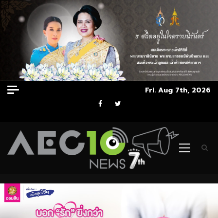
Skip
Fri. Aug 7th, 2026
to
Facebook
Twitter
content
Primary
Menu