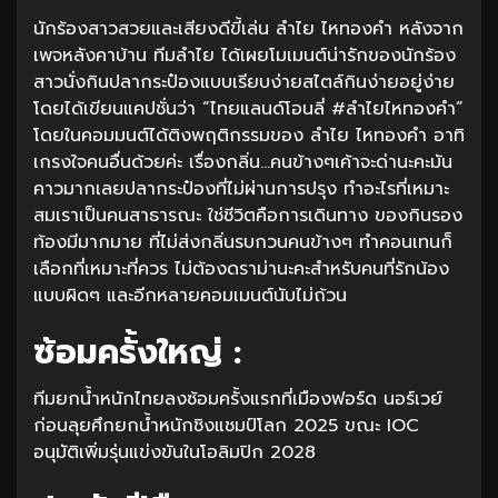
นักร้องสาวสวยและเสียงดีขี้เล่น ลำไย ไหทองคำ หลังจาก
เพจหลังคาบ้าน ทีมลำไย ได้เผยโมเมนต์น่ารักของนักร้อง
สาวนั่งกินปลากระป๋องแบบเรียบง่ายสไตล์กินง่ายอยู่ง่าย
โดยได้เขียนแคปชั่นว่า “ไทยแลนด์โอนลี่ #ลําไยไหทองคํา”
โดยในคอมมนต์ได้ติงพฤติกรรมของ ลำไย ไหทองคำ อาทิ
เกรงใจคนอื่นด้วยค่ะ เรื่องกลิ่น…คนข้างๆเค้าจะด่านะคะมัน
คาวมากเลยปลากระป๋องที่ไม่ผ่านการปรุง ทำอะไรที่เหมาะ
สมเราเป็นคนสาธารณะ ใช่ชีวิตคือการเดินทาง ของกินรอง
ท้องมีมากมาย ที่ไม่ส่งกลิ่นรบกวนคนข้างๆ ทำคอนเทนก็
เลือกที่เหมาะที่ควร ไม่ต้องดราม่านะคะสำหรับคนที่รักน้อง
แบบผิดๆ และอีกหลายคอมเมนต์นับไม่ถ้วน
ซ้อมครั้งใหญ่ :
ทีมยกน้ำหนักไทยลงซ้อมครั้งแรกที่เมืองฟอร์ด นอร์เวย์
ก่อนลุยศึกยกน้ำหนักชิงแชมป์โลก 2025 ขณะ IOC
อนุมัติเพิ่มรุ่นแข่งขันในโอลิมปิก 2028