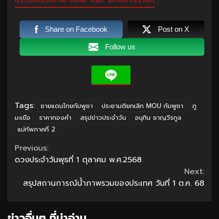
Share on Facebook
Post on X
Follow us
Tags:
ชายแดนไทยกัมพูชา
ประชามติยกเลิก MOU กัมพูชา
ภู
มะเขือ
ราคาทองคำ
สรุปข่าวประจำวัน
อนุทิน ชาญวีรกูล
แม่ทัพภาคที่ 2
Continue
Previous:
ดวงประจำวันพุธที่ 1 ตุลาคม พ.ศ.2568
Reading
Next:
สรุปสถานการณ์น้ำภาพรวมของประเทศ วันที่ 1 ต.ค. 68
ข่าวอื่นๆ ที่น่าอ่าน