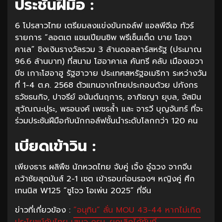
ประชันฝีมือ :
6 โปรสาวไทย เตรียมลงแข่งขันกอล์ฟ แอลพีจีเอ ทัวร์
รายการ “ลอตเต แชมเปียนชิพ พรีเซ็นเต็ด บาย โฮอา
คาเล” ชิงเงินรางวัลรวม 3 ล้านดอลลาร์สหรัฐ (ประมาณ
96.6 ล้านบาท) ที่สนาม โฮอาคาเล คันทรี คลับ เมืองเอวา
บีช เกาะโฮอาฮู รัฐฮาวาย ประเทศสหรัฐอเมริกา ระหว่างวัน
ที่ 1-4 ต.ค. 2568 ตัวแทนจากไทยประกอบด้วย ปภังกร
ธวัชธนกิจ, ปาจรีย์ อนันต์นฤการ, อาภิชญา ยุบล, จัสมิน
สุวัณณะปุระ, พรอนงค์ เพชรล้ำ และ จารวี บุญจันทร์ ที่จะ
ร่วมประชันฝีมือกับนักกอล์ฟชั้นนำระดับโลกกว่า 120 คน
เบียดเข้าวิน :
เพียงธาร ผลิพืช นักหวดไทย จับคู่ เจิ้ง อู๋ฉวง จากจีน
คว้าชัยสุดมันส์ 2-1 เซต เข้ารอบก่อนรองฯ หญิงคู่ ศึก
เทนนิส W125 “ซูโจว โอเพ่น 2025” ที่จีน
ข่าวที่เกี่ยวข้อง :
“อนุทิน” ลั่น MOU 43-44 หากไม่เกิด
ประโยชน์กับไทย เสนอ ครม. ยกเลิกได้ทันที