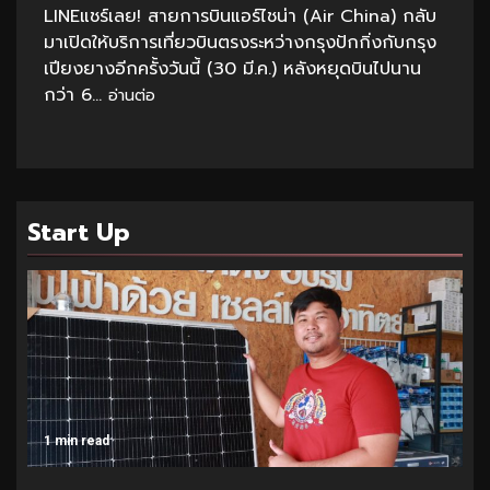
LINEแชร์เลย! สายการบินแอร์ไชน่า (Air China) กลับ
มาเปิดให้บริการเที่ยวบินตรงระหว่างกรุงปักกิ่งกับกรุง
เปียงยางอีกครั้งวันนี้ (30 มี.ค.) หลังหยุดบินไปนาน
กว่า 6...
อ่านต่อ
Start Up
1 min read