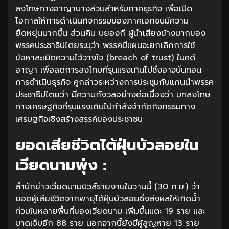
ลงโทษทางอาญาบางส่วนสำหรับภาคธุรกิจ เพื่อเปิด
โอกาสให้การดำเนินกิจกรรมของภาคเอกชนมีความ
ยืดหยุ่นมากขึ้น ส่วนคิม บยองกี ผู้นำเสียงข้างมากของ
พรรคประชาธิปไตยระบุว่า พรรคมีแผนจะยกเลิกการใช้
ข้อหาละเมิดความไว้วางใจ (breach of trust) ในคดี
อาญา เพื่อลดการลงโทษที่รุนแรงเกินไปซึ่งอาจบั่นทอน
การดำเนินธุรกิจ คูกล่าวระหว่างการประชุมกับแกนนำพรรค
ประชาธิปไตยว่า มีความกังวลอย่างต่อเนื่องว่า บทลงโทษ
ทางเศรษฐกิจที่รุนแรงเกินไปกำลังจำกัดกิจกรรมทาง
เศรษฐกิจเชิงสร้างสรรค์ของประชาชน
ยอดเสียชีวิตไต้ฝุ่นบัวลอยใน
เวียดนามพุ่ง :
สำนักข่าวเวียดนามนิวส์รายงานในวานนี้ (30 ก.ย.) ว่า
ยอดผู้เสียชีวิตจากพายุไต้ฝุ่นบัวลอยซึ่งส่งผลให้เกิดน้ำ
ท่วมในหลายพื้นที่ของเวียดนาม เพิ่มขึ้นแตะ 19 ราย และ
บาดเจ็บอีก 88 ราย นอกจากนี้ยังมีผู้สูญหาย 13 ราย