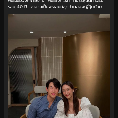
พระบรมวงศ์ฝ่ายชาย “พระองค์แรก” ที่บรรลุนิติภาวะใน
รอบ 40 ปี และอาจเป็นพระองค์สุดท้ายของญี่ปุ่นด้วย