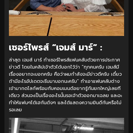
เซอร์ไพรส์ “เจมส์ มาร์” :
ล่าสุด เจมส์ มาร์ ทำเซอร์ไพรส์แฟนคลับด้วยการประกาศ
ข่าวดี โดยในคลิปเจ้าตัวได้บอกไว้ว่า “ทุกคนครับ เจมส์มี
เรื่องอยากจะบอกครับ คือว่าผมกำลังจะมีข่าวดีครับ เดี๋ยว
ถ้ามีอะไรอัปเดตจะรีบมาบอกนะครับ“ ทำเอาแฟนคลับต่าง
เข้ามากดไลก์พร้อมกับคอมเมนต์อยากรู้กันยกใหญ่เลยที
เดียว ส่วนจะเป็นเรื่องอะไรนั้นรอเจ้าตัวออกมาเฉลย และจะ
ทำให้แฟนๆได้เฮกันดังๆ และได้แสดงความยินดีกันหรือไม่
รอเลย