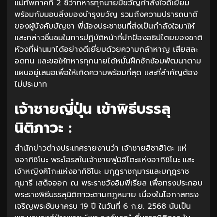
แม่ทัพภาคที่ 2 ชี้ว่าทหารทุกนายมีขวัญกำลังใจดีเยี่ยม
พร้อมกับมอบสิ่งของบำรุงขวัญ รวมถึงความปรารถนาดี
ของผู้บังคับบัญชา พี่น้องประชาชนที่ส่งเป็นกำลังใจมาให้
และกล่าวชื่นชมในการปฏิบัติหน้าที่ปกป้องอธิปไตยของชาติ
ห้วงที่ผ่านมาได้อย่างดีเยี่ยมด้วยความกล้าหาญ เสียสละ
อดทน และขอให้ทหารทุกนายได้หมั่นฝึกซักซ้อมพัฒนาตาม
แผนอยู่เสมอเพื่อให้เกิดความพร้อมที่สุด และที่สำคัญต้อง
ไม่ประมาท
เจ้าชายญี่ปุ่น เข้าพิธีบรรลุ
นิติภาวะ :
สำนักข่าวต่างประเทศรายงานว่า เจ้าชายฮิซาฮิโตะ แห่
งอากิชิโนะ พระโอรสในเจ้าชายฟูมิฮิโตะแห่งอากิชิโนะ และ
เจ้าหญิงคิโกะแห่งอากิชิโนะ มกุฎราชกุมารและมกุฎราช
กุมารี เสด็จออก ณ พระราชวังอิมพีเรียล เพื่อทรงประกอบ
พระราชพิธีบรรลุนิติภาวะตามกฎหมาย เนื่องในโอกาสทรง
เจริญพระชันษาครบ 19 ปี ในวันที่ 6 ก.ย. 2568 นับเป็น