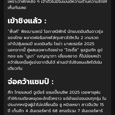
เพราะว่าพักหลัง ๆ เจ้าตัวไม่มีโมเมนต์หวานด้านความรักให้
เห็นกันเลย
เข้าชิงแล้ว :
“พิ้งค์” พิชฌามลณ์ โอภาสนิพัทธ์ นักแบดมินตันดาวรุ่ง
ของไทย ผงาดฟอร์มเทพไล่ทุบสาวไต้หวัน 2 เกมรวด
เข้าไปลุ้นแชมป์ แบดมินตัน ไชน่า มาสเตอร์ส 2025
นอกจากนี้ คู่ผสมเฉพาะกิจอย่าง “ไตเติ้ล” รุษฐนภัค อูป
ทอง และ “มูนา” เบญญาภา เอี่ยมสอาด ก็ไม่น้อยหน้า
คว้าชัยเหนือคู่แข่งจากจีนได้ ผ่านเข้าไปชิงชนะเลิศได้เช่น
เดียวกัน
จ่อคว้าแชมป์ :
ศึก ไทยแลนด์ จูเนียร์ แชมเปี้ยนชิพ 2025 เจอพายุฝน
ทำให้เกมต้องหยุดชะงักชั่วคราว แต่ยังแข่งจนจบทุกรุ่น ใน
ประเภทหญิงผู้นำไม่เปลี่ยนมือ ซู หนิงเหยา สาวจีนวัย 15
ปี เก็บอีก 4 อันเดอร์พาร์ 68 สกอร์รวม 7 อันเดอร์พาร์