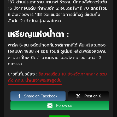
137 ด้านประเภทชาย คานาฟ ซัวฮาน นักกอล์ฟดาวรุ่งวัย
16 ปีจากอินเดีย ทำเพิ่มอีก 2 อันเดอร์พาร์ 70 สกอร์รวม
6 อันเดอร์พาร์ 138 จ่อแชมป์รายการนี้ทั้งคู่ มีแต้มทิ้ง
อันดับ 2 เท่ากันอยู่สองสโตรค
เหรียญแห่งน้ำตา :
พาร์ค ซิ-ฮุน อดีตนักชกทีมชาติเกาหลีใต้ คืนเหรียญทอง
โอลิมปิก 1988 ให้ รอย โจนส์ จูเนียร์ หลังไฟต์ชิงสุดค้าน
สายตาที่โซล ปิดตำนานดราม่ามวยโลกยาวนานกว่า 3
ทศวรรษ
ข่าวที่เกี่ยวข้อง :
รัฐบาลเตือน 10 จังหวัดภาคกลาง รวม
ถึง กทม. น้ำในเจ้าพระยาสูงขึ้น
Share on Facebook
Post on X
Follow us