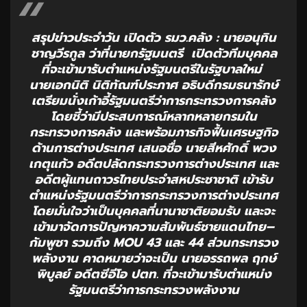
สรุปข่าวประจำวัน เปิดตัว รมว.คลัง : นายอนุทิน
ชาญวีรกูล ว่าที่นายกรัฐมนตรี เปิดตัวทีมบุคคล
ที่จะเข้ามารับตำแหน่งรัฐมนตรีในรัฐบาลใหม่
นายเอกนิติ นิติทัณฑ์ประภาศ อธิบดีกรมธนารักษ์
เตรียมนั่งเก้าอี้รัฐมนตรีว่าการกระทรวงการคลัง
โดยชี้ว่ามีประสบการณ์หลากหลายกรมใน
กระทรวงการคลัง และพร้อมภารกิจฟื้นเศรษฐกิจ
ด้านการต่างประเทศ เสนอชื่อ นายสีหศักดิ์ พวง
เกตุแก้ว อดีตปลัดกระทรวงการต่างประเทศ และ
อดีตผู้แทนถาวรไทยประจำสหประชาชาติ เข้ารับ
ตำแหน่งรัฐมนตรีว่าการกระทรวงการต่างประเทศ
โดยมั่นใจว่าเป็นบุคคลที่นานาชาติยอมรับ และจะ
เข้ามาจัดการปัญหาความสัมพันธ์ชายแดนไทย–
กัมพูชา รวมถึง MOU 43 และ 44 ส่วนกระทรวง
พลังงาน คาดหมายว่าจะเป็น นายอรรถพล ฤกษ์
พิบูลย์ อดีตซีอีโอ ปตท. ที่จะเข้ามารับตำแหน่ง
รัฐมนตรีว่าการกระทรวงพลังงาน