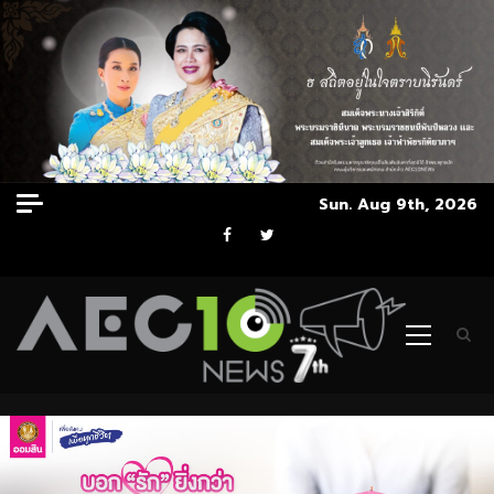
Skip
Sun. Aug 9th, 2026
to
Facebook
Twitter
content
Primary
Menu