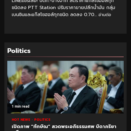
LINEแชร์เลย! ปตท.-บางจาก ลดราคาแก๊สโซฮอล์ทุก
ชนิดลง PTT Station ปรับราคาขายปลีกน้ำมัน กลุ่ม
เบนซินและแก๊สโซฮอล์ทุกชนิด ลดลง 0.70...
อ่านต่อ
Politics
1 min read
HOT NEWS
POLITICS
เปิดภาพ “ทักษิณ” สวดพระอภิธรรมศพ บิดาภริยา