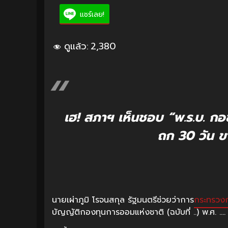
แชร์เลย!
ดูแล้ว:
2,380
เฮ! สภาฯ เห็นชอบ “พ.ร.บ. กอ
ถก 30 วัน 
นายเผ่าภูมิ โรจนสกุล รัฐมนตรีช่วยว่าการ
กระทรวง
บัญญัติกองทุนการออมแห่งชาติ (ฉบับที่ ..) พ.ศ. ….