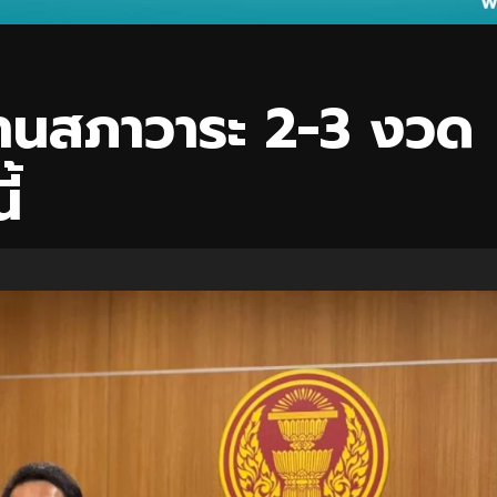
านสภาวาระ 2-3 งวด
้