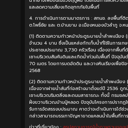
น้ำที่อาจเพิ่มขึ้นในช่วงฤดูฝน โดยเน้นการลดความ
และลดความเสี่ยงเกิดอุทกภัยในพื้นที่
4. การดำเนินการตามมาตรการ : สทนช. ลงพื้นที่ติ
ต.โพธิ์ชัย และ ต.บ้านขาม อ.เมืองหนองบัวลำภู จ.หน
(1) ติดตามความก้าวหน้าประตูระบายน้ำลำพะเนียง (ห
จำนวน 4 บาน ซึ่งเป็นแหล่งกักเก็บน้ำที่ใช้ในการเ
ประชาชนประมาณ 3,730 ครัวเรือน เนื่องจากพื้นที่
เซาะบริเวณสันคันดินและเกิดน้ำท่วมในพื้นที่ ปัจจ
70 เมตร โดยการบดอัดดิน และวางหินเรียงเพื่อป้อง
2568
(2) ติดตามความก้าวหน้าประตูระบายน้ำลำพะเนียง 
เนื่องจากฝายน้ำล้นที่ก่อสร้างมาตั้งแต่ปี 2536 ถู
เซาะบริเวณริมตลิ่งและถนนสาธารณะ ทั้งนี้ กรมช
ฝั่งขวาบริเวณบ้านปู่หลอด ปัจจุบันโครงการปราก
รับการจัดสรรงบประมาณ คาดว่าจะดำเนินการได้ช
กล่าวสามารถบรรเทาปัญหาขาดแคลนน้ำในพื้นที่การ
ข่าวที่เกี่ยวข้อง :
สรุปสถานการณ์น้ำภาพรวมของประเ