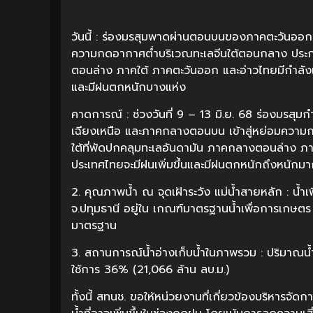
วันนี้ : ร่องมรสุมพาดผ่านตอนบนของภาคตะวันออก
ความกดอากาศต่ำบริเวณทะเลจีนใต้ตอนกลาง ประก
ตอนล่าง ภาคใต้ ภาคตะวันออก และอ่าวไทยมีกำลังแร
และมีฝนตกหนักบางแห่ง
คาดการณ์ : ช่วงวันที่ 9 – 13 มิ.ย. 68 ร่องมรส
เฉียงเหนือ และภาคกลางตอนบน เข้าสู่หย่อมความ
ใต้ที่พัดปกคลุมทะเลอันดามัน ภาคกลางตอนล่าง ภาค
ประเทศไทยจะมีฝนเพิ่มขึ้นและมีฝนตกหนักถึงหนักม
2. คุณภาพน้ำ ณ จุดเฝ้าระวัง แม่น้ำสายหลัก : น้ำ
จ.ปทุมธานี อยู่ใน เกณฑ์มาตรฐานน้ำเพื่อการเกษตร 
มาตรฐาน
3. สถานการณ์น้ำอ่างเก็บน้ำในภาพรวม : ปริมาณน้
ใช้การ 36% (21,066 ล้าน ลบ.ม.)
ทั้งนี้ สทนช. ขอให้หน่วยงานที่เกี่ยวข้องบริหาร