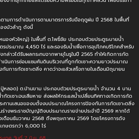
เสี่ยงจากอุทกภัยและเตรียมความพร้อมในทุกภาคส่วน เพื่อบรรเทา
ดตามการดำเนินการตามมาตรการรับมือฤดูฝน ปี 2568 ในพื้นที่
องบัวลำภู ดังนี้
นองหัวใหญ่) ในพื้นที่ ต.โพธิ์ชัย ประกอบด้วยประตูระบายน้ำ
กษตรประมาณ 4,450 ไร่ และรองรับน้ำเพื่อการอุปโภคบริโภคสำหรับ
ดังกล่าวได้รับผลกระทบจากพายุโนรูในปี 2565 ทำให้เกิดการกัด
ุบันดำเนินการซ่อมแซมคันดินบริเวณที่ถูกกัดเซาะความยาวประมาณ
กันการกัดเซาะตลิ่ง คาดว่าจะแล้วเสร็จภายในเดือนมิถุนายน
(ปู่หลอด) ต.บ้านขาม ประกอบด้วยประตูระบายน้ำ จำนวน 4 บาน
กน้ำกัดเซาะจนเสียหาย ส่งผลให้กระแสน้ำเปลี่ยนทิศทางเกิดการกัด
ลประทานเสนอของบตั้งงบประมาณโครงการป้องกันการกัดเซาะตลิ่ง
ฏในร่างพระราชบัญญัติงบประมาณรายจ่ายประจำปี 2569 หากได้
่วงเดือนธันวาคม 2568 ถึงพฤษภาคม 2569 โดยโครงการดัง
เกษตรกว่า 6,000 ไร่
ทศ วันที่ 7 มิ.ย. 68