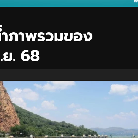
น้ำภาพรวมของ
ิ.ย. 68