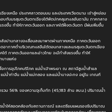
เฉียงเหนือ ประเทศลาวตอนบน และประเทศเวียดนาม เข้าสู่หย่อม
อบกับมรสุมตะวันตกเฉียงใต้พัดปกคลุมทะเลอันดามัน ภาคกลาง
งขึ้น ทำให้ภาคตะวันออก และภาคใต้ฝั่งตะวันตก มีฝนเพิ่มขึ้น
ุมกำลังปานกลางจะเลื่อนลงมาพาดผ่านภาคเหนือ ภาคตะวันออก
กดอากาศต่ำบริเวณทะเลจีนใต้ตอนกลางและมรสุมตะวันตกเฉียง
ใต้ ภาคตะวันออกและอ่าวไทย จะมีกำลังแรงขึ้น ทำให้
ากบางแห่ง
เพื่อการอุปโภคบริโภค แม่น้ำเจ้าพระยา ณ สถานีสูบน้ำสำแล
แม่น้ำท่าจีน แม่น้ำแม่กลอง และแม่น้ำบางปะกง อยู่ใน เกณฑ์
ำรวม 56% ของความจุเก็บกัก (45,183 ล้าน ลบ.ม.) ปริมาณน้ำ
จัดการน้ำให้สอดคล้องกับสถานการณ์ และเตรียมแผนรองรับปริมาณ