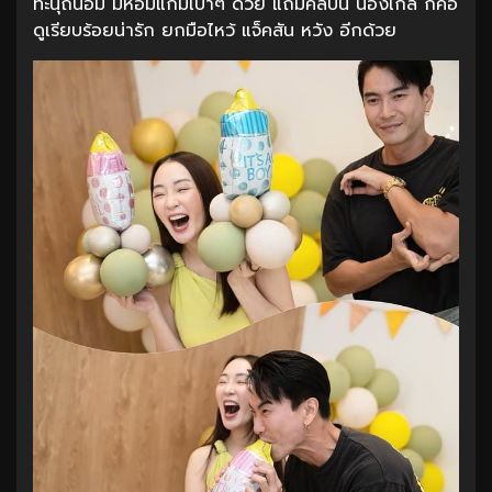
ทะนุถนอม มีหอมแก้มเบาๆ ด้วย แถมคลิปนี้ น้องเกล ก็คือ
ดูเรียบร้อยน่ารัก ยกมือไหว้ แจ็คสัน หวัง อีกด้วย