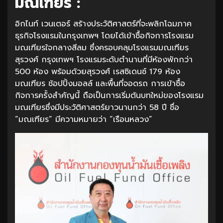
มณเฑียร :
อิกไนท์ เวนเตอร์​ สร้างประวัติศาสตร์ที่จะพลิกโฉมภาค
ธุรกิจโรงแรมในกรุงเทพฯ โดยได้เข้าซื้อกิจการโรงแรม
มณเฑียรใจกลางสีลม ซึ่งครอบคลุมโรงแรมมณเฑียร
สุรวงศ์ กรุงเทพฯ โรงแรมระดับตำนานที่มีห้องพักกว่า
500 ห้อง พร้อมด้วยสุรวงศ์ เรสซิเดนซ์ 179 ห้อง
มณเฑียร ช้อปปิ้งมอลล์ และพื้นที่จอดรถ การเข้าซื้อ
กิจการครั้งสำคัญนี้ ถือเป็นการเริ่มต้นบทใหม่ของโรงแรม
มณเฑียรซึ่งมีประวัติศาสตร์ยาวนานกว่า 58 ปี ชื่อ
“มณเฑียร” มีความหมายว่า “เรือนหลวง”