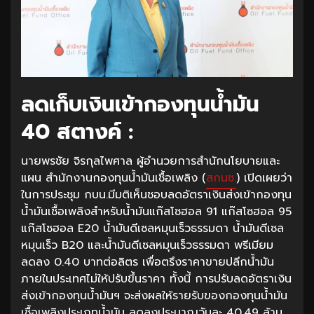
ลดเก็บเงินเข้ากองทุนน้ำมัน
40 สตางค์ :
นายพรชัย จิรกุลไพศาล ผู้อำนวยการสำนักนโยบายและ
แผน สำนักงานกองทุนน้ำมันเชื้อเพลิง (
สกนช.
) เปิดเผยว่า
ในการประชุม กบน.มีมติเห็นชอบลดอัตราเงินส่งเข้ากองทุน
น้ำมันเชื้อเพลิงสำหรับน้ำมันแก๊สโซฮอล 91 แก๊สโซฮอล 95
แก๊สโซฮอล E20 น้ำมันดีเซลหมุนเร็วธรรมดา น้ำมันดีเซล
หมุนเร็ว B20 และน้ำมันดีเซลหมุนเร็วธรรมดา พรีเมียม
ลดลง 0.40 บาทต่อลิตร เพื่อตรึงราคาขายปลีกน้ำมัน
ภายในประเทศไม่ให้ปรับขึ้นราคา ทั้งนี้ การปรับลดอัตราเงิน
ส่งเข้ากองทุนน้ำมันฯ จะส่งผลให้รายรับของกองทุนน้ำมัน
เชื้อเพลิงประเภทน้ำมัน ลดลงประมาณวันละ 40.49 ล้าน