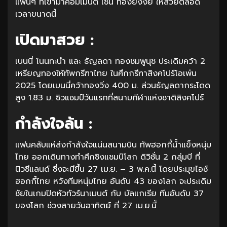
แฟนๆ ที่เข้ามาคอมเมนต์ เช่น ท้องยังงัย ให้สวยตลอด
เวลาขนาดนี้
เปิดมาสวย :
เบนนี่ โนนทะนำ และ ธัญลดา ทองชมพูนุช ประเดิมคว้า 2
เหรียญทองให้ทัพกรีฑาไทย ในศึกกรีฑาสิงคโปร์โอเพ่น
2025 โดยเบนนี่คว้าทองวิ่ง 400 ม. ส่วนธัญลดากระโดด
สูง 1.83 ม. ซิวแชมป์วันแรกที่สนามกีฬาแห่งชาติสิงคโปร์
กำลังใจล้น :
แฟนคลับแห่ส่งกำลังใจแน่นสนามบิน ทัพฮอกกี้น้ำแข็งหนุ่ม
ไทย ออกเดินทางทำศึกชิงแชมป์โลก ดิวิชั่น 2 กลุ่มบี ที่
นิวซีแลนด์ ซึ่งจะมีขึ้น 27 เม.ย. – 3 พ.ค.นี้ โดยประมุขไอซ์
ฮอกกี้ไทย หวังทีมหนุ่มไทย อันดับ 43 ของโลก จะประเดิม
ชัยในเกมปิดหัวทัวร์นาเมนต์ กับ บัลแกเรีย ทีมอันดับ 37
ของโลก ช่วงสายวันอาทิตย์ ที่ 27 เม.ย.นี้