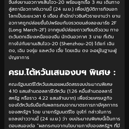
จีนส่งยานอวกาศเสินโจว-20 พร้อมลูกเรือ 3 คน เดินทาง
สู่สถานีอวกาศในวานนี้ (24 เม.ย.) เพื่อปฏิบัติภารกิจนอก
โลกเป็นระยะเวลา 6 เดือน สำนักข่าวซินหัวรายงานว่า ยาน
อวกาศถูกปล่อยขึ้นไปพร้อมกับจรวดขนส่งลองมาร์ช 2F
(Long March-2F) จากศูนย์ปล่อยดาวเทียมจิ่วฉวน ทาง
ตะวันตกเฉียงเหนือของจีน นักบินอวกาศ 3 นาย ที่เดิน
ทางไปกับยานเสินโจว-20 (Shenzhou-20) ได้แก่ เฉิน
ตง, เฉิน จงรุ่ย และหวัง เจี๋ย โดยเฉิน ตง จะอยู่ในฐานะผู้
บัญชาการ
ครม.ไต้หวันเสนองบฯ พิเศษ :
คณะรัฐมนตรีไต้หวันเสนอแผนจัดสรรงบประมาณพิเศษ
4.10 แสนล้านดอลลาร์ไต้หวัน (1.26 หมื่นล้านดอลลาร์
สหรัฐ หรือราว 4.22 แสนล้านบาท) เพื่อช่วยเศรษฐกิจ
ของไต้หวันรับมือกับผลกระทบจากมาตรการภาษีศุลกากร
ของสหรัฐฯ โดย นายกรัฐมนตรีโช จุงไท่ กล่าวในการ
แถลงข่าววานนี้ (24 เม.ย.) ว่า งบประมาณพิเศษนี้เป็นการ
ตอบสนองต่อ “ผลกระทบจากนโยบายภาษีของสหรัฐฯ ที่มี