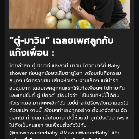
“ตู่-มาวิน” เฉลยเพศลูกกับ
แก๊งเพื่อน :
โดยล่าสด ตู่ ปิยวดี และสามี มาวิน ได้จัดปาร์ตี้ Baby
shower ก่อนลูกน้อยจะลืมตาดูโลก พร้อมกับกิจกรรม
สนุกๆ เรียกรอยยิ้ม เสียงหัวเราะ งานเล็กๆ แต่น่ารัก
อบอุ่นมาก เฉลยเพศลูกคนแรกให้แก๊งเพื่อนๆ ได้ทายกัน
และแคปชั่นที่ ตู่ ปิยวดี เขียนไว้ว่า “เป็นวันที่หมี่มี๊ได้ยิ้ม
หัวเราะเยอะมากๆๆๆอีก1วัน เบบี๋น่าจะได้รับพลังความสุขไป
ด้วยแน่ๆ งานนี้ เพื่อนๆทำเองทุกอย่าง ตั้งแต่จัดร้าน จัด
ดอกไม้ ทำขนม เย็บโมบาย ปะปี๊ช่วยเป่าลูกโป่งด้วย เพราะ
ไปถึงเป็นคนแรก จนเพื่อนตั้งตัวไม่ทัน
@mawinwadeebaby #MawinWadeeBaby” และ