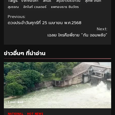
Tags:
ราคาทองคำ
สกนช.
สรุปข่าวประจำวัน
สุเทพ เทือก
สุบรรณ
อิกไนท์ เวนเตอร์
แพทองธาร ชินวัตร
Continue
Previous:
ดวงประจำวันศุกร์ที่ 25 เมษายน พ.ศ.2568
Reading
Next:
เฉลย ใครคือพี่ชาย “กัน จอมพลัง”
ข่าวอื่นๆ ที่น่าอ่าน
1 min read
NATIONAL
HOT NEWS