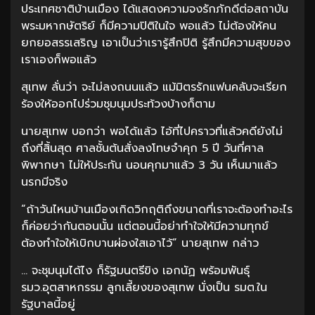
ประเทศชาติบ้านเมือง ได้แสดงความจงรักภักดีต่อสถาบัน
พระมหากษัตริย์ ก็มีความปิติในใจ พอแล้ว ไม่ต้องให้คน
ยกยอสรรเสริญ เอาเป็นว่าเรารู้สึกปิติ รู้สึกมีความสุขของ
เราเองก็พอแล้ว
สุเทพ ลั่นว่า จะไม่ลงถนนแล้ว แม้มิตรรักแฟนคลับจะเรียก
ร้องให้ออกไปร่วมชุมนุมประท้วงบ้างก็ตาม
นายสุเทพ บอกว่า พอได้แล้ว ไอ้ที่ไปคราวที่แล้วคดียังไม่
ถึงที่สิ้นสุด ศาลชั้นต้นสั่งลงโทษจำคุก 5 ปี วันที่ศาล
พิพากษา ไม่ให้ประกัน นอนคุกมาแล้ว 3 วัน เห็นมาแล้ว
นรกมีจริง
“ถ้าวันไหนบ้านเมืองเกิดวิกฤติถึงขนาดที่เราจะต้องทำอะไร
ก็ค่อยว่ากันตอนนั้น แต่ตอนนี้อย่าทำใจให้มีความทุกข์
ต้องทำใจให้เบิกบานผ่องใสเอาไว้” นายสุเทพ กล่าว
… จะชุมนุมได้ไง ก็รัฐมนตรีขิง เอกนัฏ พร้อมพันธุ์
รมว.อุตสาหกรรม ลูกเลี้ยงของสุเทพ นั่งเป็น รมต.ใน
รัฐบาลนี้อยู่