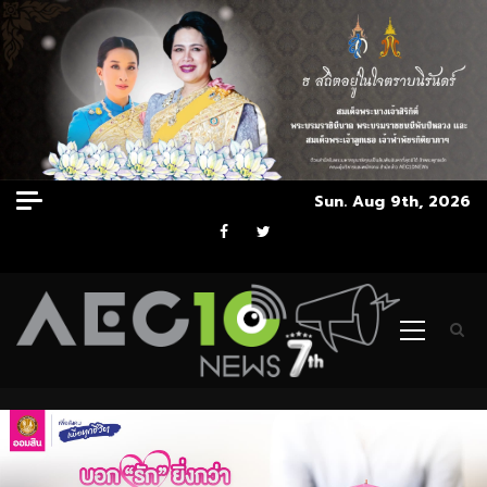
Skip
Sun. Aug 9th, 2026
to
Facebook
Twitter
content
Primary
Menu