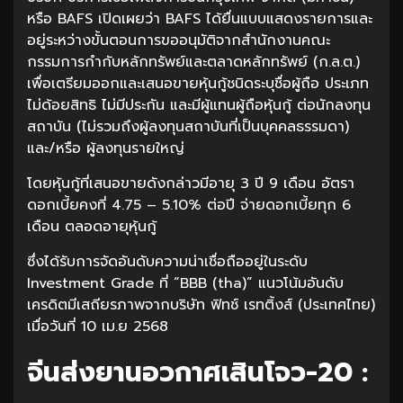
หรือ BAFS เปิดเผยว่า BAFS ได้ยื่นแบบแสดงรายการและ
อยู่ระหว่างขั้นตอนการขออนุมัติจากสำนักงานคณะ
กรรมการกำกับหลักทรัพย์และตลาดหลักทรัพย์ (ก.ล.ต.)
เพื่อเตรียมออกและเสนอขายหุ้นกู้ชนิดระบุชื่อผู้ถือ ประเภท
ไม่ด้อยสิทธิ ไม่มีประกัน และมีผู้แทนผู้ถือหุ้นกู้ ต่อนักลงทุน
สถาบัน (ไม่รวมถึงผู้ลงทุนสถาบันที่เป็นบุคคลธรรมดา)
และ/หรือ ผู้ลงทุนรายใหญ่
โดยหุ้นกู้ที่เสนอขายดังกล่าวมีอายุ 3 ปี 9 เดือน อัตรา
ดอกเบี้ยคงที่ 4.75 – 5.10% ต่อปี จ่ายดอกเบี้ยทุก 6
เดือน ตลอดอายุหุ้นกู้
ซึ่งได้รับการจัดอันดับความน่าเชื่อถืออยู่ในระดับ
Investment Grade ที่ “BBB (tha)” แนวโน้มอันดับ
เครดิตมีเสถียรภาพจากบริษัท ฟิทช์ เรทติ้งส์ (ประเทศไทย)
เมื่อวันที่ 10 เม.ย 2568
จีนส่งยานอวกาศเสินโจว-20 :