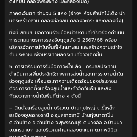
ตะเคียน คลองพระสะทึง และคลองโบด)
ภาคตะวันตก จำนวน 5 แห่ง (อ่างฯ ห้วยสำนักไม้เต็ง บ้า
นกระหร่างสาม คลองช่องลม คลองจะกระ และคลองบึง)
ทั้งนี้ สทนช. ขอความร่วมมือหน่วยงานที่เกี่ยวข้องดำเนิน
การตามมาตรการรองรับฤดูแล้ง ปี 2567/68 พร้อม
บริหารจัดการน้ำในพื้นที่ให้เหมาะสม และสร้างความเข้าใจ
กับประชาชนเพื่อบรรเทาผลกระทบที่อาจเกิดขึ้น
5. การเตรียมการรับมือภาวะน้ำแล้ง : กรมชลประทาน
ดำเนินการเพิ่มประสิทธิภาพการส่งน้ำและการระบายน้ำใน
ช่วงฤดูแล้ง เพื่อบรรเทาความเดือดร้อนของประชาชน
ด้วยการติดตั้งเครื่องสูบน้ำและกำจัดวัชพืช และสิ่ง
กีดขวางทางน้ำในพื้นที่ต่าง ๆ ดังนี้
– ติดตั้งเครื่องสูบน้ำ บริเวณ บ้านทุ่งใหญ่ ต.ขี้เหล็ก
อ.เมืองอุบลราชธานี จ.อุบลราชธานี บ้านทุ่งนาตาปิ่น
ต.ด่านช้าง อ.ด่านช้าง จ.สุพรรณบุรี ต.บางอ้อ อ.บ้านนา
จ.นครนายก และบริเวณฝายคลองตะแบก ต.เทพนิมิต