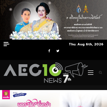
Skip
Thu. Aug 6th, 2026
to
Facebook
Twitter
content
Primary
Menu