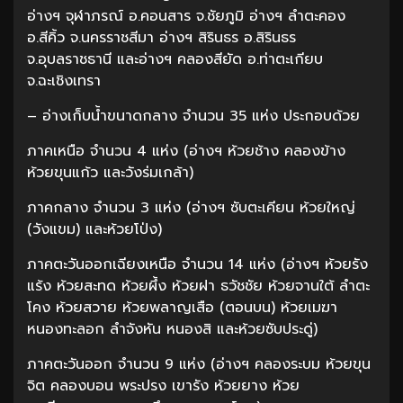
อ่างฯ จุฬาภรณ์ อ.คอนสาร จ.ชัยภูมิ อ่างฯ ลำตะคอง
อ.สีคิ้ว จ.นครราชสีมา อ่างฯ สิรินธร อ.สิรินธร
จ.อุบลราชธานี และอ่างฯ คลองสียัด อ.ท่าตะเกียบ
จ.ฉะเชิงเทรา
– อ่างเก็บน้ำขนาดกลาง จำนวน 35 แห่ง ประกอบด้วย
ภาคเหนือ จำนวน 4 แห่ง (อ่างฯ ห้วยช้าง คลองข้าง
ห้วยขุนแก้ว และวังร่มเกล้า)
ภาคกลาง จำนวน 3 แห่ง (อ่างฯ ซับตะเคียน ห้วยใหญ่
(วังแขม) และห้วยโป่ง)
ภาคตะวันออกเฉียงเหนือ จำนวน 14 แห่ง (อ่างฯ ห้วยรัง
แร้ง ห้วยสะทด ห้วยผึ้ง ห้วยฝา ธวัชชัย ห้วยจานใต้ ลำตะ
โคง ห้วยสวาย ห้วยพลาญเสือ (ตอนบน) ห้วยเมฆา
หนองทะลอก ลำจังหัน หนองสิ และห้วยซับประดู่)
ภาคตะวันออก จำนวน 9 แห่ง (อ่างฯ คลองระบม ห้วยขุน
จิต คลองบอน พระปรง เขารัง ห้วยยาง ห้วย