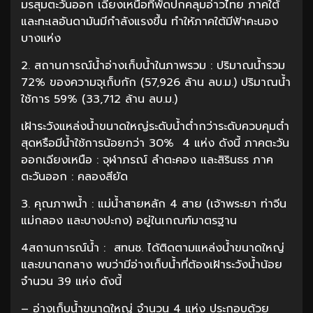
มรสุมตะวันออก เฉียงเหนือที่พัดปกคลุมอ่าวไทย ภาคใต้
และทะเลอันดามันมีกำลังแรงขึ้น ทำให้ภาคใต้มีฟ้าคะนอง
บางแห่ง
2. สถานการณ์น้ำอ่างเก็บน้ำในภาพรวม : ปริมาณน้ำรวม
72% ของความจุเก็บกัก (57,926 ล้าน ลบ.ม.) ปริมาณน้ำ
ใช้การ 59% (33,712 ล้าน ลบ.ม.)
เฝ้าระวังแหล่งน้ำขนาดใหญ่ระดับน้ำต่ำกว่าระดับควบคุมต่ำ
สุดหรือมีน้ำใช้การน้อยกว่า 30% 4 แห่ง ดังนี้ ภาคตะวัน
ออกเฉียงเหนือ : จุฬาภรณ์ ลำตะคอง และสิรินธร ภาค
ตะวันออก : คลองสียัด
3. คุณภาพน้ำ : แม่น้ำสายหลัก 4 สาย (เจ้าพระยา ท่าจีน
แม่กลอง และบางปะกง) อยู่ในเกณฑ์มาตรฐาน
4สถานการณ์น้ำ : สทนช. ได้ติดตามแหล่งน้ำขนาดใหญ่
และขนาดกลาง พบว่ามีอ่างเก็บน้ำที่ต้องเฝ้าระวังน้ำน้อย
จำนวน 39 แห่ง ดังนี้
– อ่างเก็บน้ำขนาดใหญ่ จำนวน 4 แห่ง ประกอบด้วย