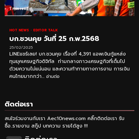
1 min read
HOT NEWS
EDITOR TALK
บก.ชวนคุย วันที่ 25 ก.พ.2568
25/02/2025
LINEแชร์เลย! บก.ชวนคุย เรื่องที่ 4,391 แอพเงินกู้แหล่ง
ทุนยุคเศรษฐกิจดิจิทัล ท่ามกลางภาวะเศรษฐกิจที่เต็มไป
ด้วยความไม่แน่นอน และความท้าทายทางการงาน การเงิน
คนไทยมากกว่า...
อ่านต่อ
ติดต่อเรา
สนใจร่วมงานกับเรา Aec10news.com คลิ๊กติดต่อเรา รับ
ซื้อ..รายงาน สกู๊ป บทความ รายได้สูง !!!