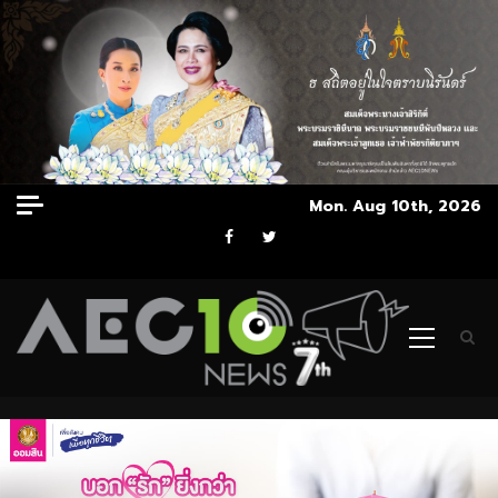
Skip
Mon. Aug 10th, 2026
to
Facebook
Twitter
content
Primary
Menu