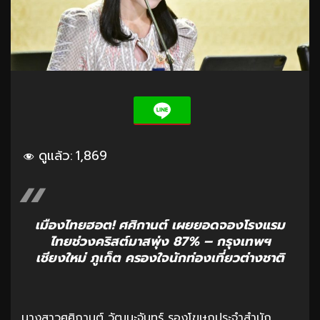
ดูแล้ว:
1,869
เมืองไทยฮอต! ศศิกานต์ เผยยอดจองโรงแรม
ไทยช่วงคริสต์มาสพุ่ง 87% – กรุงเทพฯ
เชียงใหม่ ภูเก็ต ครองใจนักท่องเที่ยวต่างชาติ
นางสาวศศิกานต์ วัฒนะจันทร์ รองโฆษกประจำสำนัก