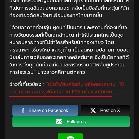
ประชากรส่วนใหญ่นับถือศาสนาพุทธ แต่เทศกาลคริสต์มาส
ที่เน้นการเฉลิมฉลองความสุข กลับเป็นปัจจัยที่กระตุ้นให้นัก
ท่องเที่ยวตัดสินใจมาเยือนประเทศไทยมากขึ้น
“ด้วยอากาศที่อบอุ่น ผู้คนที่เป็นมิตร และสถานที่ท่องเที่ยว
ทางวัฒนธรรมที่เป็นเอกลักษณ์ ทำให้ประเทศไทยเป็นจุด
หมายปลายทางที่ไม่ซ้ำใครสำหรับนักท่องเที่ยว โดย
กรุงเทพฯ เชียงใหม่ และภูเก็ต เป็นจุดหมายปลายทางยอด
นิยมในการเฉลิมฉลองเทศกาลคริสต์มาส ซึ่งเป็นโอกาสที่ดี
ในการดึงดูดนักท่องเที่ยวและสร้างรายได้ให้กับผู้ประกอบ
การโรงแรม” นางสาวศศิกานต์กล่าว
ข่าวที่เกี่ยวข้อง :
“เปิดไฟต้นคริสต์มาสไอคอนสยาม” ใช้
นวัตกรรมโซลาร์รูฟท็อปผสาน ESS ครั้งแรกในไทย
Share on Facebook
Post on X
Follow us