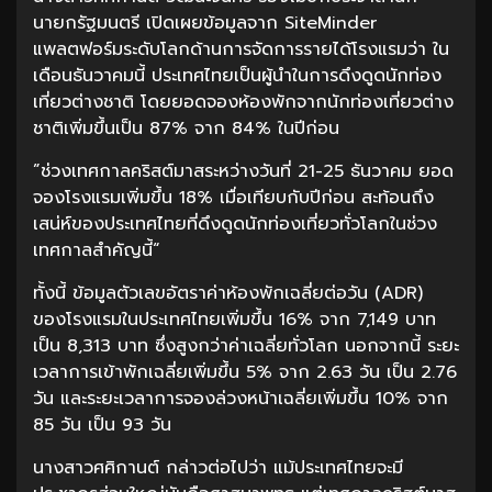
นายกรัฐมนตรี เปิดเผยข้อมูลจาก SiteMinder
แพลตฟอร์มระดับโลกด้านการจัดการรายได้โรงแรมว่า ใน
เดือนธันวาคมนี้ ประเทศไทยเป็นผู้นำในการดึงดูดนักท่อง
เที่ยวต่างชาติ โดยยอดจองห้องพักจากนักท่องเที่ยวต่าง
ชาติเพิ่มขึ้นเป็น 87% จาก 84% ในปีก่อน
”ช่วงเทศกาลคริสต์มาสระหว่างวันที่ 21-25 ธันวาคม ยอด
จองโรงแรมเพิ่มขึ้น 18% เมื่อเทียบกับปีก่อน สะท้อนถึง
เสน่ห์ของประเทศไทยที่ดึงดูดนักท่องเที่ยวทั่วโลกในช่วง
เทศกาลสำคัญนี้“
ทั้งนี้ ข้อมูลตัวเลขอัตราค่าห้องพักเฉลี่ยต่อวัน (ADR)
ของโรงแรมในประเทศไทยเพิ่มขึ้น 16% จาก 7,149 บาท
เป็น 8,313 บาท ซึ่งสูงกว่าค่าเฉลี่ยทั่วโลก นอกจากนี้ ระยะ
เวลาการเข้าพักเฉลี่ยเพิ่มขึ้น 5% จาก 2.63 วัน เป็น 2.76
วัน และระยะเวลาการจองล่วงหน้าเฉลี่ยเพิ่มขึ้น 10% จาก
85 วัน เป็น 93 วัน
นางสาวศศิกานต์ กล่าวต่อไปว่า แม้ประเทศไทยจะมี