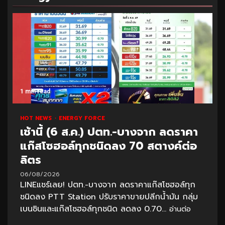
1 min read
HOT NEWS
ENERGY FORCE
เช้านี้ (6 ส.ค.) ปตท.-บางจาก ลดราคา
แก๊สโซฮอล์ทุกชนิดลง 70 สตางค์ต่อ
ลิตร
06/08/2026
LINEแชร์เลย! ปตท.-บางจาก ลดราคาแก๊สโซฮอล์ทุก
ชนิดลง PTT Station ปรับราคาขายปลีกน้ำมัน กลุ่ม
เบนซินและแก๊สโซฮอล์ทุกชนิด ลดลง 0.70...
อ่านต่อ