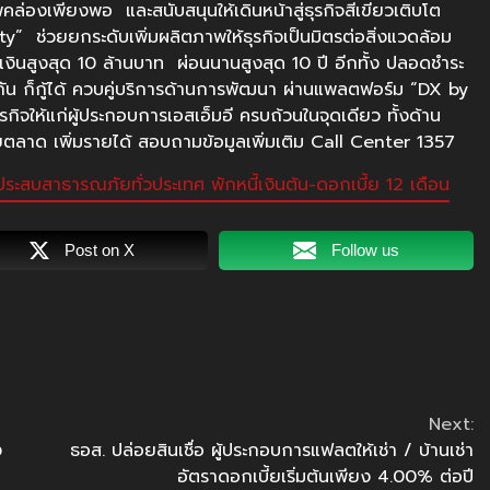
ล่องเพียงพอ และสนับสนุนให้เดินหน้าสู่ธุรกิจสีเขียวเติบโต
ity” ช่วยยกระดับเพิ่มผลิตภาพให้ธุรกิจเป็นมิตรต่อสิ่งแวดล้อม
เงินสูงสุด 10 ล้านบาท ผ่อนนานสูงสุด 10 ปี อีกทั้ง ปลอดชำระ
ระกัน ก็กู้ได้ ควบคู่บริการด้านการพัฒนา ผ่านแพลตฟอร์ม “DX by
จให้แก่ผู้ประกอบการเอสเอ็มอี ครบถ้วนในจุดเดียว ทั้งด้าน
ยตลาด เพิ่มรายได้ สอบถามข้อมูลเพิ่มเติม Call Center 1357
ระสบสาธารณภัยทั่วประเทศ พักหนี้เงินต้น-ดอกเบี้ย 12 เดือน
Post on X
Follow us
Next:
ง
ธอส. ปล่อยสินเชื่อ ผู้ประกอบการแฟลตให้เช่า / บ้านเช่า
อัตราดอกเบี้ยเริ่มต้นเพียง 4.00% ต่อปี