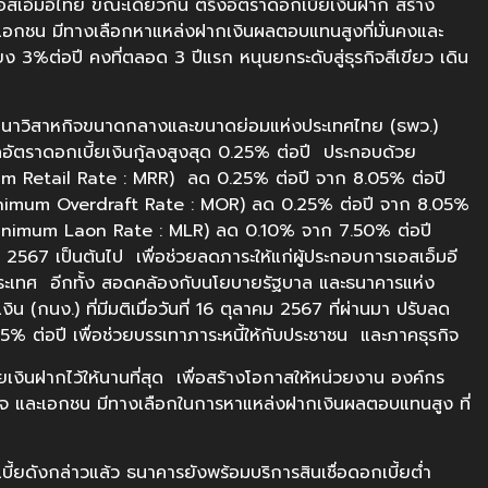
เอสเอ็มอีไทย ขณะเดียวกัน ตรึงอัตราดอกเบี้ยเงินฝาก สร้าง
เอกชน มีทางเลือกหาแหล่งฝากเงินผลตอบแทนสูงที่มั่นคงและ
ียง 3%ต่อปี คงที่ตลอด 3 ปีแรก หนุนยกระดับสู่ธุรกิจสีเขียว เดิน
ัฒนาวิสาหกิจขนาดกลางและขนาดย่อมแห่งประเทศไทย (ธพว.)
ัตราดอกเบี้ยเงินกู้ลงสูงสุด 0.25% ต่อปี ประกอบด้วย
nimum Retail Rate : MRR) ลด 0.25% ต่อปี จาก 8.05% ต่อปี
(Minimum Overdraft Rate : MOR) ลด 0.25% ต่อปี จาก 8.05%
่ำ (Minimum Laon Rate : MLR) ลด 0.10% จาก 7.50% ต่อปี
 2567 เป็นต้นไป เพื่อช่วยลดภาระให้แก่ผู้ประกอบการเอสเอ็มอี
ประเทศ อีกทั้ง สอดคล้องกับนโยบายรัฐบาล และธนาคารแห่ง
นง.) ที่มีมติเมื่อวันที่ 16 ตุลาคม 2567 ที่ผ่านมา ปรับลด
% ต่อปี เพื่อช่วยบรรเทาภาระหนี้ให้กับประชาชน และภาคธุรกิจ
งินฝากไว้ให้นานที่สุด เพื่อสร้างโอกาสให้หน่วยงาน องค์กร
กิจ และเอกชน มีทางเลือกในการหาแหล่งฝากเงินผลตอบแทนสูง ที่
ยดังกล่าวแล้ว ธนาคารยังพร้อมบริการสินเชื่อดอกเบี้ยต่ำ