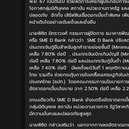
พ.ย. 67 เป็นต้นไป ช่วยลดภาระให้แก่ผู้ประกอบการ
โอกาสกลุ่มนิติบุคคล สถาบัน หน่วยงานภาครัฐ และ
ปลอดภัย อีกทั้ง เสิร์ฟสินเชื่อดอกเบี้ยต่ำพิเศษ เพ
หน้าเติบโตอย่างเข้มแข็งและยั่งยืน
นายพิชิต มิทราวงศ์ กรรมการผู้จัดการ ธนาคารพ
หรือ SME D Bank กล่าวว่า SME D Bank ปรับลดอ
ประเภทเงินกู้ยืมสำหรับลูกค้ารายย่อยชั้นดี (Mi
เหลือ 7.80% ต่อปี , ประเภทเงินเบิกเกินบัญชี 
ต่อปี เหลือ 7.80% ต่อปี และประเภทเงินกู้ขั้นต
เหลือ 7.40% ต่อปี มีผลตั้งแต่วันที่ 1 พฤศจิกายน
ไทย รวมถึง ช่วยกระตุ้นการขับเคลื่อนเศรษฐกิจใน
ประเทศไทย (ธปท.) โดยคณะกรรมการนโยบายการเงิน (ก
อัตราดอกเบี้ยนโยบาย จาก 2.50% ต่อปี เหลือ 2.25
ขณะเดียวกัน SME D Bank ยังจะตรึงอัตราดอกเบี้ยเ
กลุ่มนิติบุคคล สถาบัน หน่วยงานราชการ รัฐวิสาห
มีความมั่นคงและปลอดภัยสูงสุด
นายพิชิต กล่าวเสริมว่า นอกจากการลดอัตราดอกเบี้