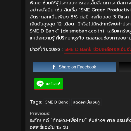
พิเศษ ช่วยให้ผู้ประกอบการเอสเอ็มอีลดภาระ มีสภาพค
อย่างยั่งยืน เช่น สินเชื่อ “SME Green Productiv
อัตราดอกเบี้ยเพียง 3% ต่อปี คงที่ตลอด 3 ปีแรก 
เงินต้นสูงสุด 12 เดือน มีหรือไม่มีหลักทรัพย์ค้ำป
SME D Bank” (dx.smebank.co.th) เสริมแกร่งธุรกิ
แหล่งความรู้ ที่ปรึกษาธุรกิจ ตลอดจนช่องทางขยา
ข่าวที่เกี่ยวข้อง :
SME D Bank ช่วยเหลือเอสเอ็มอีป
Share on Facebook
แชร์เลย!
Tags:
SME D Bank
ลดดอกเบี้ยเงินกู้
Continue
Previous:
ระทึก! คดี “ทักษิณ-เพื่อไทย” ล้มล้างฯ ศาล รธน.สั่
Reading
อสส.ชี้แจงใน 15 วัน