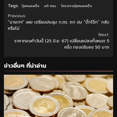
Tags:
ปุ๋ยคนละครึ่ง
มติ ครม.
โครงการปุ๋ยคนละครึ่ง
Continue
Previous:
“นายกฯ” เผย เตรียมประชุม ก.ตร. ถก ปม “บิ๊กโจ๊ก” กลับ
Reading
หรือไม่
Next:
ราคาทองคำวันนี้ (25 มิ.ย. 67) เปลี่ยนแปลงทั้งหมด 5
ครั้ง ทองปรับลง 50 บาท
ข่าวอื่นๆ ที่น่าอ่าน
1 min read