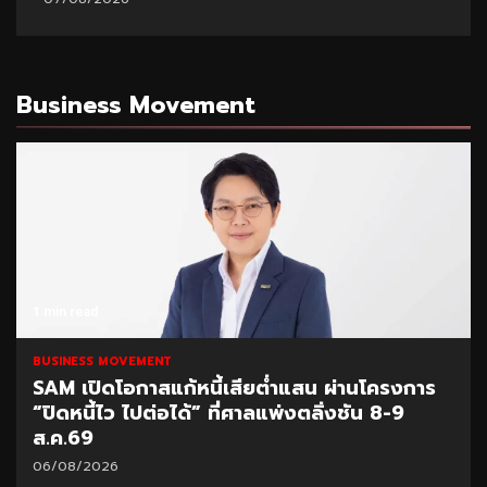
Business Movement
 min read
1 m
USINESS MOVEMENT
BU
AM เปิดโอกาสแก้หนี้เสียต่ำแสน ผ่านโครงการ
SC
ปิดหนี้ไว ไปต่อได้” ที่ศาลแพ่งตลิ่งชัน 8-9
20
.ค.69
04
6/08/2026