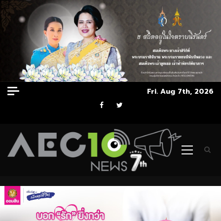
Skip
Fri. Aug 7th, 2026
to
Facebook
Twitter
content
Primary
Menu