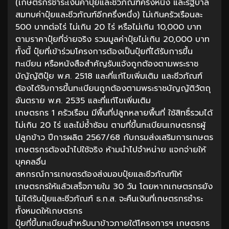
(เกษตรกรชำระเงินค่าปุ๋ยและชีวภัณฑ์ครึ่งหนึ่ง และรัฐบาล
สมทบค่าปุ๋ยและชีวภัณฑ์อีกครึ่งหนึ่ง) ไม่เกินครัวเรือนละ
500 บาทต่อไร่ ไม่เกิน 20 ไร่ หรือไม่เกิน 10,000 บาท
ตามราคาปุ๋ยที่จ่ายจริง รวมมูลค่าปุ๋ยไม่เกิน 20,000 บาท
ทั้งนี้ ปุ๋ยที่เข้าร่วมโครงการต้องเป็นปุ๋ยที่ได้รับการขึ้น
ทะเบียน หรือหนังสือสำคัญรับแจ้งถูกต้องตามพระราช
บัญัญัติปุ๋ย พ.ศ. 2518 และที่แก้ไขเพิ่มเติม และชีวภัณฑ์
ต้องได้รับการขึ้นทะเบียนถูกต้องตามพระราชบัญญัติวัตถุ
อันตราย พ.ศ. 2535 และที่แก้ไขเพิ่มเติม
เกษตรกร 1 ครัวเรือน มีพื้นที่ปลูกหลายพื้นที่ ใช้สิทธิ์รวมได้
ไม่เกิน 20 ไร่ และไม่ซ้ำซ้อน ตามที่ขึ้นทะเบียนเกษตรกรผู้
ปลูกข้าว ปีการผลิต 2567/68 กับกรมส่งเสริมการเกษตร
เกษตรกรต้องนำไปใช้จริง ห้ามนำไปจำหน่าย แจกจ่ายให้
บุคคลอื่น
สหกรณ์การเกษตรต้องส่งมอบปุ๋ยและชีวภัณฑ์ให้
เกษตรกรให้แล้วเสร็จภายใน 30 วัน โดยหากเกษตรกรยัง
ไม่ได้รับปุ๋ยและชีวภัณฑ์ ธ.ก.ส. จะคืนเงินที่เกษตรกรชำระ
ทั้งหมดให้เกษตรกร
ปุ๋ยที่ขึ้นทะเบียนสำหรับนาข้าวภายใต้โครงการฯ เกษตรกร