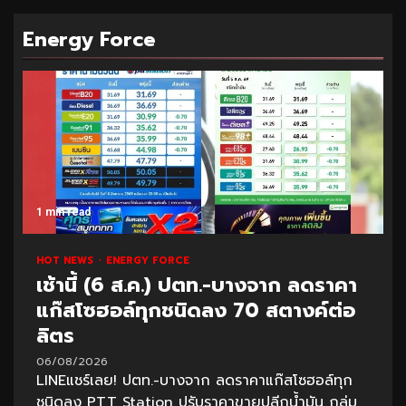
Energy Force
1 min read
HOT NEWS
ENERGY FORCE
เช้านี้ (6 ส.ค.) ปตท.-บางจาก ลดราคา
แก๊สโซฮอล์ทุกชนิดลง 70 สตางค์ต่อ
ลิตร
06/08/2026
LINEแชร์เลย! ปตท.-บางจาก ลดราคาแก๊สโซฮอล์ทุก
ชนิดลง PTT Station ปรับราคาขายปลีกน้ำมัน กลุ่ม