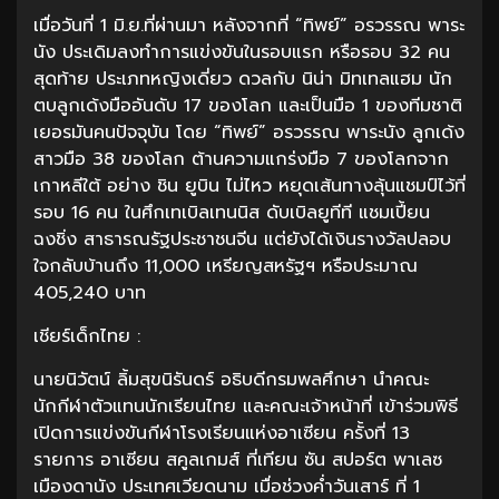
เมื่อวันที่ 1 มิ.ย.ที่ผ่านมา หลังจากที่ “ทิพย์” อรวรรณ พาระ
นัง ประเดิมลงทำการแข่งขันในรอบแรก หรือรอบ 32 คน
สุดท้าย ประเภทหญิงเดี่ยว ดวลกับ นิน่า มิทเทลแฮม นัก
ตบลูกเด้งมืออันดับ 17 ของโลก และเป็นมือ 1 ของทีมชาติ
เยอรมันคนปัจจุบัน โดย “ทิพย์” อรวรรณ พาระนัง ลูกเด้ง
สาวมือ 38 ของโลก ต้านความแกร่งมือ 7 ของโลกจาก
เกาหลีใต้ อย่าง ชิน ยูบิน ไม่ไหว หยุดเส้นทางลุ้นแชมป์ไว้ที่
รอบ 16 คน ในศึกเทเบิลเทนนิส ดับเบิลยูทีที แชมเปี้ยน
ฉงชิ่ง สาธารณรัฐประชาชนจีน แต่ยังได้เงินรางวัลปลอบ
ใจกลับบ้านถึง 11,000 เหรียญสหรัฐฯ หรือประมาณ
405,240 บาท
เชียร์เด็กไทย :
นายนิวัตน์ ลิ้มสุขนิรันดร์ อธิบดีกรมพลศึกษา นำคณะ
นักกีฬาตัวแทนนักเรียนไทย และคณะเจ้าหน้าที่ เข้าร่วมพิธี
เปิดการแข่งขันกีฬาโรงเรียนแห่งอาเซียน ครั้งที่ 13
รายการ อาเซียน สคูลเกมส์ ที่เทียน ซัน สปอร์ต พาเลซ
เมืองดานัง ประเทศเวียดนาม เมื่อช่วงค่ำวันเสาร์ ที่ 1