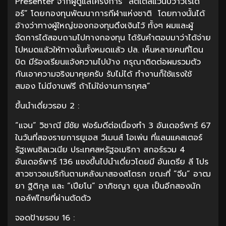
Presenter จากผู้ดูแลโครงการ “ลิตเติ้ลแว้นบีว้าวไรเด
อร์” โดยกองทุนพัฒนาการกีฬาแห่งชาติ โดยทางนั้นได้
อ้างว่าทางผู้ใหญ่ของกองทุนดึงเงินไว้ ทั้งๆ ผมและผู้
จัดการได้สอบถามไปทางกองทุน ได้รับคำตอบมาว่าได้จ่าย
ไปหมดแล้วให้ทางนั้นทั้งหมดแล้ว ปล. เห็นหลายคนที่โดน
บิด มีร้องเรียนแจ้งความไปบ้าง กรุณาติดต่อผมรวมตัว
กันเอาความจริงมาคุยครับ รับไม่ได้ ทำงานก็ใช้แรงใช้
สมอง ไม่มีงานฟรี ถ้าไม่ใช่งานการกุศล”
ขึ้นนำเดี่ยวรอบ 2 :
“แจน” วิชาณี มีชัย ฟอร์มดีต่อเนื่องทำ 3 อันเดอร์พาร์ 67
ในวันที่สองรายการยูเอส วีเมนส์ โอเพ่น ที่แลนแคสเตอร์
รัฐเพนซิลเวเนีย ประเทศสหรัฐอเมริกา สกอร์รวม 4
อันเดอร์พาร์ 136 แซงขึ้นไปนำเดี่ยวโดยมี อันเดรีย ลี โปร
สาวชาวอเมริกันตามหลังมาสองสโตรก ขณะที่ “จีน” อาฒ
ยา ฐิติกุล และ “เปียโน” อาภิชญา ยุบล เป็นอีกสองนัก
กอล์ฟไทยที่ผ่านตัดตัว
จอดป้ายรอบ 16 :