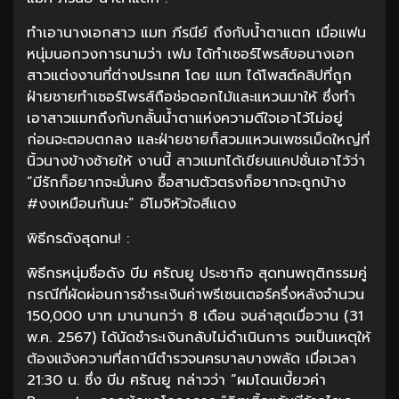
ทำเอานางเอกสาว แมท ภีรนีย์ ถึงกับน้ำตาแตก เมื่อแฟน
หนุ่มนอกวงการนามว่า เฟม ได้ทำเซอร์ไพรส์ขอนางเอก
สาวแต่งงานที่ต่างประเทศ โดย แมท ได้โพสต์คลิปที่ถูก
ฝ่ายชายทำเซอร์ไพรส์ถือช่อดอกไม้และแหวนมาให้ ซึ่งทำ
เอาสาวแมทถึงกับกลั้นน้ำตาแห่งความดีใจเอาไว้ไม่อยู่
ก่อนจะตอบตกลง และฝ่ายชายก็สวมแหวนเพชรเม็ดใหญ่ที่
นิ้วนางข้างซ้ายให้ งานนี้ สาวแมทได้เขียนแคปชั่นเอาไว้ว่า
“มีรักก็อยากจะมั่นคง ซื้อสามตัวตรงก็อยากจะถูกบ้าง
#งงเหมือนกันนะ” อีโมจิหัวใจสีแดง
พิธีกรดังสุดทน! :
พิธีกรหนุ่มชื่อดัง บีม ศรัณยู ประชากิจ สุดทนพฤติกรรมคู่
กรณีที่ผัดผ่อนการชำระเงินค่าพรีเซนเตอร์ครึ่งหลังจำนวน
150,000 บาท มานานกว่า 8 เดือน จนล่าสุดเมื่อวาน (31
พ.ค. 2567) ได้นัดชำระเงินกลับไม่ดำเนินการ จนเป็นเหตุให้
ต้องแจ้งความที่สถานีตำรวจนครบาลบางพลัด เมื่อเวลา
21:30 น. ซึ่ง บีม ศรัณยู กล่าวว่า “ผมโดนเบี้ยวค่า