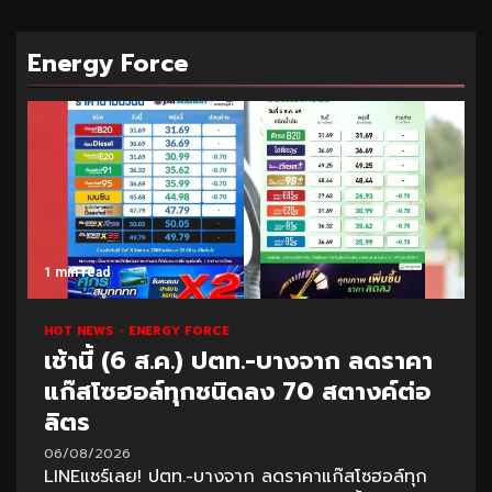
Energy Force
1 min read
HOT NEWS
ENERGY FORCE
เช้านี้ (6 ส.ค.) ปตท.-บางจาก ลดราคา
แก๊สโซฮอล์ทุกชนิดลง 70 สตางค์ต่อ
ลิตร
06/08/2026
LINEแชร์เลย! ปตท.-บางจาก ลดราคาแก๊สโซฮอล์ทุก