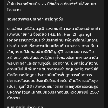
ขึ้นในประเทศไทยเมื่อ 25 ปีที่แล้ว สะท้อนว่าวันนี้สังคมมา
ไกลมาก
รองเลขาฯพระปกเกล้า หารือทูตจีน :
นายอิสระ เสรีวัฒนวุฒิ รองเลขาธิการสถาบันพระปกเกล้า
เข้าพบนายหาน จื้อเฉียง (H.E. Mr. Han Zhiqiang)
เอกอัครราชทูตจีนประจำประเทศไทย เพื่อหารือกันในหลาย
ประเด็น อาทิ เรื่องการเยี่ยมเยือนกัน และการแลกเปลี่ยน
ข้อมูลงานวิจัยของฝ่ายนิติบัญญัติ ตลอดจนการเสริม
สร้างความสัมพันธ์ของรัฐสภาทั้งสองประเทศผ่านสถาบัน
พระปกเกล้าและสถานทูตจีน นอกจากนี้ ยังหารือเกี่ยวกับ
ความเป็นไปได้ในการเดินทางตามคำเชิญของรัฐบาลจีนให้
นักศึกษาหลักสูตรประกาศนียบัตรชั้นสูงการเมืองการ
ปกครองในระบอบประชาธิปไตยสำหรับ นักบริหารระดับสูง
(ปปร.) รุ่นที่ 28 เข้าพบปะสมาชิกสภาและผู้บริหารระดับสูง
ของภาครัฐและเอกชนของประเทศจีนในห้วงปลายปี 2567
อีกด้วย
แมท ภีรนีย์ น้ำตาแตก :