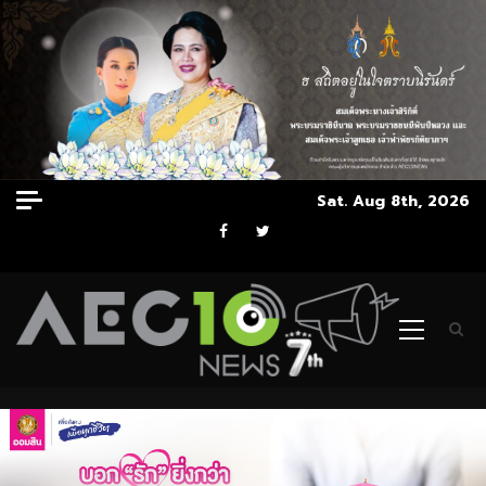
Skip
Sat. Aug 8th, 2026
to
Facebook
Twitter
content
Primary
Menu