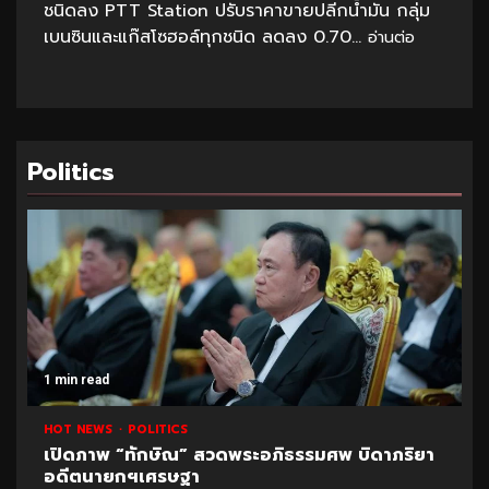
ชนิดลง PTT Station ปรับราคาขายปลีกน้ำมัน กลุ่ม
เบนซินและแก๊สโซฮอล์ทุกชนิด ลดลง 0.70...
อ่านต่อ
Politics
1 min read
HOT NEWS
POLITICS
เปิดภาพ “ทักษิณ” สวดพระอภิธรรมศพ บิดาภริยา
อดีตนายกฯเศรษฐา