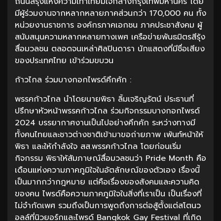
ถนนสีรุ้งแห่งความเท่าเทียมใจกลางกรุงเทพมหานคร โดย
มีผู้ร่วมงานจากหลากหลายภาคส่วนกว่า 170,000 คน ทั้ง
หน่วยงานราชการ องค์กรภาคเอกชน ภาคประชาสังคม ผู้
สนับสนุนความหลากหลายทางเพศ เครือข่ายพันธมิตรสีรุ้ง
สื่อมวลชน ตลอดจนเหล่าศิลปินดารา นักแสดงที่มีชื่อเสียง
ของประเทศไทย เข้าร่วมขบวน
ก้าวไกล ร่วมบางกอกไพรด์คึกคัก :
พรรคก้าวไกล นำโดยนายพิธา ลิ้มเจริญรัตน์ ประธานที่
ปรึกษาหัวหน้าพรรคก้าวไกล ร่วมกิจกรรมบางกอกไพรด์
2024 บรรยากาศงานเป็นไปอย่างคึกคัก ระหว่างทางมี
ทั้งคนไทยและชาวต่างชาติเข้ามาขอถ่ายภาพ เพ้นท์หน้าให้
พิธา และให้กำลังใจ สส.พรรคก้าวไกล โดยก่อนเริ่ม
กิจกรรม พิธาให้สัมภาษณ์สื่อมวลชนว่า Pride Month คือ
เดือนแห่งความภาคภูมิใจในอัตลักษณ์ของตัวเอง เรื่องนี้
เป็นมากกว่ากฎหมาย แต่คือเรื่องของสังคมและความคิด
ของคน ไพรด์คือความภาคภูมิใจในสิ่งที่เราเป็น เป็นเรื่องที่
ไม่จำกัดเพศ รวมถึงเป็นการพูดถึงการต่อสู้ตั้งแต่สโตนว
อลล์ที่นิวยอร์กและไพรด์ Bangkok Gay Festival ที่เกิด