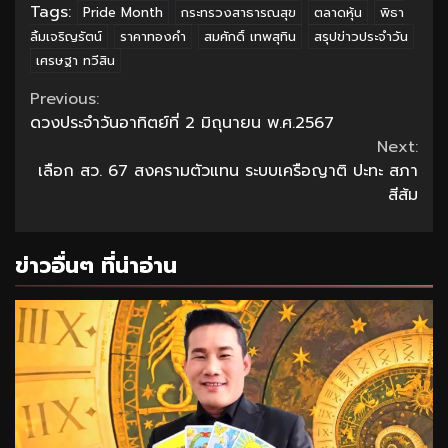
Tags:
Pride Month
กระทรวงสาธารณสุข
ตลาดหุ้น
พิธา
ลิ้มเจริญรัตน์
ราคาทองคำ
สมศักดิ์ เทพสุทิน
สรุปข่าวประจำวัน
เศรษฐา ทวีสิน
Continue
Previous:
ดวงประจำวันอาทิตย์ที่ 2 มิถุนายน พ.ศ.2567
Reading
Next:
เลือก สว. 67 สงครามตัวแทน ระบบเครือญาติ ปะทะ สภา
สีส้ม
ข่าวอื่นๆ ที่น่าอ่าน